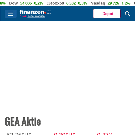
%
Dow
54 006
0,2%
EStoxx50
6 532
0,5%
Nasdaq
29 726
1,2%
Öl
Depot
GEA Aktie
63,75
-0,30
-0,47