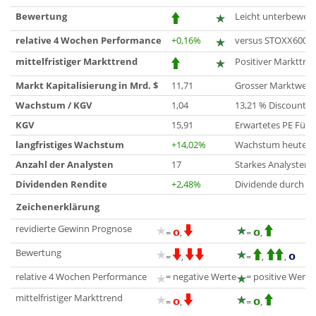
Bewertung
Leicht unterbewert
relative 4 Wochen Performance
+0,16%
versus STOXX600
mittelfristiger Markttrend
Positiver Markttre
Markt Kapitalisierung in Mrd. $
11,71
Grosser Marktwert
Wachstum / KGV
1,04
13,21 % Discount r
KGV
15,91
Erwartetes PE Für 
langfristiges Wachstum
+14,02%
Wachstum heute bis
Anzahl der Analysten
17
Starkes Analysteni
Dividenden Rendite
+2,48%
Dividende durch G
Zeichenerklärung
revidierte Gewinn Prognose
=
,
=
,
Bewertung
=
,
=
,
,
relative 4 Wochen Performance
= negative Werte
= positive Werte
mittelfristiger Markttrend
=
,
=
,