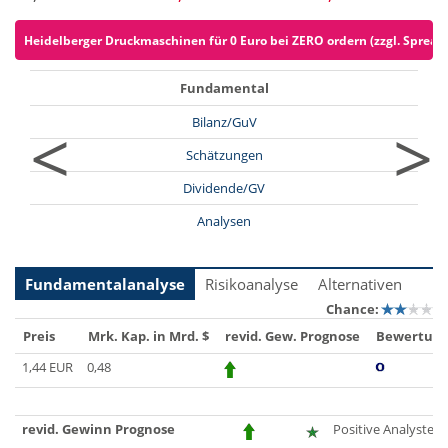
Heidelberger Druckmaschinen für 0 Euro bei ZERO ordern (zzgl. Spread
Fundamental
<
>
Bilanz/GuV
Schätzungen
Dividende/GV
Analysen
Fundamentalanalyse
Risikoanalyse
Alternativen
Chance:
Preis
Mrk. Kap. in Mrd. $
revid. Gew. Prognose
Bewertun
1,44 EUR
0,48
revid. Gewinn Prognose
Positive Analystenh