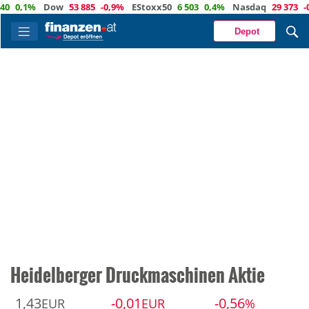
0,1%
Dow
53 885
-0,9%
EStoxx50
6 503
0,4%
Nasdaq
29 373
-0,
Depot
Heidelberger Druckmaschinen Aktie
1,43
-0,01
-0,56
EUR
EUR
%