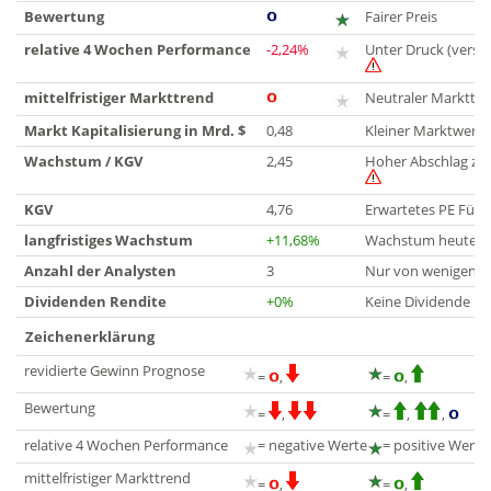
Bewertung
Fairer Preis
relative 4 Wochen Performance
-2,24%
Unter Druck (vers
mittelfristiger Markttrend
Neutraler Markttre
Markt Kapitalisierung in Mrd. $
0,48
Kleiner Marktwert
Wachstum / KGV
2,45
Hoher Abschlag zu
KGV
4,76
Erwartetes PE Für 
langfristiges Wachstum
+11,68%
Wachstum heute bis
Anzahl der Analysten
3
Nur von wenigen An
Dividenden Rendite
+0%
Keine Dividende
Zeichenerklärung
revidierte Gewinn Prognose
=
,
=
,
Bewertung
=
,
=
,
,
relative 4 Wochen Performance
= negative Werte
= positive Werte
mittelfristiger Markttrend
=
,
=
,