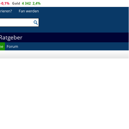
-0,1%
Gold
4 342
2,4%
trieren?
Fan werden
Ratgeber
he
Forum