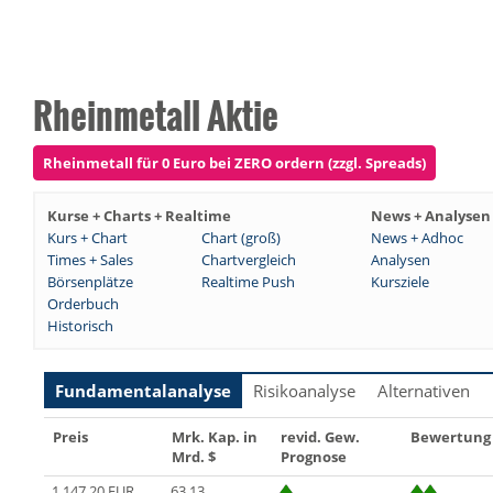
Rheinmetall Aktie
Rheinmetall für 0 Euro bei ZERO ordern (zzgl. Spreads)
Kurse + Charts + Realtime
News + Analysen
Kurs + Chart
Chart (groß)
News + Adhoc
Times + Sales
Chartvergleich
Analysen
Börsenplätze
Realtime Push
Kursziele
Orderbuch
Historisch
Fundamentalanalyse
Risikoanalyse
Alternativen
Preis
Mrk. Kap. in
revid. Gew.
Bewertung
Mrd. $
Prognose
1 147,20 EUR
63,13