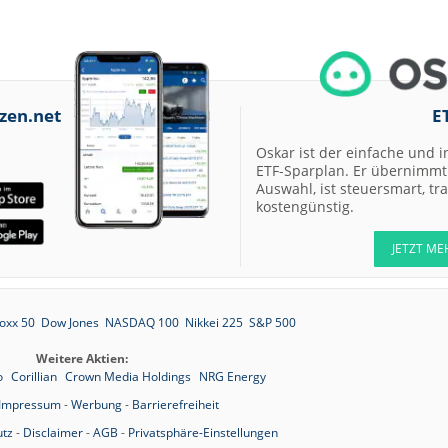
zen.net
E
Oskar ist der einfache und i
ETF-Sparplan. Er übernimmt 
Auswahl, ist steuersmart, t
kostengünstig.
JETZT ME
oxx 50
Dow Jones
NASDAQ 100
Nikkei 225
S&P 500
Weitere Aktien:
o
Corillian
Crown Media Holdings
NRG Energy
Impressum
-
Werbung
-
Barrierefreiheit
tz
-
Disclaimer
-
AGB
-
Privatsphäre-Einstellungen