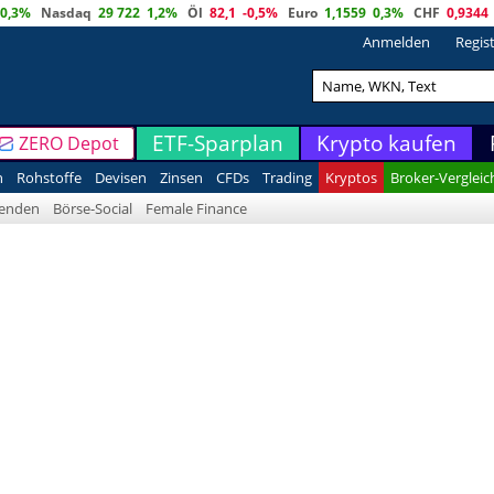
0,3%
Nasdaq
29 722
1,2%
Öl
82,1
-0,5%
Euro
1,1559
0,3%
CHF
0,9344
Anmelden
Regis
ETF-Sparplan
Krypto kaufen
ZERO Depot
n
Rohstoffe
Devisen
Zinsen
CFDs
Trading
Kryptos
Broker-Vergleic
denden
Börse-Social
Female Finance