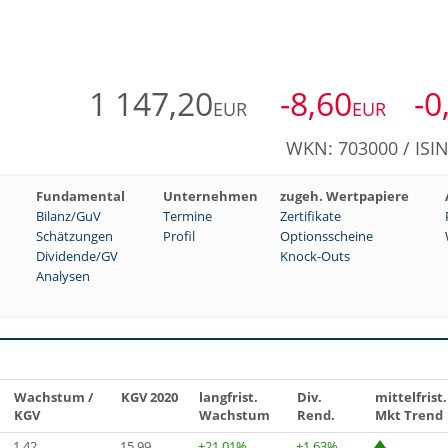
1 147,20
-8,60
-0
EUR
EUR
WKN: 703000 / ISI
Fundamental
Unternehmen
zugeh. Wertpapiere
Bilanz/GuV
Termine
Zertifikate
Schätzungen
Profil
Optionsscheine
Dividende/GV
Knock-Outs
Analysen
Wachstum /
KGV 2020
langfrist.
Div.
mittelfrist.
KGV
Wachstum
Rend.
Mkt Trend
1,42
15,99
+21,01%
+1,63%