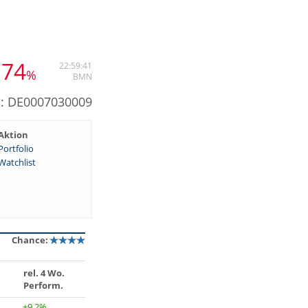
,74
22:59:41
%
BMN
N: DE0007030009
Aktion
Portfolio
Watchlist
Chance:
rel. 4 Wo.
Perform.
+9,2%