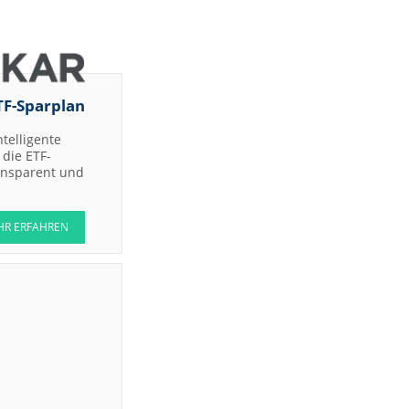
TF-Sparplan
ntelligente
die ETF-
ransparent und
HR ERFAHREN