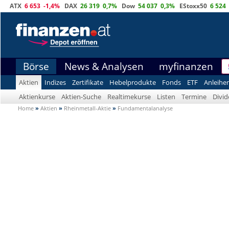
ATX
6 653
-1,4%
DAX
26 319
0,7%
Dow
54 037
0,3%
EStoxx50
6 524
Börse
News & Analysen
myfinanzen
Aktien
Indizes
Zertifikate
Hebelprodukte
Fonds
ETF
Anleihe
Aktienkurse
Aktien-Suche
Realtimekurse
Listen
Termine
Divi
Home
»
Aktien
»
Rheinmetall-Aktie
»
Fundamentalanalyse