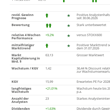
revid. Gewinn
Positive Analystenhal
Prognose
seit 30.06.2026
Bewertung
Stark unterbewertet
relative 4 Wochen
+9,2%
versus STOXX600
Performance
mittelfristiger
Positiver Markttrend s
Markttrend
dem 31.07.2026
Markt
63,13
Grosser Marktwert
Kapitalisierung in
Mrd. $
Wachstum / KGV
1,42
36,44 % Discount relati
zur Wachstumserwart
KGV
15,99
Erwartetes PE Für 2028
langfristiges
+21,01%
Wachstum heute bis 2
Wachstum
p.a.
Anzahl der
23
Starkes Analysteninter
Analysten
Dividenden
+1,63%
Dividende durch Gewi