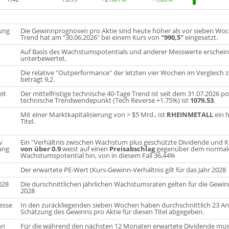
tung
Die Gewinnprognosen pro Aktie sind heute höher als vor sieben Woch
Trend hat am "30.06.2026" bei einem Kurs von
"990,5"
eingesetzt.
Auf Basis des Wachstumspotentials und anderer Messwerte erscheint 
unterbewertet.
Die relative "Outperformance" der letzten vier Wochen im Vergleic
beträgt 9,2.
eit
Der mittelfristige technische 40-Tage Trend ist seit dem 31.07.2026 pos
technische Trendwendepunkt (Tech Reverse +1.75%) ist
1079,53
.
Mit einer Marktkapitalisierung von > $5 Mrd., ist
RHEINMETALL
ein h
Titel.
v
Ein "Verhältnis zwischen Wachstum plus geschützte Dividende und K
ung
von über 0.9
weist auf einen
Preisabschlag
gegenüber dem normalen
Wachstumspotential hin, von in diesem Fall 36,44%
Der erwartete PE-Wert (Kurs-Gewinn-Verhältnis gilt für das Jahr 2028
028
Die durschnittlichen jährlichen Wachstumsraten gelten für die Gewin
2028
esse
In den zuräckliegenden sieben Wochen haben durchschnittlich 23 An
Schätzung des Gewinns pro Aktie für diesen Titel abgegeben.
nn
Für die während den nächsten 12 Monaten erwartete Dividende müss