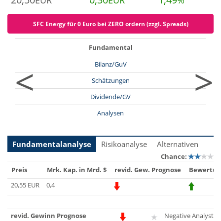
EUR
EUR
%
SFC Energy für 0 Euro bei ZERO ordern (zzgl. Spreads)
Fundamental
<
>
Bilanz/GuV
Schätzungen
Dividende/GV
Analysen
Fundamentalanalyse
Risikoanalyse
Alternativen
Chance:
Preis
Mrk. Kap. in Mrd. $
revid. Gew. Prognose
Bewertun
20,55 EUR
0,4
revid. Gewinn Prognose
Negative Analysten