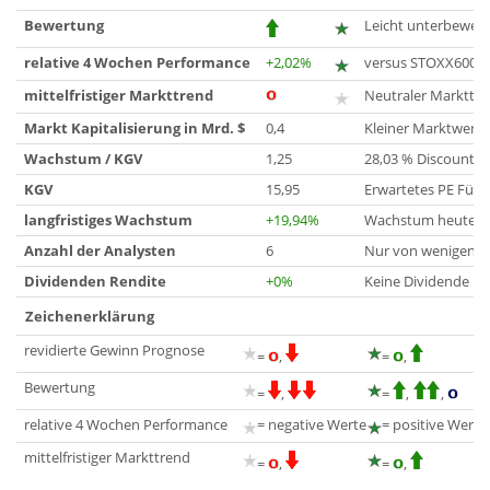
Bewertung
Leicht unterbewert
relative 4 Wochen Performance
+2,02%
versus STOXX600
mittelfristiger Markttrend
Neutraler Markttre
Markt Kapitalisierung in Mrd. $
0,4
Kleiner Marktwert
Wachstum / KGV
1,25
28,03 % Discount r
KGV
15,95
Erwartetes PE Für 
langfristiges Wachstum
+19,94%
Wachstum heute bis
Anzahl der Analysten
6
Nur von wenigen An
Dividenden Rendite
+0%
Keine Dividende
Zeichenerklärung
revidierte Gewinn Prognose
=
,
=
,
Bewertung
=
,
=
,
,
relative 4 Wochen Performance
= negative Werte
= positive Werte
mittelfristiger Markttrend
=
,
=
,