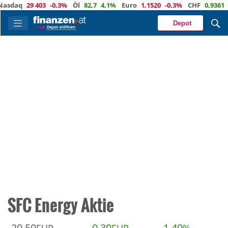
sdaq
29 403
-0,3%
Öl
82,7
4,1%
Euro
1,1520
-0,3%
CHF
0,9361
0,
Depot
SFC Energy Aktie
20,50
0,30
1,49