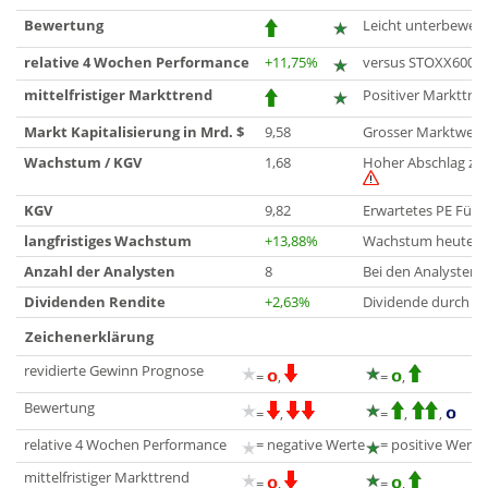
Bewertung
Leicht unterbewert
relative 4 Wochen Performance
+11,75%
versus STOXX600
mittelfristiger Markttrend
Positiver Markttre
Markt Kapitalisierung in Mrd. $
9,58
Grosser Marktwert
Wachstum / KGV
1,68
Hoher Abschlag zu
KGV
9,82
Erwartetes PE Für 
langfristiges Wachstum
+13,88%
Wachstum heute bis
Anzahl der Analysten
8
Bei den Analysten 
Dividenden Rendite
+2,63%
Dividende durch G
Zeichenerklärung
revidierte Gewinn Prognose
=
,
=
,
Bewertung
=
,
=
,
,
relative 4 Wochen Performance
= negative Werte
= positive Werte
mittelfristiger Markttrend
=
,
=
,