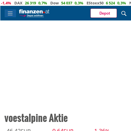
1,4%
DAX
26 319
0,7%
Dow
54 037
0,3%
EStoxx50
6 524
0,3%
Na
Depot
voestalpine Aktie
46,42
-0,64
-1,36