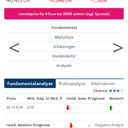
EUR
EUR
%
voestalpine für 0 Euro bei ZERO ordern (zzgl. Spreads)
Fundamental
<
>
Bilanz/GuV
Schätzungen
Dividende/GV
Analysen
Fundamentalanalyse
Risikoanalyse
Alternativen
Chance:
Preis
Mrk. Kap. in Mrd. $
revid. Gew. Prognose
Bewertun
46,14 EUR
9,58
revid. Gewinn Prognose
Negative Analysten