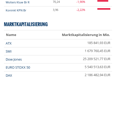
70,24
-1,90%
Wolters Kluw Br R
3,96
-2,22%
Koninkl KPN Br
MARKTKAPITALISIERUNG
Name
Marktkapitalisierung in Mio.
185 841,93 EUR
ATX
1 679 760,45 EUR
SMI
25 209 521,77 EUR
Dow Jones
5 540 513,63 EUR
EURO STOXX 50
2 186 482,94 EUR
DAX