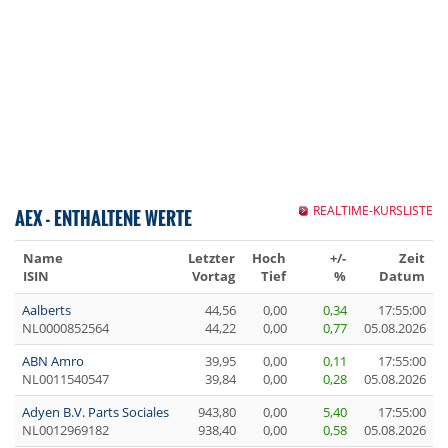
REALTIME-KURSLISTE
AEX - ENTHALTENE WERTE
Name
Letzter
Hoch
+/-
Zeit
ISIN
Vortag
Tief
%
Datum
Aalberts
44,56
0,00
0,34
17:55:00
NL0000852564
44,22
0,00
0,77
05.08.2026
ABN Amro
39,95
0,00
0,11
17:55:00
NL0011540547
39,84
0,00
0,28
05.08.2026
Adyen B.V. Parts Sociales
943,80
0,00
5,40
17:55:00
NL0012969182
938,40
0,00
0,58
05.08.2026