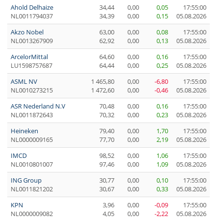
Ahold Delhaize
34,44
0,00
0,05
17:55:00
NL0011794037
34,39
0,00
0,15
05.08.2026
Akzo Nobel
63,00
0,00
0,08
17:55:00
NL0013267909
62,92
0,00
0,13
05.08.2026
ArcelorMittal
64,60
0,00
0,16
17:55:00
LU1598757687
64,44
0,00
0,25
05.08.2026
ASML NV
1 465,80
0,00
-6,80
17:55:00
NL0010273215
1 472,60
0,00
-0,46
05.08.2026
ASR Nederland N.V
70,48
0,00
0,16
17:55:00
NL0011872643
70,32
0,00
0,23
05.08.2026
Heineken
79,40
0,00
1,70
17:55:00
NL0000009165
77,70
0,00
2,19
05.08.2026
IMCD
98,52
0,00
1,06
17:55:00
NL0010801007
97,46
0,00
1,09
05.08.2026
ING Group
30,77
0,00
0,10
17:55:00
NL0011821202
30,67
0,00
0,33
05.08.2026
KPN
3,96
0,00
-0,09
17:55:00
NL0000009082
4,05
0,00
-2,22
05.08.2026