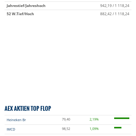
Jahrestief
/
Jahreshoch
942,19 / 1 118,24
52 W.
Tief/Hoch
882,42 / 1 118,24
AEX AKTIEN TOP FLOP
79,40
2,19%
Heineken Br
98,52
1,09%
IMCD