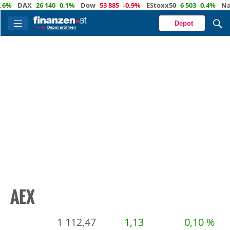
DAX
26 140
0,1%
Dow
53 885
-0,9%
EStoxx50
6 503
0,4%
Nasda
Depot
AEX
1 112,47
1,13
0,10 %