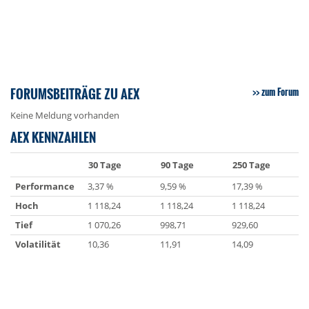
FORUMSBEITRÄGE ZU AEX
zum Forum
Keine Meldung vorhanden
AEX KENNZAHLEN
30 Tage
90 Tage
250 Tage
Performance
3,37 %
9,59 %
17,39 %
Hoch
1 118,24
1 118,24
1 118,24
Tief
1 070,26
998,71
929,60
Volatilität
10,36
11,91
14,09