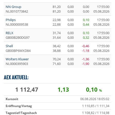
NN Group
81,20
0,00
0,00
17:55:00
NL0010773842
81,20
0,00
0,00
05.08.2026
Philips
22,98
0,00
0,10
17:55:00
NL0000009538
22,88
0,00
0,44
05.08.2026
RELX
31,74
0,00
0,10
17:55:00
GB00B2B0DG97
31,64
0,00
0,32
05.08.2026
Shell
38,42
0,00
-0,46
17:55:00
GB00BP6MXD84
38,88
0,00
-1,18
05.08.2026
Wolters Kluwer
70,24
0,00
-1,36
17:55:00
NL0000395903
71,60
0,00
-1,90
05.08.2026
AEX AKTUELL:
1 112,47
1,13
0,10
%
Kurszeit
06.08.2026 18:05:02
Eröffnung
/
Vortag
1 110,85 / 1 111,34
Tagestief
/
Tageshoch
1 108,82 / 1 114,98