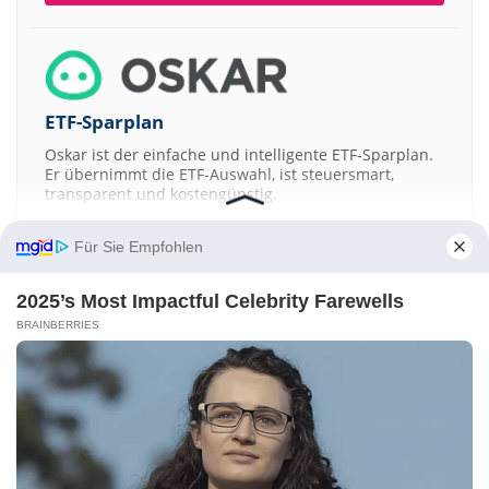
ETF-Sparplan
Oskar ist der einfache und intelligente ETF-Sparplan.
Er übernimmt die ETF-Auswahl, ist steuersmart,
transparent und kostengünstig.
JETZT MEHR ERFAHREN
Für Sie Empfohlen
2025’s Most Impactful Celebrity Farewells
BRAINBERRIES
Aktien ATX
DAX
EuroStoxx 50
Dow Jones
NASDAQ 100
Nikkei 225
S&P 500
Kontakt
-
Impressum
-
Werbung
-
Barrierefreiheit
Sitemap
-
Datenschutz
-
Disclaimer
-
AGB
-
Privatsphäre-Einstellungen