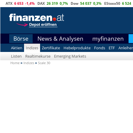
ATX
6 653
-1,4%
DAX
26 319
0,7%
Dow
54 037
0,3%
EStoxx50
6 524
Börse
News & Analysen
myfinanzen
Aktien
Indizes
Zertifikate
Hebelprodukte
Fonds
ETF
Anleihe
Listen
Realtimekurse
Emerging Markets
Home
»
Indizes
»
Scale 30