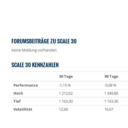
FORUMSBEITRÄGE ZU SCALE 30
Keine Meldung vorhanden
SCALE 30 KENNZAHLEN
30 Tage
90 Tage
Performance
-1,15 %
-5,08 %
Hoch
1 212,62
1 349,80
Tief
1 163,30
1 163,30
Volatilität
12,68
16,67