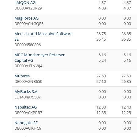
LAIQON AG
4,37
4,37
DE000A12UP29
4,38
4,37
MagForce AG
0,00
0,00
DE000A0HGQF5
0,00
0,00
Mensch und Maschine Software
36,75
36,85
SE
36,45
36,35
DE0006580806
MPC Münchmeyer Petersen
5,16
5,16
Capital AG
5,24
5,16
DE000A1TNWJ4
Mutares
27,50
27,50
DE000A2NB650
27,10
26,85
MyBucks S.A.
0,00
0,00
LU1404975507
0,00
0,00
Nabaltec AG
12,30
12,40
DE000A0KPPR7
12,35
12,25
Nanogate SE
0,00
0,00
DE000A0JKHC9
0,00
0,00