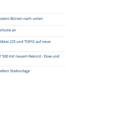
 Asiens Börsen nach unten
erluste an
Nikkei 225 und TOPIX auf neue
 S&P 500 mit neuem Rekord - Dow und
efern Steilvorlage