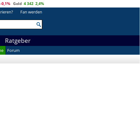
-0,1%
Gold
4 342
2,4%
trieren?
Fan werden
Ratgeber
he
Forum