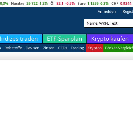
0,3%
Nasdaq
29 722
1,2%
Öl
82,1
-0,5%
Euro
1,1559
0,3%
CHF
0,9344
Anmelden
Regis
Indizes traden
ETF-Sparplan
Krypto kaufen
n
Rohstoffe
Devisen
Zinsen
CFDs
Trading
Kryptos
Broker-Vergleic