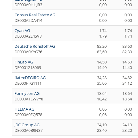
DE000A0HHJR3
0,00
0,00
Consus Real Estate AG
0,00
0,00
DE000A2DA414
0,00
0,00
Cyan AG
1,74
1,74
DE000A2E4SV8
1,79
1,74
Deutsche Rohstoff AG
83,20
83,60
DE000A0XYG76
83,60
82,30
FinLab AG
14,50
14,50
DE0001218063
14,40
14,40
flatexDEGIRO AG
34,28
34,82
DE000FTG1111
35,06
34,12
Formycon AG
18,64
18,64
DE000A1EWVY8
18,42
18,64
HELMA AG
0,06
0,00
DE000A0EQ578
0,06
0,00
JDC Group AG
24,10
24,10
DE000A0B9N37
23,40
23,20