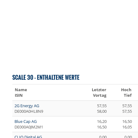
SCALE 30 - ENTHALTENE WERTE
Name
Letzter
Hoch
ISIN
Vortag
Tief
2G Energy AG
57,55
57,55
DE000A0HL8N9
58,00
57,55
Blue Cap AG
16,20
16,50
DE000A0JM2M1
16,50
16,05
CLIQ Digital AG
0,00
0,00