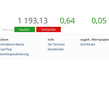
1 193,13
0,64
0,05
Kaufen
Verkaufen
Werbung
Listen
Info
zugeh. Wertpapie
enthaltene Werte
GV-Termine
Zertifikate
Top/Flop
Dividenden
Marktkapitalisierung