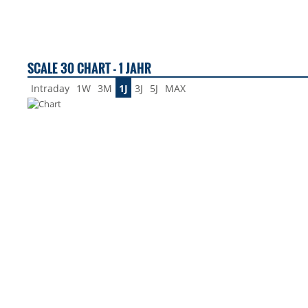
SCALE 30 CHART - 1 JAHR
Intraday
1W
3M
1J
3J
5J
MAX