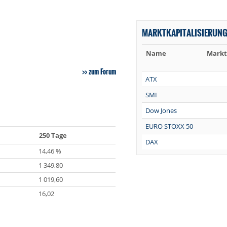
MARKTKAPITALISIERUN
Name
Markt
zum Forum
ATX
SMI
Dow Jones
EURO STOXX 50
250 Tage
DAX
14,46 %
1 349,80
1 019,60
16,02