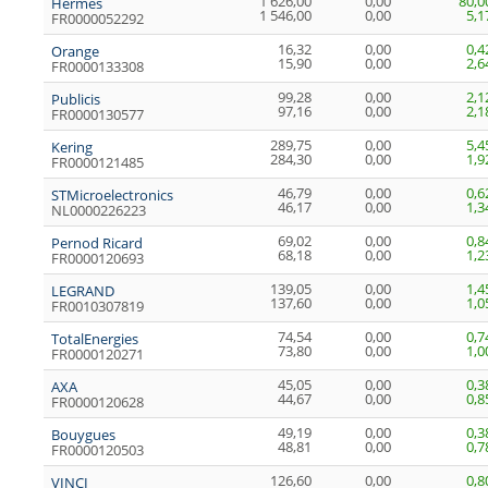
1 626,00
0,00
80,0
Hermès
1 546,00
0,00
5,1
FR0000052292
16,32
0,00
0,4
Orange
15,90
0,00
2,6
FR0000133308
99,28
0,00
2,1
Publicis
97,16
0,00
2,1
FR0000130577
289,75
0,00
5,4
Kering
284,30
0,00
1,9
FR0000121485
46,79
0,00
0,6
STMicroelectronics
46,17
0,00
1,3
NL0000226223
69,02
0,00
0,8
Pernod Ricard
68,18
0,00
1,2
FR0000120693
139,05
0,00
1,4
LEGRAND
137,60
0,00
1,0
FR0010307819
74,54
0,00
0,7
TotalEnergies
73,80
0,00
1,0
FR0000120271
45,05
0,00
0,3
AXA
44,67
0,00
0,8
FR0000120628
49,19
0,00
0,3
Bouygues
48,81
0,00
0,7
FR0000120503
126,60
0,00
0,8
VINCI