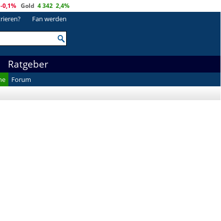
-0,1%
Gold
4 342
2,4%
trieren?
Fan werden
Ratgeber
he
Forum