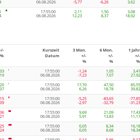
4
06.08.2026
-5,77
-6,26
3,62
1
17:55:00
2,11
1,50
3,08
4
06.08.2026
12,23
8,37
18,92
+/-
Kurszeit
3 Mon.
6 Mon.
1 Jahr
%
Datum
+/-
+/-
+/-
%
%
%
,03
17:55:00
-1,24
1,05
3,4
,19
06.08.2026
-7,23
7,07
27,9
,20
17:55:00
17,70
47,50
85,5
,07
06.08.2026
6,26
18,78
39,8
,15
17:55:00
-5,25
-83,65
-77,8
,09
06.08.2026
-2,97
-32,79
-31,2
,36
17:55:00
9,69
21,09
17,4
,21
06.08.2026
5,91
13,83
11,1
,25
17:55:00
0,05
8,34
16,1
,24
06.08.2026
0,05
8,68
18,3
,19
17:55:00
-0,14
-5,86
-5,1