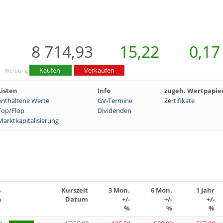
8 714,93
15,22
0,17
Kaufen
Verkaufen
Werbung
Listen
Info
zugeh. Wertpapie
enthaltene Werte
GV-Termine
Zertifikate
Top/Flop
Dividenden
Marktkapitalisierung
-
Kurszeit
3 Mon.
6 Mon.
1 Jahr
%
Datum
+/-
+/-
+/-
%
%
%