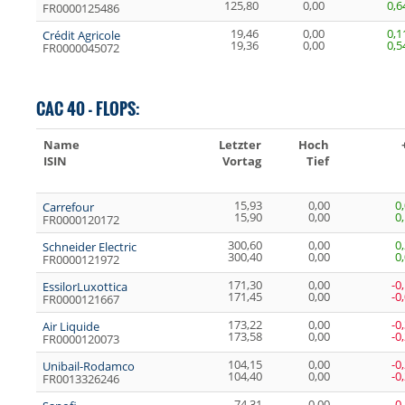
125,80
0,00
0,6
FR0000125486
19,46
0,00
0,1
Crédit Agricole
19,36
0,00
0,5
FR0000045072
CAC 40 - FLOPS:
Name
Letzter
Hoch
ISIN
Vortag
Tief
15,93
0,00
0
Carrefour
15,90
0,00
0
FR0000120172
300,60
0,00
0
Schneider Electric
300,40
0,00
0
FR0000121972
171,30
0,00
-0
EssilorLuxottica
171,45
0,00
-0
FR0000121667
173,22
0,00
-0
Air Liquide
173,58
0,00
-0
FR0000120073
104,15
0,00
-0
Unibail-Rodamco
104,40
0,00
-0
FR0013326246
74,31
0,00
-0