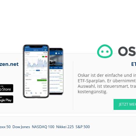
zen.net
E
Oskar ist der einfache und i
ETF-Sparplan. Er übernimmt 
Auswahl, ist steuersmart, t
kostengünstig.
JETZT ME
oxx 50
Dow Jones
NASDAQ 100
Nikkei 225
S&P 500