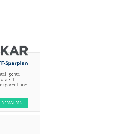
TF-Sparplan
ntelligente
die ETF-
ransparent und
HR ERFAHREN