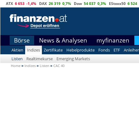
ATX
6 653
-1,4%
DAX
26 319
0,7%
Dow
54 037
0,3%
EStoxx50
6 524
Börse
News & Analysen
myfinanzen
Aktien
Indizes
Zertifikate
Hebelprodukte
Fonds
ETF
Anleihe
Listen
Realtimekurse
Emerging Markets
Home
»
Indizes
»
Listen
»
CAC 40