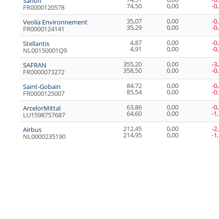
Sanofi
74,50
0,00
-0
FR0000120578
35,07
0,00
-0
Veolia Environnement
35,29
0,00
-0
FR0000124141
4,87
0,00
-0
Stellantis
4,91
0,00
-0
NL00150001Q9
355,20
0,00
-3
SAFRAN
358,50
0,00
-0
FR0000073272
84,72
0,00
-0
Saint-Gobain
85,54
0,00
-0
FR0000125007
63,86
0,00
-0
ArcelorMittal
64,60
0,00
-1
LU1598757687
212,45
0,00
-2
Airbus
214,95
0,00
-1
NL0000235190