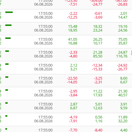
0
17:55:00
-125,50
-509,00
-567,00
7
06.08.2026
-7,51
-24,77
-26,83
2
17:55:00
-2,22
-0,61
2,01
4
06.08.2026
-12,25
-3,69
14,47
2
17:55:00
15,48
18,32
19,16
8
06.08.2026
18,95
23,24
24,56
5
17:55:00
41,05
26,25
75,05
2
06.08.2026
16,88
10,17
35,87
2
17:55:00
-2,33
21,28
24,87
4
06.08.2026
-4,80
85,50
116,76
4
17:55:00
2,12
-12,34
-24,92
3
06.08.2026
3,21
-15,33
-26,77
5
17:55:00
-22,50
-3,25
8,60
5
06.08.2026
-14,05
-2,31
6,67
4
17:55:00
-2,95
11,22
21,30
0
06.08.2026
-3,84
17,93
40,57
8
17:55:00
2,87
5,01
3,91
5
06.08.2026
6,87
12,63
9,59
8
17:55:00
-4,19
0,56
11,89
8
06.08.2026
-7,91
1,16
32,20
0
17:55:00
-7,70
-8,40
4,40