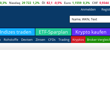
0,3%
Nasdaq
29 722
1,2%
Öl
82,1
-0,5%
Euro
1,1559
0,3%
CHF
0,9344
Anmelden
Regis
Indizes traden
ETF-Sparplan
Krypto kaufen
n
Rohstoffe
Devisen
Zinsen
CFDs
Trading
Kryptos
Broker-Vergleic