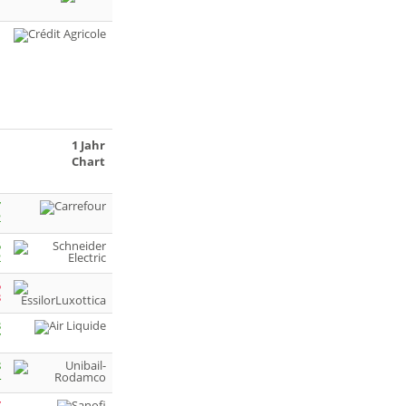
1 Jahr
Chart
7
2
5
2
5
3
3
7
8
4
7