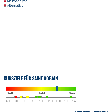
Risikoanalyse
Alternativen
KURSZIELE FÜR SAINT-GOBAIN
Sell
Hold
Buy
60
70
80
90
100
110
120
130
140