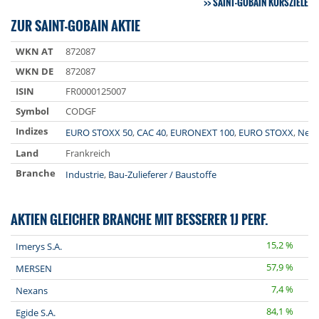
SAINT-GOBAIN KURSZIELE
ZUR SAINT-GOBAIN AKTIE
WKN AT
872087
WKN DE
872087
ISIN
FR0000125007
Symbol
CODGF
Indizes
EURO STOXX 50
,
CAC 40
,
EURONEXT 100
,
EURO STOXX
,
Next
Land
Frankreich
Branche
Industrie
,
Bau-Zulieferer / Baustoffe
AKTIEN GLEICHER BRANCHE MIT BESSERER 1J PERF.
15,2 %
Imerys S.A.
57,9 %
MERSEN
7,4 %
Nexans
84,1 %
Egide S.A.