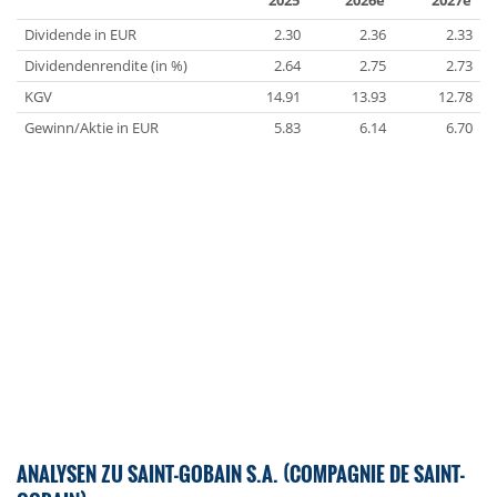
2025
2026e
2027e
Dividende in EUR
2.30
2.36
2.33
Dividendenrendite (in %)
2.64
2.75
2.73
KGV
14.91
13.93
12.78
Gewinn/Aktie in EUR
5.83
6.14
6.70
ANALYSEN ZU SAINT-GOBAIN S.A. (COMPAGNIE DE SAINT-