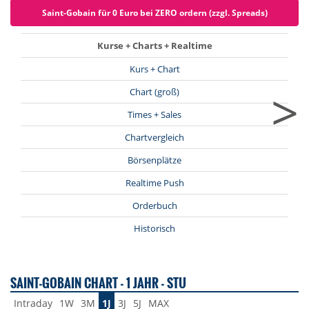
Saint-Gobain für 0 Euro bei ZERO ordern (zzgl. Spreads)
Kurse + Charts + Realtime
Kurs + Chart
>
Chart (groß)
Times + Sales
Chartvergleich
Börsenplätze
Realtime Push
Orderbuch
Historisch
SAINT-GOBAIN CHART - 1 JAHR - STU
Intraday
1W
3M
1J
3J
5J
MAX