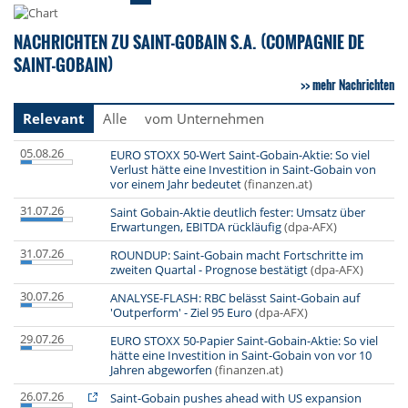
NACHRICHTEN ZU SAINT-GOBAIN S.A. (COMPAGNIE DE
SAINT-GOBAIN)
mehr Nachrichten
Relevant
Alle
vom Unternehmen
05.08.26
EURO STOXX 50-Wert Saint-Gobain-Aktie: So viel
Verlust hätte eine Investition in Saint-Gobain von
vor einem Jahr bedeutet
(finanzen.at)
31.07.26
Saint Gobain-Aktie deutlich fester: Umsatz über
Erwartungen, EBITDA rückläufig
(dpa-AFX)
31.07.26
ROUNDUP: Saint-Gobain macht Fortschritte im
zweiten Quartal - Prognose bestätigt
(dpa-AFX)
30.07.26
ANALYSE-FLASH: RBC belässt Saint-Gobain auf
'Outperform' - Ziel 95 Euro
(dpa-AFX)
29.07.26
EURO STOXX 50-Papier Saint-Gobain-Aktie: So viel
hätte eine Investition in Saint-Gobain von vor 10
Jahren abgeworfen
(finanzen.at)
26.07.26
Saint-Gobain pushes ahead with US expansion