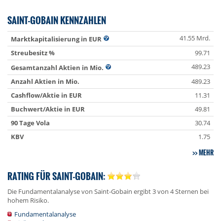
SAINT-GOBAIN KENNZAHLEN
41.55 Mrd.
Marktkapitalisierung in EUR
Streubesitz %
99.71
489.23
Gesamtanzahl Aktien in Mio.
Anzahl Aktien in Mio.
489.23
Cashflow/Aktie in EUR
11.31
Buchwert/Aktie in EUR
49.81
90 Tage Vola
30.74
KBV
1.75
MEHR
RATING FÜR SAINT-GOBAIN:
Die Fundamentalanalyse von Saint-Gobain ergibt 3 von 4 Sternen bei
hohem Risiko.
Fundamentalanalyse