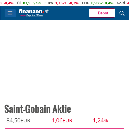
4%
Öl
83,5
5,1%
Euro
1,1521
-0,3%
CHF
0,9362
0,4%
Gold
4 242
Depot
Saint-Gobain Aktie
84,50
-1,06
-1,24
EUR
EUR
%