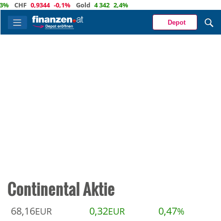
%
CHF
0,9344
-0,1%
Gold
4 342
2,4%
Depot
Continental Aktie
68,16
0,32
0,47
EUR
EUR
%