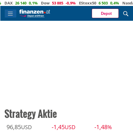
DAX
26 140
0,1%
Dow
53 885
-0,9%
EStoxx50
6 503
0,4%
Nasda
Depot
Strategy Aktie
96,85
-1,45
-1,48
USD
USD
%