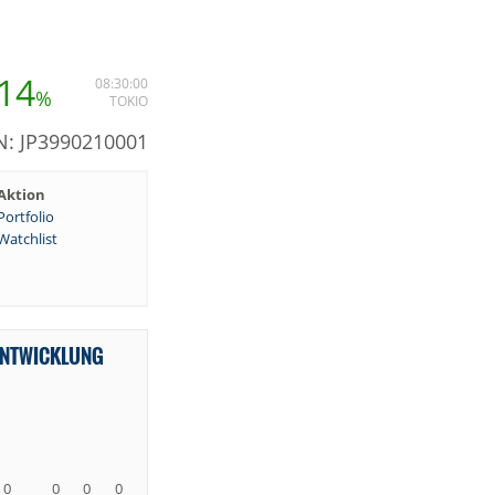
,14
08:30:00
%
TOKIO
N: JP3990210001
Aktion
Portfolio
Watchlist
ENTWICKLUNG
0
0
0
0