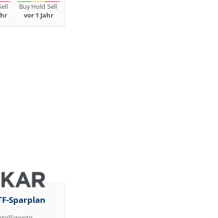
Sell
Buy
Hold
Sell
ahr
vor 1 Jahr
TF-Sparplan
ntelligente