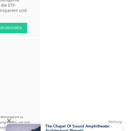
die ETF-
ransparent und
HR ERFAHREN
n Wertpapiere zu
ung treffen, um sich
icht einfach ist und