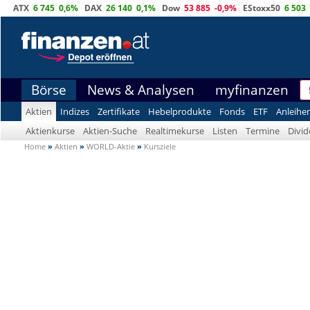
ATX
6 745
0,6%
DAX
26 140
0,1%
Dow
53 885
-0,9%
EStoxx50
6 503
Börse
News & Analysen
myfinanzen
Aktien
Indizes
Zertifikate
Hebelprodukte
Fonds
ETF
Anleihe
Aktienkurse
Aktien-Suche
Realtimekurse
Listen
Termine
Divi
Home
»
Aktien
»
WORLD-Aktie
»
Kursziele