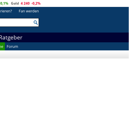
0,1%
Gold
4 240
-0,2%
trieren?
Fan werden
Ratgeber
he
Forum