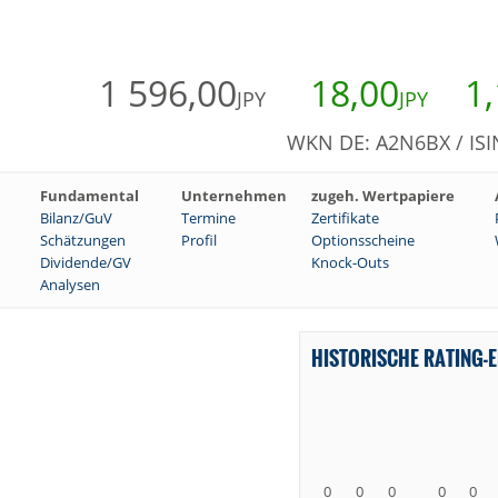
1 596,00
18,00
1
JPY
JPY
WKN DE: A2N6BX / ISI
Fundamental
Unternehmen
zugeh. Wertpapiere
Bilanz/GuV
Termine
Zertifikate
Schätzungen
Profil
Optionsscheine
Dividende/GV
Knock-Outs
Analysen
HISTORISCHE RATING-
0
0
0
0
0