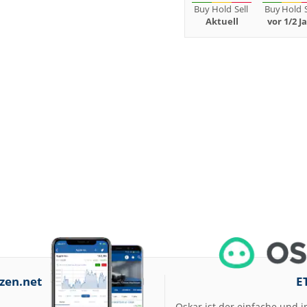
Buy
Hold
Sell
Buy
Hold
Aktuell
vor 1/2 J
zen.net
E
Oskar ist der einfache und i