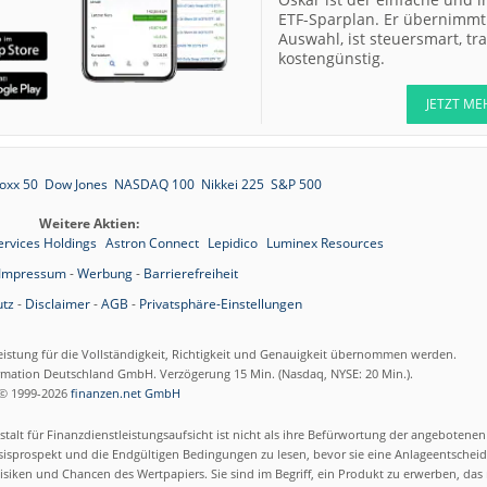
ETF-Sparplan. Er übernimmt 
Auswahl, ist steuersmart, t
kostengünstig.
JETZT ME
oxx 50
Dow Jones
NASDAQ 100
Nikkei 225
S&P 500
Weitere Aktien:
ervices Holdings
Astron Connect
Lepidico
Luminex Resources
Impressum
-
Werbung
-
Barrierefreiheit
tz
-
Disclaimer
-
AGB
-
Privatsphäre-Einstellungen
eistung für die Vollständigkeit, Richtigkeit und Genauigkeit übernommen werden.
ormation Deutschland GmbH. Verzögerung 15 Min. (Nasdaq, NYSE: 20 Min.).
© 1999-2026
finanzen.net GmbH
talt für Finanzdienstleistungsaufsicht ist nicht als ihre Befürwortung der angebotene
isprospekt und die Endgültigen Bedingungen zu lesen, bevor sie eine Anlageentscheid
siken und Chancen des Wertpapiers. Sie sind im Begriff, ein Produkt zu erwerben, das n