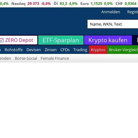
0,4%
Nasdaq
29 373
-0,4%
Öl
83,3
4,9%
Euro
1,1525
0,0%
CHF
0,9364
Anmelden
Regis
ETF-Sparplan
Krypto kaufen
ZERO Depot
n
Rohstoffe
Devisen
Zinsen
CFDs
Trading
Kryptos
Broker-Vergleic
denden
Börse-Social
Female Finance