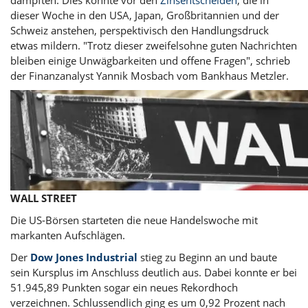
dämpften. Dies könnte vor den
Zinsentscheiden
, die in
dieser Woche in den USA, Japan, Großbritannien und der
Schweiz anstehen, perspektivisch den Handlungsdruck
etwas mildern. "Trotz dieser zweifelsohne guten Nachrichten
bleiben einige Unwägbarkeiten und offene Fragen", schrieb
der Finanzanalyst Yannik Mosbach vom Bankhaus Metzler.
WALL STREET
Die US-Börsen starteten die neue Handelswoche mit
markanten Aufschlägen.
Der
Dow Jones Industrial
stieg zu Beginn an und baute
sein Kursplus im Anschluss deutlich aus. Dabei konnte er bei
51.945,89 Punkten sogar ein neues Rekordhoch
verzeichnen. Schlussendlich ging es um 0,92 Prozent nach