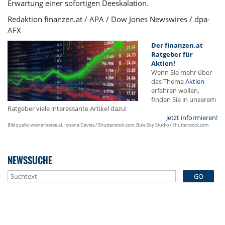
Erwartung einer sofortigen Deeskalation.
Redaktion finanzen.at / APA / Dow Jones Newswires / dpa-
AFX
Der finanzen.at
Ratgeber für
Aktien!
Wenn Sie mehr über
das Thema
Aktien
erfahren wollen,
finden Sie in unserem
Ratgeber viele interessante Artikel dazu!
Jetzt informieren!
Bildquelle: wienerborse.at, Ionana Davies / Shutterstock.com, Bule Sky Studio / Shutterstock.com
NEWSSUCHE
GO