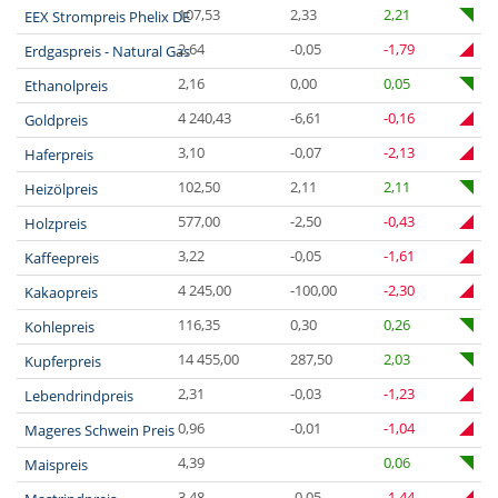
107,53
2,33
2,21
EEX Strompreis Phelix DE
2,64
-0,05
-1,79
Erdgaspreis - Natural Gas
2,16
0,00
0,05
Ethanolpreis
4 240,43
-6,61
-0,16
Goldpreis
3,10
-0,07
-2,13
Haferpreis
102,50
2,11
2,11
Heizölpreis
577,00
-2,50
-0,43
Holzpreis
3,22
-0,05
-1,61
Kaffeepreis
4 245,00
-100,00
-2,30
Kakaopreis
116,35
0,30
0,26
Kohlepreis
14 455,00
287,50
2,03
Kupferpreis
2,31
-0,03
-1,23
Lebendrindpreis
0,96
-0,01
-1,04
Mageres Schwein Preis
4,39
0,06
Maispreis
3,48
-0,05
-1,44