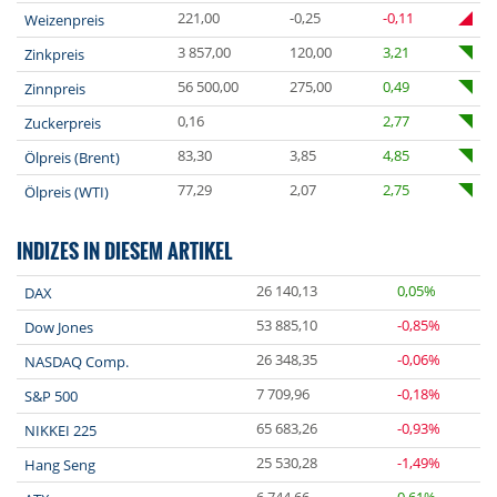
221,00
-0,25
-0,11
Weizenpreis
3 857,00
120,00
3,21
Zinkpreis
56 500,00
275,00
0,49
Zinnpreis
0,16
2,77
Zuckerpreis
83,30
3,85
4,85
Ölpreis (Brent)
77,29
2,07
2,75
Ölpreis (WTI)
INDIZES IN DIESEM ARTIKEL
26 140,13
0,05%
DAX
53 885,10
-0,85%
Dow Jones
26 348,35
-0,06%
NASDAQ Comp.
7 709,96
-0,18%
S&P 500
65 683,26
-0,93%
NIKKEI 225
25 530,28
-1,49%
Hang Seng