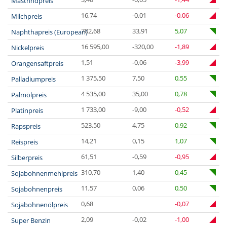
Mastrindpreis
16,74
-0,01
-0,06
Milchpreis
702,68
33,91
5,07
Naphthapreis (European)
16 595,00
-320,00
-1,89
Nickelpreis
1,51
-0,06
-3,99
Orangensaftpreis
1 375,50
7,50
0,55
Palladiumpreis
4 535,00
35,00
0,78
Palmölpreis
1 733,00
-9,00
-0,52
Platinpreis
523,50
4,75
0,92
Rapspreis
14,21
0,15
1,07
Reispreis
61,51
-0,59
-0,95
Silberpreis
310,70
1,40
0,45
Sojabohnenmehlpreis
11,57
0,06
0,50
Sojabohnenpreis
0,68
-0,07
Sojabohnenölpreis
2,09
-0,02
-1,00
Super Benzin