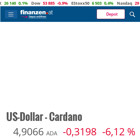
%
Dow
53 885
-0,9%
EStoxx50
6 503
0,4%
Nasdaq
29 373
-0,4%
Öl
Depot
US-Dollar - Cardano
4,9066
-0,3198
-6,12 %
ADA