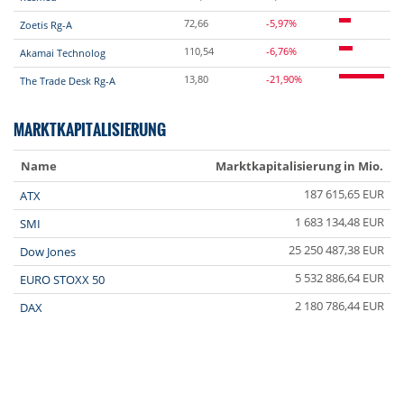
72,66
-5,97%
Zoetis Rg-A
110,54
-6,76%
Akamai Technolog
13,80
-21,90%
The Trade Desk Rg-A
MARKTKAPITALISIERUNG
Name
Marktkapitalisierung in Mio.
187 615,65 EUR
ATX
1 683 134,48 EUR
SMI
25 250 487,38 EUR
Dow Jones
5 532 886,64 EUR
EURO STOXX 50
2 180 786,44 EUR
DAX