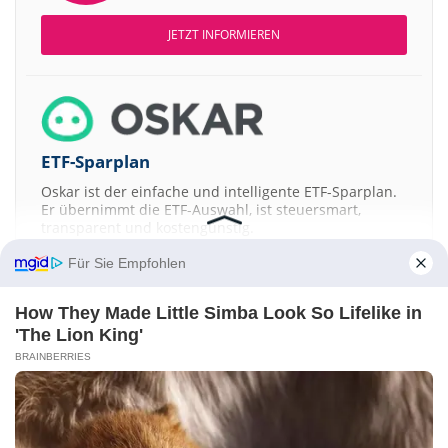
JETZT INFORMIEREN
ETF-Sparplan
Oskar ist der einfache und intelligente ETF-Sparplan.
Er übernimmt die ETF-Auswahl, ist steuersmart,
transparent und kostengünstig.
Für Sie Empfohlen
JETZT MEHR ERFAHREN
How They Made Little Simba Look So Lifelike in
'The Lion King'
BRAINBERRIES
Aktien ATX
DAX
EuroStoxx 50
Dow Jones
NASDAQ 100
Nikkei 225
S&P 500
Kontakt
-
Impressum
-
Werbung
-
Barrierefreiheit