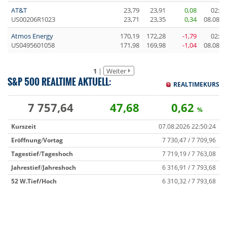
AT&T
23,79
23,91
0,08
02:04
US00206R1023
23,71
23,35
0,34
08.08.2
Atmos Energy
170,19
172,28
-1,79
02:04
US0495601058
171,98
169,98
-1,04
08.08.2
1
|
Weiter
S&P 500 REALTIME AKTUELL:
REALTIMEKURS
7 757,64
47,68
0,62
%
Kurszeit
07.08.2026 22:50:24
Eröffnung
/
Vortag
7 730,47 / 7 709,96
Tagestief
/
Tageshoch
7 719,19 / 7 763,08
Jahrestief
/
Jahreshoch
6 316,91 / 7 793,68
52 W.
Tief/Hoch
6 310,32 / 7 793,68