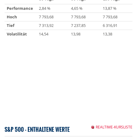
Performance
2,84 %
4,65 %
13,87 %
Hoch
7 793,68
7 793,68
7 793,68
Tief
7 313,92
7 237,85
6 316,91
Volatilität
14,54
13,98
13,38
REALTIME-KURSLISTE
S&P 500 - ENTHALTENE WERTE