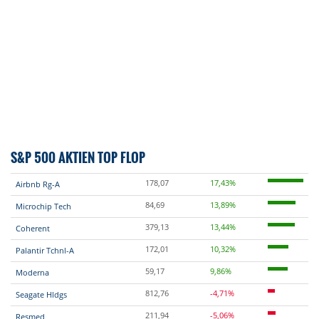
S&P 500 AKTIEN TOP FLOP
178,07
17,43%
Airbnb Rg-A
84,69
13,89%
Microchip Tech
379,13
13,44%
Coherent
172,01
10,32%
Palantir Tchnl-A
59,17
9,86%
Moderna
812,76
-4,71%
Seagate Hldgs
211,94
-5,06%
Resmed