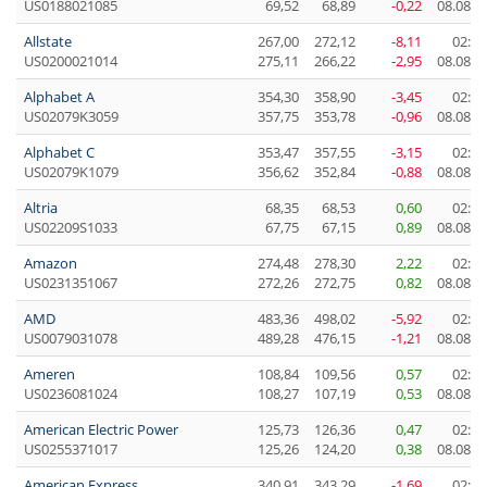
US0188021085
69,52
68,89
-0,22
08.08.2
Allstate
267,00
272,12
-8,11
02:04
US0200021014
275,11
266,22
-2,95
08.08.2
Alphabet A
354,30
358,90
-3,45
02:00
US02079K3059
357,75
353,78
-0,96
08.08.2
Alphabet C
353,47
357,55
-3,15
02:00
US02079K1079
356,62
352,84
-0,88
08.08.2
Altria
68,35
68,53
0,60
02:04
US02209S1033
67,75
67,15
0,89
08.08.2
Amazon
274,48
278,30
2,22
02:00
US0231351067
272,26
272,75
0,82
08.08.2
AMD
483,36
498,02
-5,92
02:00
US0079031078
489,28
476,15
-1,21
08.08.2
Ameren
108,84
109,56
0,57
02:04
US0236081024
108,27
107,19
0,53
08.08.2
American Electric Power
125,73
126,36
0,47
02:00
US0255371017
125,26
124,20
0,38
08.08.2
American Express
340,91
343,29
-1,69
02:04