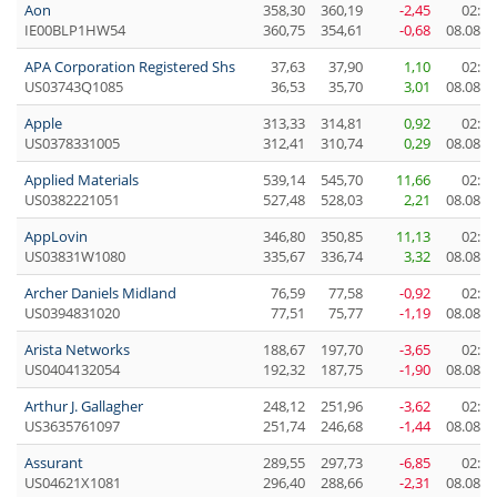
Aon
358,30
360,19
-2,45
02:04
IE00BLP1HW54
360,75
354,61
-0,68
08.08.2
APA Corporation Registered Shs
37,63
37,90
1,10
02:00
US03743Q1085
36,53
35,70
3,01
08.08.2
Apple
313,33
314,81
0,92
02:00
US0378331005
312,41
310,74
0,29
08.08.2
Applied Materials
539,14
545,70
11,66
02:00
US0382221051
527,48
528,03
2,21
08.08.2
AppLovin
346,80
350,85
11,13
02:00
US03831W1080
335,67
336,74
3,32
08.08.2
Archer Daniels Midland
76,59
77,58
-0,92
02:04
US0394831020
77,51
75,77
-1,19
08.08.2
Arista Networks
188,67
197,70
-3,65
02:04
US0404132054
192,32
187,75
-1,90
08.08.2
Arthur J. Gallagher
248,12
251,96
-3,62
02:04
US3635761097
251,74
246,68
-1,44
08.08.2
Assurant
289,55
297,73
-6,85
02:04
US04621X1081
296,40
288,66
-2,31
08.08.2