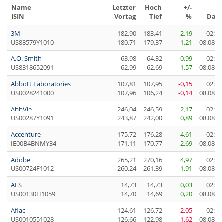
Name
Letzter
Hoch
+/-
Z
ISIN
Vortag
Tief
%
Dat
3M
182,90
183,41
2,19
02:04
US88579Y1010
180,71
179,37
1,21
08.08.2
A.O. Smith
63,98
64,32
0,99
02:04
US8318652091
62,99
62,69
1,57
08.08.2
Abbott Laboratories
107,81
107,95
-0,15
02:04
US0028241000
107,96
106,24
-0,14
08.08.2
AbbVie
246,04
246,59
2,17
02:04
US00287Y1091
243,87
242,00
0,89
08.08.2
Accenture
175,72
176,28
4,61
02:04
IE00B4BNMY34
171,11
170,77
2,69
08.08.2
Adobe
265,21
270,16
4,97
02:00
US00724F1012
260,24
261,39
1,91
08.08.2
AES
14,73
14,73
0,03
02:04
US00130H1059
14,70
14,69
0,20
08.08.2
Aflac
124,61
126,72
-2,05
02:04
US0010551028
126,66
122,98
-1,62
08.08.2