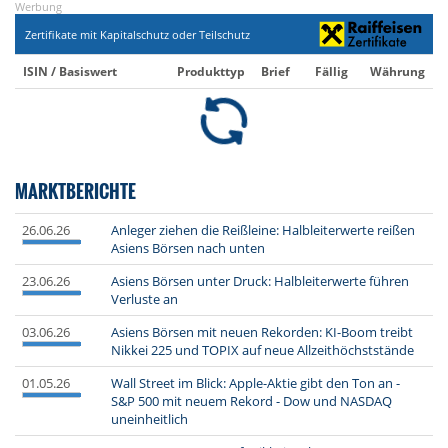
Werbung
Zertifikate mit Kapitalschutz oder Teilschutz
ISIN / Basiswert
Produkttyp
Brief
Fällig
Währung
MARKTBERICHTE
26.06.26
Anleger ziehen die Reißleine: Halbleiterwerte reißen
Asiens Börsen nach unten
23.06.26
Asiens Börsen unter Druck: Halbleiterwerte führen
Verluste an
03.06.26
Asiens Börsen mit neuen Rekorden: KI-Boom treibt
Nikkei 225 und TOPIX auf neue Allzeithöchststände
01.05.26
Wall Street im Blick: Apple-Aktie gibt den Ton an -
S&P 500 mit neuem Rekord - Dow und NASDAQ
uneinheitlich