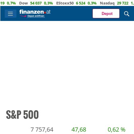
%
Dow
54 037
0,3%
EStoxx50
6 524
0,3%
Nasdaq
29 722
1,2%
Öl
Depot
S&P 500
7 757,64
47,68
0,62 %