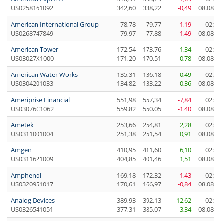
US0258161092
342,60
338,22
-0,49
08.08.2
American International Group
78,78
79,77
-1,19
02:04
US0268747849
79,97
77,88
-1,49
08.08.2
American Tower
172,54
173,76
1,34
02:04
US03027X1000
171,20
170,51
0,78
08.08.2
American Water Works
135,31
136,18
0,49
02:04
US0304201033
134,82
133,22
0,36
08.08.2
Ameriprise Financial
551,98
557,34
-7,84
02:04
US03076C1062
559,82
550,05
-1,40
08.08.2
Ametek
253,66
254,81
2,28
02:04
US0311001004
251,38
251,54
0,91
08.08.2
Amgen
410,95
411,60
6,10
02:00
US0311621009
404,85
401,46
1,51
08.08.2
Amphenol
169,18
172,32
-1,43
02:04
US0320951017
170,61
166,97
-0,84
08.08.2
Analog Devices
389,93
392,13
12,62
02:00
US0326541051
377,31
385,07
3,34
08.08.2