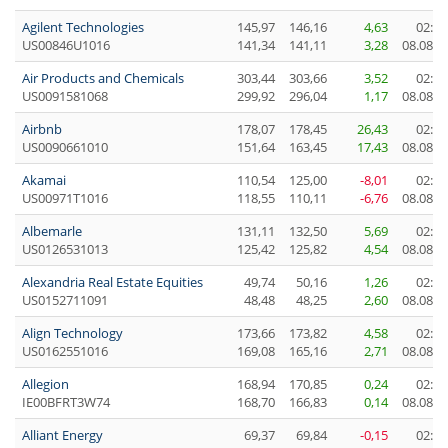
Agilent Technologies
145,97
146,16
4,63
02:04
US00846U1016
141,34
141,11
3,28
08.08.2
Air Products and Chemicals
303,44
303,66
3,52
02:04
US0091581068
299,92
296,04
1,17
08.08.2
Airbnb
178,07
178,45
26,43
02:00
US0090661010
151,64
163,45
17,43
08.08.2
Akamai
110,54
125,00
-8,01
02:00
US00971T1016
118,55
110,11
-6,76
08.08.2
Albemarle
131,11
132,50
5,69
02:04
US0126531013
125,42
125,82
4,54
08.08.2
Alexandria Real Estate Equities
49,74
50,16
1,26
02:04
US0152711091
48,48
48,25
2,60
08.08.2
Align Technology
173,66
173,82
4,58
02:00
US0162551016
169,08
165,16
2,71
08.08.2
Allegion
168,94
170,85
0,24
02:04
IE00BFRT3W74
168,70
166,83
0,14
08.08.2
Alliant Energy
69,37
69,84
-0,15
02:00