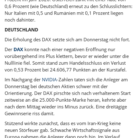
0,6 Prozent (wie Deutschland) erneut zu den Schlusslichtern:
Nur Italien mit 0,5 und Rumänien mit 0,1 Prozent liegen
noch dahinter.
DEUTSCHLAND
Die Erholung des DAX setzte sich am Donnerstag nicht fort.
Der
DAX
konnte nach einer negativen Eröffnung nur
vorübergehend ins Plus klettern, bevor er wieder unter die
Nulllinie fiel. Somit stand zum Handelsschluss ein Verlust
von 0,53 Prozent bei 24.606,77 Punkten an der Kurstafel.
Im Nachgang der
NVIDIA
-Zahlen taten sich die Anleger am
Donnerstag bei deutschen Aktien schwer mit der
Orientierung. Der DAX pirschte sich nach verhaltenem Start
zeitweise an die 25.000-Punkte-Marke heran, kehrte aber
nach dem Mittag wieder ins Minus zurück. Eine dreitägige
Gewinnserie riss damit.
Stützend wirkte zunächst, dass es vom Iran-Krieg keine
neuen Störfeuer gab. Schwache Wirtschaftssignale aus
Europa nahmen die Anleger dann noch hin. Im Verlauf