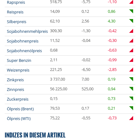
518,75
-5,75
-1,10
Rapspreis
14,09
0,12
0,86
Reispreis
62,10
2,56
4,30
Silberpreis
309,30
-1,30
-0,42
Sojabohnenmehlpreis
11,52
-0,04
-0,30
Sojabohnenpreis
0,68
-0,63
Sojabohnenölpreis
2,11
-0,02
-0,99
Super Benzin
221,25
-6,50
-2,85
Weizenpreis
3 737,00
7,00
0,19
Zinkpreis
56 225,00
525,00
0,94
Zinnpreis
0,15
0,73
Zuckerpreis
79,53
0,17
0,21
Ölpreis (Brent)
75,22
-0,55
-0,73
Ölpreis (WTI)
INDIZES IN DIESEM ARTIKEL