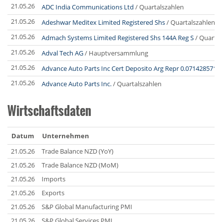
21.05.26
ADC India Communications Ltd
/ Quartalszahlen
21.05.26
Adeshwar Meditex Limited Registered Shs
/ Quartalszahlen
21.05.26
Admach Systems Limited Registered Shs 144A Reg S
/ Quartal
21.05.26
Adval Tech AG
/ Hauptversammlung
21.05.26
Advance Auto Parts Inc Cert Deposito Arg Repr 0.0714285714
21.05.26
Advance Auto Parts Inc.
/ Quartalszahlen
Wirtschaftsdaten
Datum
Unternehmen
21.05.26
Trade Balance NZD (YoY)
21.05.26
Trade Balance NZD (MoM)
21.05.26
Imports
21.05.26
Exports
21.05.26
S&P Global Manufacturing PMI
21.05.26
S&P Global Services PMI