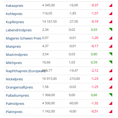
4 345,00
-16,00
-0,37
Kakaopreis
116,05
-1,85
-1,57
Kohlepreis
14 167,50
-27,50
-0,19
Kupferpreis
2,34
0,02
0,93
Lebendrindpreis
0,97
-0,01
-1,20
Mageres Schwein Preis
4,37
-0,01
-0,17
Maispreis
3,54
0,03
0,80
Mastrindpreis
16,66
1,03
6,59
Milchpreis
668,77
-14,47
-2,12
Naphthapreis (European)
16 915,00
-210,00
-1,23
Nickelpreis
1,58
-0,02
-1,25
Orangensaftpreis
1 368,00
9,00
0,66
Palladiumpreis
4 500,00
-60,00
-1,32
Palmölpreis
1 742,00
-9,00
-0,51
Platinpreis