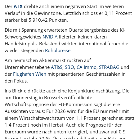
Der
ATX
drehte anch einem negativen Start im weiteren
Verlauf in die Gewinnzone. Letztlich schloss er 0,11 Prozent
stärker bei 5.910,42 Punkten.
Die mit Spannung erwarteten Quartalsergebnisse des KI-
Schwergewichtes
NVIDIA
lieferten keinen klaren
Handelsimpuls. Belastend wirkten international ferner die
wieder steigenden
Rohölpreise
.
Am heimischen Aktienmarkt rückten auf
Unternehmensebene
AT&S
,
SBO
,
CA Immo
,
STRABAG
und
der
Flughafen Wien
mit präsentierten Geschäftszahlen in
den Fokus.
Ins Blickfeld rückte auch eine Konjunktureinschätzung. Die
am Donnerstag in Brüssel veröffentlichte
Wirtschaftsprognose der EU-Kommission sagt düstere
Aussichten voraus: Für 2026 wird für die EU nur mehr mit
einem Wirtschaftswachstum von 1,1 Prozent gerechnet, statt
1,4 Prozent noch im Herbst. Auch die Prognose für den
Euroraum wurde nach unten korrigiert, und zwar auf 0,9
Prozent im Jahr 2026. Österreich zählt mit einer Rate von