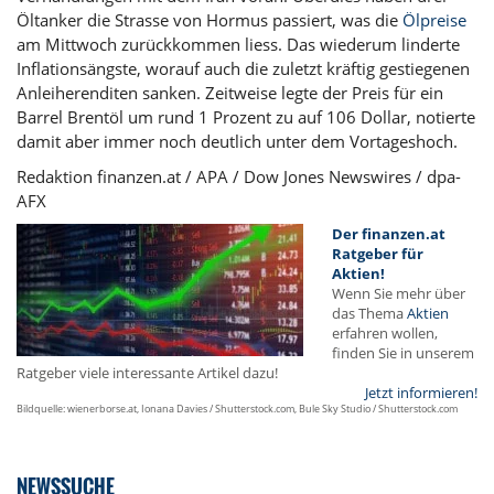
Öltanker die Strasse von Hormus passiert, was die
Ölpreise
am Mittwoch zurückkommen liess. Das wiederum linderte
Inflationsängste, worauf auch die zuletzt kräftig gestiegenen
Anleiherenditen sanken. Zeitweise legte der Preis für ein
Barrel Brentöl um rund 1 Prozent zu auf 106 Dollar, notierte
damit aber immer noch deutlich unter dem Vortageshoch.
Redaktion finanzen.at / APA / Dow Jones Newswires / dpa-
AFX
Der finanzen.at
Ratgeber für
Aktien!
Wenn Sie mehr über
das Thema
Aktien
erfahren wollen,
finden Sie in unserem
Ratgeber viele interessante Artikel dazu!
Jetzt informieren!
Bildquelle: wienerborse.at, Ionana Davies / Shutterstock.com, Bule Sky Studio / Shutterstock.com
NEWSSUCHE