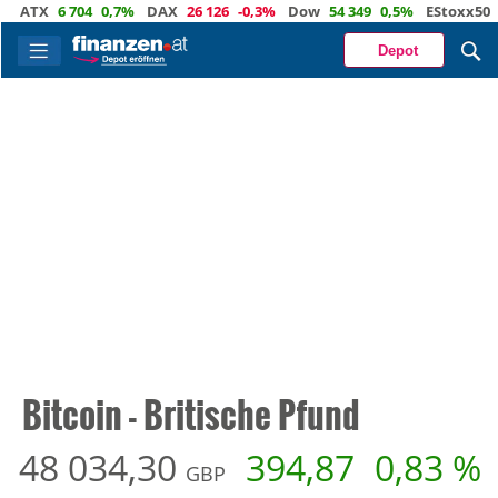
0,7%
DAX
26 126
-0,3%
Dow
54 349
0,5%
EStoxx50
6 477
-0,2%
Depot
Bitcoin - Britische Pfund
48 034,30
394,87
0,83 %
GBP