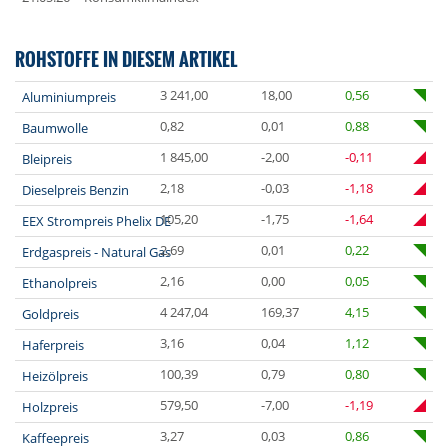
ROHSTOFFE IN DIESEM ARTIKEL
3 241,00
18,00
0,56
Aluminiumpreis
0,82
0,01
0,88
Baumwolle
1 845,00
-2,00
-0,11
Bleipreis
2,18
-0,03
-1,18
Dieselpreis Benzin
105,20
-1,75
-1,64
EEX Strompreis Phelix DE
2,69
0,01
0,22
Erdgaspreis - Natural Gas
2,16
0,00
0,05
Ethanolpreis
4 247,04
169,37
4,15
Goldpreis
3,16
0,04
1,12
Haferpreis
100,39
0,79
0,80
Heizölpreis
579,50
-7,00
-1,19
Holzpreis
3,27
0,03
0,86
Kaffeepreis