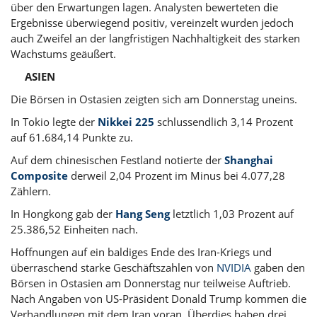
über den Erwartungen lagen. Analysten bewerteten die
Ergebnisse überwiegend positiv, vereinzelt wurden jedoch
auch Zweifel an der langfristigen
Nachhaltigkeit
des starken
Wachstums geäußert.
ASIEN
Die Börsen in Ostasien zeigten sich am Donnerstag uneins.
In Tokio legte der
Nikkei 225
schlussendlich 3,14 Prozent
auf 61.684,14 Punkte zu.
Auf dem chinesischen Festland notierte der
Shanghai
Composite
derweil 2,04 Prozent im Minus bei 4.077,28
Zählern.
In Hongkong gab der
Hang Seng
letztlich 1,03 Prozent auf
25.386,52 Einheiten nach.
Hoffnungen auf ein baldiges Ende des Iran-Kriegs und
überraschend starke Geschäftszahlen von
NVIDIA
gaben den
Börsen in Ostasien am Donnerstag nur teilweise Auftrieb.
Nach Angaben von US-Präsident Donald Trump kommen die
Verhandlungen mit dem Iran voran. Überdies haben drei