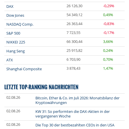
26 126,30
-0,29%
DAX
54 349,12
0,49%
Dow Jones
26 363,44
-0,83%
NASDAQ Comp.
7 723,55
-0,17%
S&P 500
66 300,44
3,66%
NIKKEI 225
25 915,82
0,24%
Hang Seng
6 703,90
0,70%
ATX
3 878,43
1,47%
Shanghai Composite
LETZTE TOP-RANKING NACHRICHTEN
02.08.26
Bitcoin, Ether & Co. im Juli 2026: Monatsbilanz der
Kryptowährungen
02.08.26
KW 31: So performten die DAX-Aktien in der
vergangenen Woche
02.08.26
Die Top 30 der bestbezahlten CEOs in den USA