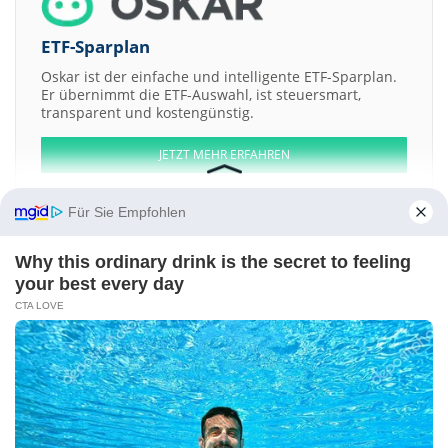
ETF-Sparplan
Oskar ist der einfache und intelligente ETF-Sparplan.
Er übernimmt die ETF-Auswahl, ist steuersmart,
transparent und kostengünstig.
JETZT MEHR ERFAHREN
Für Sie Empfohlen
Why this ordinary drink is the secret to feeling
Aktien ATX
DAX
EuroStoxx 50
Dow Jones
NASDAQ 100
Nikkei 225
your best every day
S&P 500
CTA LOVE
Weitere Aktien:
MyoKardia
DEMIRE Deutsche Mittelstand Real Estate
Straits
Resources
Rox Resources
Carbine Tungsten
Kontakt
-
Impressum
-
Werbung
-
Barrierefreiheit
Sitemap
-
Datenschutz
-
Disclaimer
-
AGB
-
Privatsphäre-Einstellungen