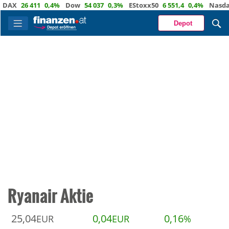
AX
26 411
0,4%
Dow
54 037
0,3%
EStoxx50
6 551,4
0,4%
Nasdaq
Depot
Ryanair Aktie
25,04
0,04
0,16
EUR
EUR
%