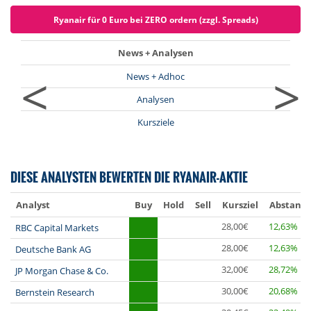
Ryanair für 0 Euro bei ZERO ordern (zzgl. Spreads)
News + Analysen
<
>
News + Adhoc
Analysen
Kursziele
DIESE ANALYSTEN BEWERTEN DIE RYANAIR-AKTIE
Analyst
Buy
Hold
Sell
Kursziel
Abstand
28,00€
12,63%
RBC Capital Markets
28,00€
12,63%
Deutsche Bank AG
32,00€
28,72%
JP Morgan Chase & Co.
30,00€
20,68%
Bernstein Research