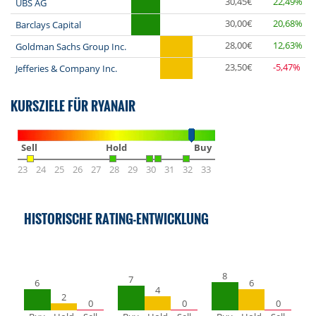
30,45€
22,49%
UBS AG
30,00€
20,68%
Barclays Capital
28,00€
12,63%
Goldman Sachs Group Inc.
23,50€
-5,47%
Jefferies & Company Inc.
KURSZIELE FÜR RYANAIR
Sell
Hold
Buy
23
24
25
26
27
28
29
30
31
32
33
HISTORISCHE RATING-ENTWICKLUNG
8
7
6
6
4
2
0
0
0