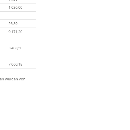
1 036,00
26,89
9 171,20
3 408,50
7 060,18
aten werden von