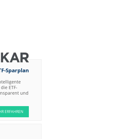
TF-Sparplan
ntelligente
die ETF-
ransparent und
HR ERFAHREN