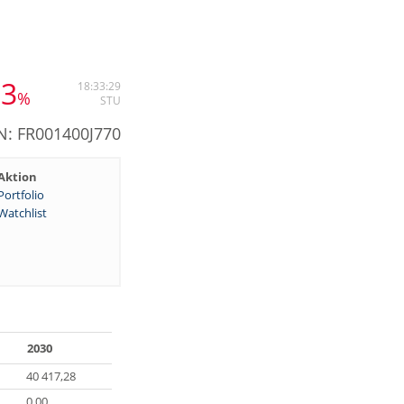
23
18:33:29
%
STU
N: FR001400J770
Aktion
Portfolio
Watchlist
2030
40 417,28
0,00