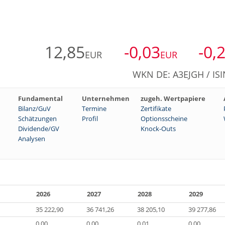
12,85
-0,03
-0,
EUR
EUR
WKN DE: A3EJGH / ISI
Fundamental
Unternehmen
zugeh. Wertpapiere
Bilanz/GuV
Termine
Zertifikate
Schätzungen
Profil
Optionsscheine
Dividende/GV
Knock-Outs
Analysen
2026
2027
2028
2029
35 222,90
36 741,26
38 205,10
39 277,86
0,00
0,00
0,01
0,00