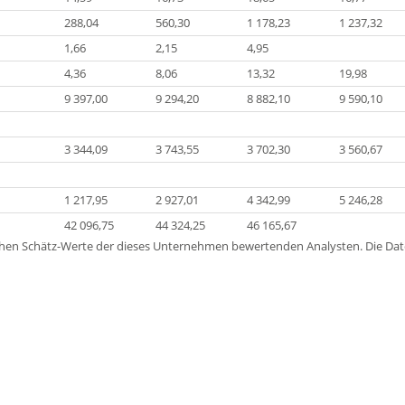
288,04
560,30
1 178,23
1 237,32
1,66
2,15
4,95
4,36
8,06
13,32
19,98
9 397,00
9 294,20
8 882,10
9 590,10
3 344,09
3 743,55
3 702,30
3 560,67
1 217,95
2 927,01
4 342,99
5 246,28
42 096,75
44 324,25
46 165,67
lichen Schätz-Werte der dieses Unternehmen bewertenden Analysten. Die D