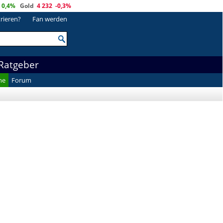
0,4%
Gold
4 232
-0,3%
trieren?
Fan werden
Ratgeber
he
Forum