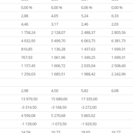
0,00 %
0,00 %
0,06 %
0,00 %
2,88
4,05
5,24
6,33
4,46
3,17
2,46
2,03
1 758,24
2 128,07
2 488,37
2 805,56
4 932,95
5 499,70
6 063,75
6 381,75
816,85
1 136,28
1 437,63
1 699,31
767,93
1 061,96
1 349,25
1 699,31
1 157,45
1 606,72
2 035,04
2 508,40
1 256,03
1 685,51
1 988,42
2 242,96
2,98
4,50
5,82
6,08
13 979,50
15 689,00
17 335,00
-3 314,50
-3 168,50
-3 272,00
4 599,08
5 270,68
5 865,02
-1 139,00
-1 673,50
-1 929,50
14,59
16,73
18,65
16,77