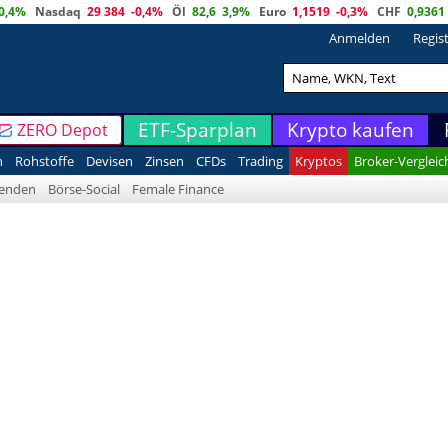
0,4%
Nasdaq
29 384
-0,4%
Öl
82,6
3,9%
Euro
1,1519
-0,3%
CHF
0,9361
Anmelden
Regis
ETF-Sparplan
Krypto kaufen
ZERO Depot
n
Rohstoffe
Devisen
Zinsen
CFDs
Trading
Kryptos
Broker-Vergleic
denden
Börse-Social
Female Finance