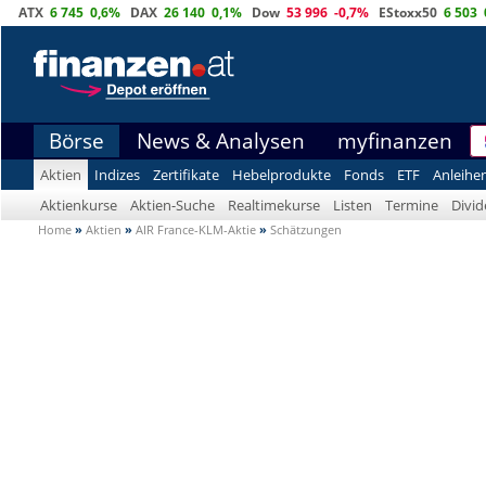
ATX
6 745
0,6%
DAX
26 140
0,1%
Dow
53 996
-0,7%
EStoxx50
6 503
Börse
News & Analysen
myfinanzen
Aktien
Indizes
Zertifikate
Hebelprodukte
Fonds
ETF
Anleihe
Aktienkurse
Aktien-Suche
Realtimekurse
Listen
Termine
Divi
Home
»
Aktien
»
AIR France-KLM-Aktie
»
Schätzungen