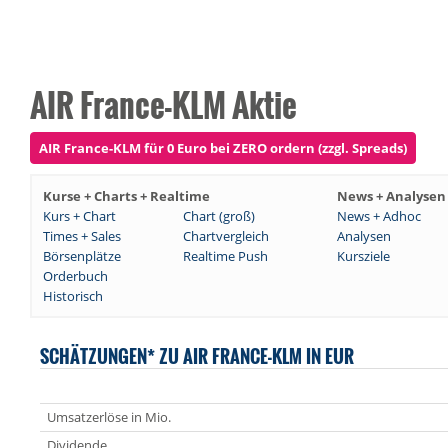
AIR France-KLM Aktie
AIR France-KLM für 0 Euro bei ZERO ordern (zzgl. Spreads)
Kurse + Charts + Realtime
News + Analysen
Kurs + Chart
Chart (groß)
News + Adhoc
Times + Sales
Chartvergleich
Analysen
Börsenplätze
Realtime Push
Kursziele
Orderbuch
Historisch
SCHÄTZUNGEN* ZU AIR FRANCE-KLM IN EUR
Umsatzerlöse in Mio.
Dividende