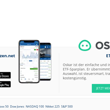
zen.net
E
Oskar ist der einfache und i
ETF-Sparplan. Er übernimmt 
Auswahl, ist steuersmart, t
kostengünstig.
JETZT ME
oxx 50
Dow Jones
NASDAQ 100
Nikkei 225
S&P 500