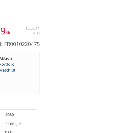
19
12:02:11
%
STU
N: FR0010220475
Aktion
Portfolio
Watchlist
2030
23 662,26
0,60