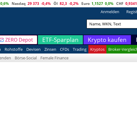
0,6%
Nasdaq
29 373
-0,4%
Öl
82,3
-0,2%
Euro
1,1527
0,0%
CHF
0,9341
Anmelden
Regis
ETF-Sparplan
Krypto kaufen
ZERO Depot
n
Rohstoffe
Devisen
Zinsen
CFDs
Trading
Kryptos
Broker-Vergleic
denden
Börse-Social
Female Finance