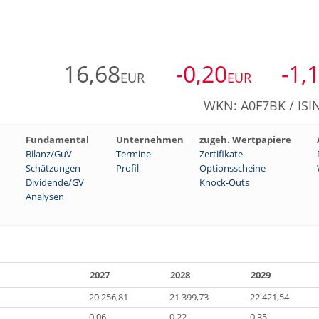
16,68
-0,20
-1,
EUR
EUR
WKN: A0F7BK / ISI
Fundamental
Unternehmen
zugeh. Wertpapiere
Bilanz/GuV
Termine
Zertifikate
Schätzungen
Profil
Optionsscheine
Dividende/GV
Knock-Outs
Analysen
2027
2028
2029
20 256,81
21 399,73
22 421,54
0,06
0,22
0,35