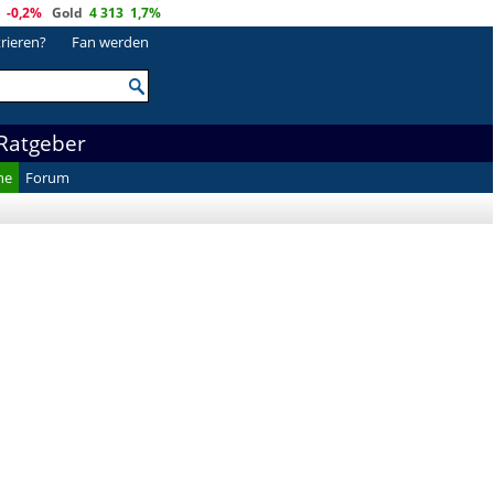
-0,2%
Gold
4 313
1,7%
trieren?
Fan werden
Ratgeber
he
Forum