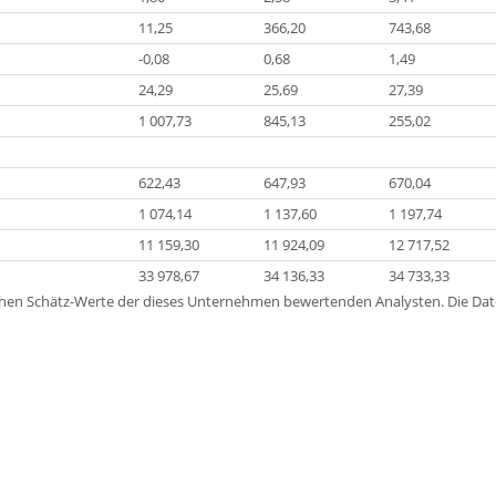
11,25
366,20
743,68
-0,08
0,68
1,49
24,29
25,69
27,39
1 007,73
845,13
255,02
622,43
647,93
670,04
1 074,14
1 137,60
1 197,74
11 159,30
11 924,09
12 717,52
33 978,67
34 136,33
34 733,33
lichen Schätz-Werte der dieses Unternehmen bewertenden Analysten. Die D