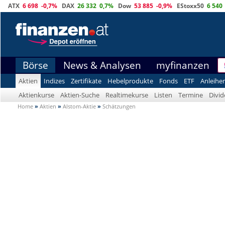
ATX
6 698
-0,7%
DAX
26 332
0,7%
Dow
53 885
-0,9%
EStoxx50
6 540
Börse
News & Analysen
myfinanzen
Aktien
Indizes
Zertifikate
Hebelprodukte
Fonds
ETF
Anleihe
Aktienkurse
Aktien-Suche
Realtimekurse
Listen
Termine
Divi
Home
»
Aktien
»
Alstom-Aktie
»
Schätzungen