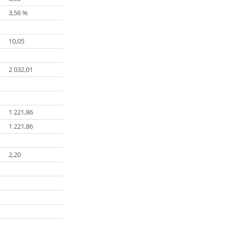
3,56 %
10,05
2 032,01
1 221,86
1 221,86
2,20