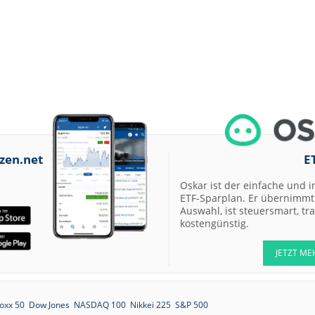
zen.net
E
Oskar ist der einfache und i
ETF-Sparplan. Er übernimmt 
Auswahl, ist steuersmart, t
kostengünstig.
JETZT ME
oxx 50
Dow Jones
NASDAQ 100
Nikkei 225
S&P 500