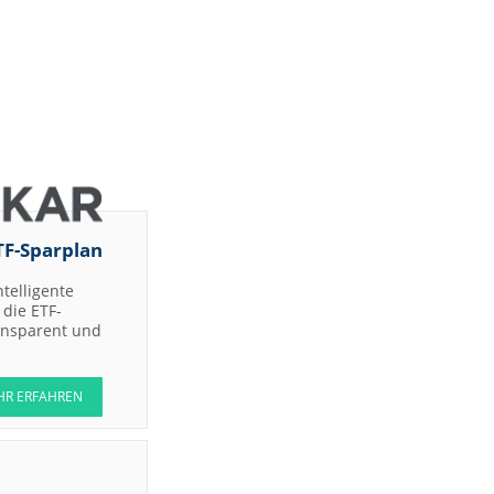
TF-Sparplan
ntelligente
die ETF-
ransparent und
HR ERFAHREN