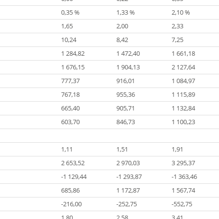
0,35 %
1,33 %
2,10 %
1,65
2,00
2,33
10,24
8,42
7,25
1 284,82
1 472,40
1 661,18
1 676,15
1 904,13
2 127,64
777,37
916,01
1 084,97
767,18
955,36
1 115,89
665,40
905,71
1 132,84
603,70
846,73
1 100,23
1,11
1,51
1,91
2 653,52
2 970,03
3 295,37
-1 129,44
-1 293,87
-1 363,46
685,86
1 172,87
1 567,74
-216,00
-252,75
-552,75
1,80
2,58
3,41