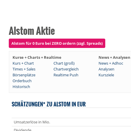
Alstom Aktie
Alstom für 0 Euro bei ZERO ordern (zzgl. Spreads)
Kurse + Charts + Realtime
News + Analysen
Kurs + Chart
Chart (groß)
News + Adhoc
Times + Sales
Chartvergleich
Analysen
Börsenplätze
Realtime Push
Kursziele
Orderbuch
Historisch
SCHÄTZUNGEN* ZU ALSTOM IN EUR
Umsatzerlöse in Mio.
Dividende