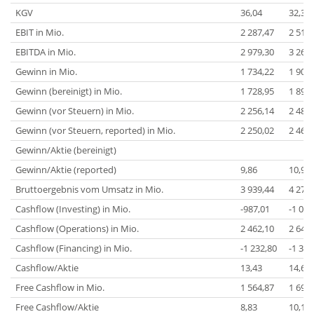
KGV
36,04
32,34
EBIT in Mio.
2 287,47
2 516,
EBITDA in Mio.
2 979,30
3 261,
Gewinn in Mio.
1 734,22
1 908,
Gewinn (bereinigt) in Mio.
1 728,95
1 899,
Gewinn (vor Steuern) in Mio.
2 256,14
2 487,
Gewinn (vor Steuern, reported) in Mio.
2 250,02
2 461,
Gewinn/Aktie (bereinigt)
Gewinn/Aktie (reported)
9,86
10,99
Bruttoergebnis vom Umsatz in Mio.
3 939,44
4 271,
Cashflow (Investing) in Mio.
-987,01
-1 024
Cashflow (Operations) in Mio.
2 462,10
2 645,
Cashflow (Financing) in Mio.
-1 232,80
-1 314
Cashflow/Aktie
13,43
14,65
Free Cashflow in Mio.
1 564,87
1 696,
Free Cashflow/Aktie
8,83
10,15