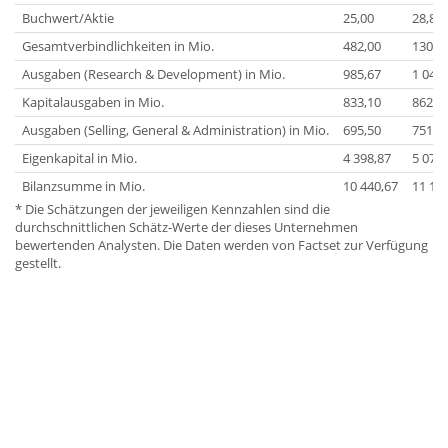
Buchwert/Aktie
25,00
28,86
Gesamtverbindlichkeiten in Mio.
482,00
130,1
Ausgaben (Research & Development) in Mio.
985,67
1 045,
Kapitalausgaben in Mio.
833,10
862,7
Ausgaben (Selling, General & Administration) in Mio.
695,50
751,0
Eigenkapital in Mio.
4 398,87
5 075,
Bilanzsumme in Mio.
10 440,67
11 19
* Die Schätzungen der jeweiligen Kennzahlen sind die
durchschnittlichen Schätz-Werte der dieses Unternehmen
bewertenden Analysten. Die Daten werden von Factset zur Verfügung
gestellt.