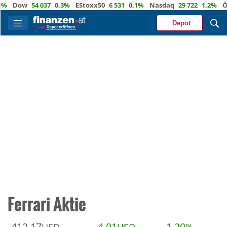
%
Dow
54 037
0,3%
EStoxx50
6 531
0,1%
Nasdaq
29 722
1,2%
Öl
Depot
Ferrari Aktie
412,17
4,91
1,20