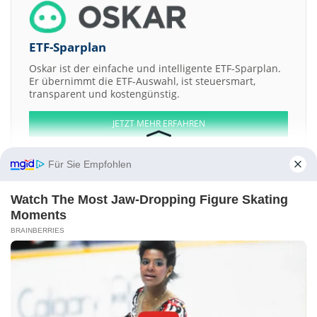
ETF-Sparplan
Oskar ist der einfache und intelligente ETF-Sparplan.
Er übernimmt die ETF-Auswahl, ist steuersmart,
transparent und kostengünstig.
JETZT MEHR ERFAHREN
Für Sie Empfohlen
Watch The Most Jaw‑Dropping Figure Skating
Aktien ATX
DAX
EuroStoxx 50
Dow Jones
NASDAQ 100
Nikkei 225
Moments
S&P 500
BRAINBERRIES
Weitere Aktien:
Eurofins Scientific
Alstom
Deutsche Bank Mexico
ITSSKIN
KOREA
AUTOGLASS
Kontakt
-
Impressum
-
Werbung
-
Barrierefreiheit
Sitemap
-
Datenschutz
-
Disclaimer
-
AGB
-
Privatsphäre-Einstellungen