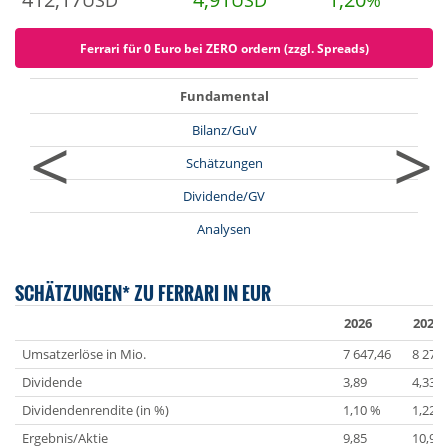
USD
USD
%
Ferrari für 0 Euro bei ZERO ordern (zzgl. Spreads)
Fundamental
<
>
Bilanz/GuV
Schätzungen
Dividende/GV
Analysen
SCHÄTZUNGEN* ZU FERRARI IN EUR
2026
2027
Umsatzerlöse in Mio.
7 647,46
8 279,
Dividende
3,89
4,33
Dividendenrendite (in %)
1,10 %
1,22 
Ergebnis/Aktie
9,85
10,98