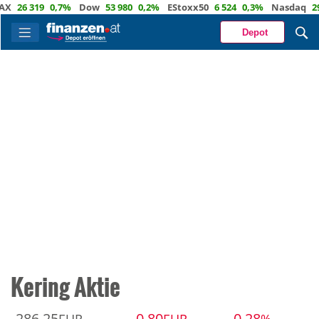
26 319
0,7%
Dow
53 980
0,2%
EStoxx50
6 524
0,3%
Nasdaq
29 6
Depot
Kering Aktie
286,25
-0,80
-0,28