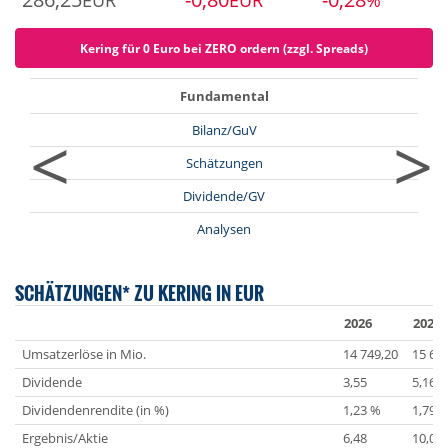
EUR
EUR
%
Kering für 0 Euro bei ZERO ordern (zzgl. Spreads)
Fundamental
<
>
Bilanz/GuV
Schätzungen
Dividende/GV
Analysen
SCHÄTZUNGEN* ZU KERING IN EUR
2026
2027
Umsatzerlöse in Mio.
14 749,20
15 66
Dividende
3,55
5,16
Dividendenrendite (in %)
1,23 %
1,79 
Ergebnis/Aktie
6,48
10,08