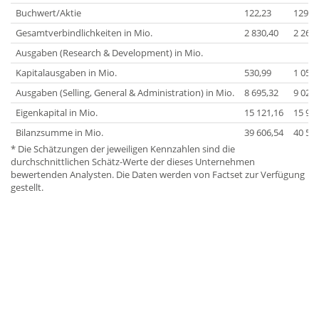
Buchwert/Aktie
122,23
129,3
Gesamtverbindlichkeiten in Mio.
2 830,40
2 266,
Ausgaben (Research & Development) in Mio.
Kapitalausgaben in Mio.
530,99
1 058,
Ausgaben (Selling, General & Administration) in Mio.
8 695,32
9 028,
Eigenkapital in Mio.
15 121,16
15 99
Bilanzsumme in Mio.
39 606,54
40 57
* Die Schätzungen der jeweiligen Kennzahlen sind die
durchschnittlichen Schätz-Werte der dieses Unternehmen
bewertenden Analysten. Die Daten werden von Factset zur Verfügung
gestellt.