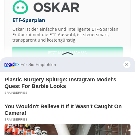
ETF-Sparplan
Oskar ist der einfache und intelligente ETF-Sparplan.
Er übernimmt die ETF-Auswahl, ist steuersmart,
transparent und kostengünstig.
JETZT MEHR ERFAHREN
Für Sie Empfohlen
Plastic Surgery Splurge: Instagram Model's
Quest For Barbie Looks
Aktien ATX
DAX
EuroStoxx 50
Dow Jones
NASDAQ 100
Nikkei 225
BRAINBERRIES
S&P 500
Weitere Aktien:
You Wouldn't Believe It If It Wasn't Caught On
Sanofi
Sharon Austen
Ymos
BMW
Praxair
Camera!
Kontakt
-
Impressum
-
Werbung
-
Barrierefreiheit
BRAINBERRIES
Sitemap
-
Datenschutz
-
Disclaimer
-
AGB
-
Privatsphäre-Einstellungen