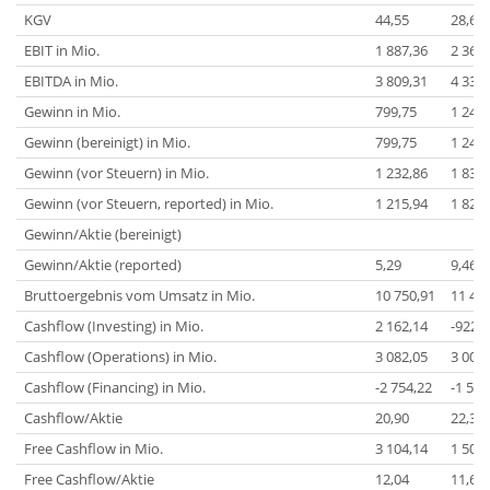
KGV
44,55
28,61
EBIT in Mio.
1 887,36
2 360,
EBITDA in Mio.
3 809,31
4 333,
Gewinn in Mio.
799,75
1 248,
Gewinn (bereinigt) in Mio.
799,75
1 248,
Gewinn (vor Steuern) in Mio.
1 232,86
1 834,
Gewinn (vor Steuern, reported) in Mio.
1 215,94
1 829,
Gewinn/Aktie (bereinigt)
Gewinn/Aktie (reported)
5,29
9,46
Bruttoergebnis vom Umsatz in Mio.
10 750,91
11 44
Cashflow (Investing) in Mio.
2 162,14
-922,8
Cashflow (Operations) in Mio.
3 082,05
3 005,
Cashflow (Financing) in Mio.
-2 754,22
-1 563
Cashflow/Aktie
20,90
22,35
Free Cashflow in Mio.
3 104,14
1 500,
Free Cashflow/Aktie
12,04
11,62