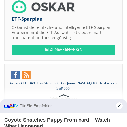
ETF-Sparplan
Oskar ist der einfache und intelligente ETF-Sparplan.
Er übernimmt die ETF-Auswahl, ist steuersmart,
transparent und kostengünstig.
JETZT MEHR ERFAHREN
Aktien ATX
DAX
EuroStoxx 50
Dow Jones
NASDAQ 100
Nikkei 225
S&P 500
Weitere Aktien:
RMP Energy
International Lithium
Premier Oil
CaseyCorp
Für Sie Empfohlen
Enterprises
Global Clean Energy
Kontakt
-
Impressum
-
Werbung
-
Barrierefreiheit
Coyote Snatches Puppy From Yard – Watch
Sitemap
-
Datenschutz
-
Disclaimer
-
AGB
-
Privatsphäre-Einstellungen
What Happened