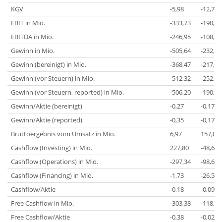
KGV
-5,98
-12,72
EBIT in Mio.
-333,73
-190,39
EBITDA in Mio.
-246,95
-108,93
Gewinn in Mio.
-505,64
-232,70
Gewinn (bereinigt) in Mio.
-368,47
-217,46
Gewinn (vor Steuern) in Mio.
-512,32
-252,22
Gewinn (vor Steuern, reported) in Mio.
-506,20
-190,00
Gewinn/Aktie (bereinigt)
-0,27
-0,17
Gewinn/Aktie (reported)
-0,35
-0,17
Bruttoergebnis vom Umsatz in Mio.
6,97
157,02
Cashflow (Investing) in Mio.
227,80
-48,63
Cashflow (Operations) in Mio.
-297,34
-98,65
Cashflow (Financing) in Mio.
-1,73
-26,53
Cashflow/Aktie
-0,18
-0,09
Free Cashflow in Mio.
-303,38
-118,77
Free Cashflow/Aktie
-0,38
-0,02