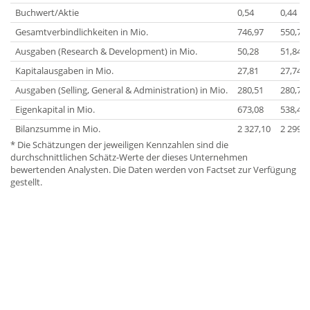
Buchwert/Aktie
0,54
0,44
Gesamtverbindlichkeiten in Mio.
746,97
550,71
Ausgaben (Research & Development) in Mio.
50,28
51,84
Kapitalausgaben in Mio.
27,81
27,74
Ausgaben (Selling, General & Administration) in Mio.
280,51
280,79
Eigenkapital in Mio.
673,08
538,44
Bilanzsumme in Mio.
2 327,10
2 299,5
* Die Schätzungen der jeweiligen Kennzahlen sind die
durchschnittlichen Schätz-Werte der dieses Unternehmen
bewertenden Analysten. Die Daten werden von Factset zur Verfügung
gestellt.