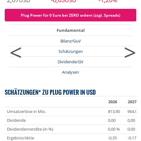
USD
USD
%
Plug Power für 0 Euro bei ZERO ordern (zzgl. Spreads)
Fundamental
<
>
Bilanz/GuV
Schätzungen
Dividende/GV
Analysen
SCHÄTZUNGEN* ZU PLUG POWER IN USD
2026
2027
Umsatzerlöse in Mio.
813,90
964,94
Dividende
0,00
0,00
Dividendenrendite (in %)
0,00 %
0,00 %
Ergebnis/Aktie
-0,35
-0,17