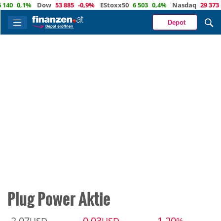
40
0,1%
Dow
53 885
-0,9%
EStoxx50
6 503
0,4%
Nasdaq
29 373
-
Depot
Plug Power Aktie
2,07
-0,03
-1,20