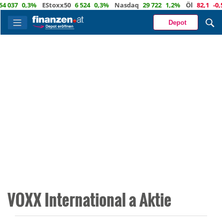
037
0,3%
EStoxx50
6 524
0,3%
Nasdaq
29 722
1,2%
Öl
82,1
-0,5
Depot
VOXX International a Aktie