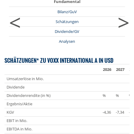
Fundamental
<
>
Bilanz/GuV
Schätzungen
Dividende/GV
Analysen
SCHÄTZUNGEN* ZU VOXX INTERNATIONAL A IN USD
2026
2027
20
Umsatzerlöse in Mio.
Dividende
Dividendenrendite (in %)
%
%
%
Ergebnis/Aktie
KGV
-4,36
-7,34
-5
EBIT in Mio.
EBITDA in Mio.