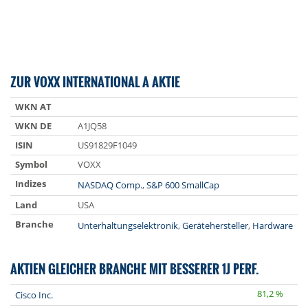
ZUR VOXX INTERNATIONAL A AKTIE
WKN AT
WKN DE
A1JQ58
ISIN
US91829F1049
Symbol
VOXX
Indizes
NASDAQ Comp.
,
S&P 600 SmallCap
Land
USA
Branche
Unterhaltungselektronik
,
Gerätehersteller
,
Hardware
AKTIEN GLEICHER BRANCHE MIT BESSERER 1J PERF.
81,2 %
Cisco Inc.