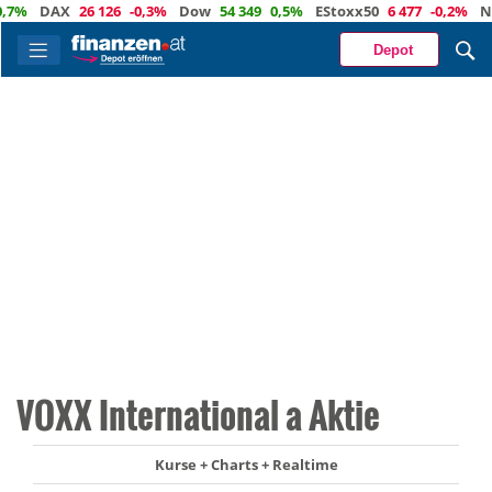
%
DAX
26 126
-0,3%
Dow
54 349
0,5%
EStoxx50
6 477
-0,2%
Nasd
Depot
VOXX International a Aktie
Kurse + Charts + Realtime