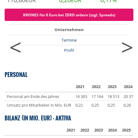
EUR
EUR
%
KRONES für 0 Euro bei ZERO ordern (zzgl. Spreads)
Unternehmen
<
>
Termine
Profil
PERSONAL
2021
2022
2023
2024
Personal am Ende des Jahres
16 303
17 164
18 513
20 379
Umsatz pro Mitarbeiter in Mio. EUR
0,22
0,25
0,25
0,26
BILANZ (IN MIO. EUR) - AKTIVA
2021
2022
2023
2024
2025