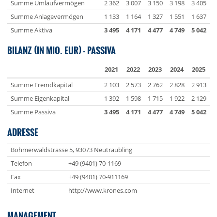
Summe Umlaufvermögen
2 362
3 007
3 150
3 198
3 405
Summe Anlagevermögen
1 133
1 164
1 327
1 551
1 637
Summe Aktiva
3 495
4 171
4 477
4 749
5 042
BILANZ (IN MIO. EUR) - PASSIVA
2021
2022
2023
2024
2025
Summe Fremdkapital
2 103
2 573
2 762
2 828
2 913
Summe Eigenkapital
1 392
1 598
1 715
1 922
2 129
Summe Passiva
3 495
4 171
4 477
4 749
5 042
ADRESSE
Böhmerwaldstrasse 5, 93073 Neutraubling
Telefon
+49 (9401) 70-1169
Fax
+49 (9401) 70-911169
Internet
http://www.krones.com
MANAGEMENT