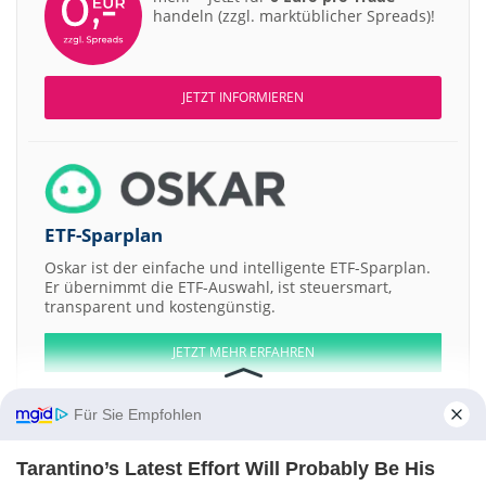
handeln (zzgl. marktüblicher Spreads)!
JETZT INFORMIEREN
ETF-Sparplan
Oskar ist der einfache und intelligente ETF-Sparplan.
Er übernimmt die ETF-Auswahl, ist steuersmart,
transparent und kostengünstig.
JETZT MEHR ERFAHREN
Für Sie Empfohlen
Tarantino’s Latest Effort Will Probably Be His
Aktien ATX
DAX
EuroStoxx 50
Dow Jones
NASDAQ 100
Nikkei 225