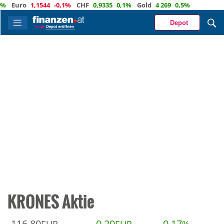
Euro
1,1544
-0,1%
CHF
0,9335
0,1%
Gold
4 269
0,5%
Depot
KRONES Aktie
116,80
0,20
0,17