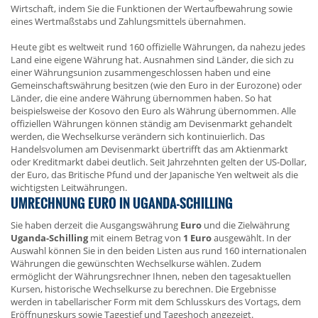
Wirtschaft, indem Sie die Funktionen der Wertaufbewahrung sowie
eines Wertmaßstabs und Zahlungsmittels übernahmen.
Heute gibt es weltweit rund 160 offizielle Währungen, da nahezu jedes
Land eine eigene Währung hat. Ausnahmen sind Länder, die sich zu
einer Währungsunion zusammengeschlossen haben und eine
Gemeinschaftswährung besitzen (wie den Euro in der Eurozone) oder
Länder, die eine andere Währung übernommen haben. So hat
beispielsweise der Kosovo den Euro als Währung übernommen. Alle
offiziellen Währungen können ständig am Devisenmarkt gehandelt
werden, die Wechselkurse verändern sich kontinuierlich. Das
Handelsvolumen am Devisenmarkt übertrifft das am Aktienmarkt
oder Kreditmarkt dabei deutlich. Seit Jahrzehnten gelten der US-Dollar,
der Euro, das Britische Pfund und der Japanische Yen weltweit als die
wichtigsten Leitwährungen.
UMRECHNUNG EURO IN UGANDA-SCHILLING
Sie haben derzeit die Ausgangswährung
Euro
und die Zielwährung
Uganda-Schilling
mit einem Betrag von
1 Euro
ausgewählt. In der
Auswahl können Sie in den beiden Listen aus rund 160 internationalen
Währungen die gewünschten Wechselkurse wählen. Zudem
ermöglicht der Währungsrechner Ihnen, neben den tagesaktuellen
Kursen, historische Wechselkurse zu berechnen. Die Ergebnisse
werden in tabellarischer Form mit dem Schlusskurs des Vortags, dem
Eröffnungskurs sowie Tagestief und Tageshoch angezeigt.