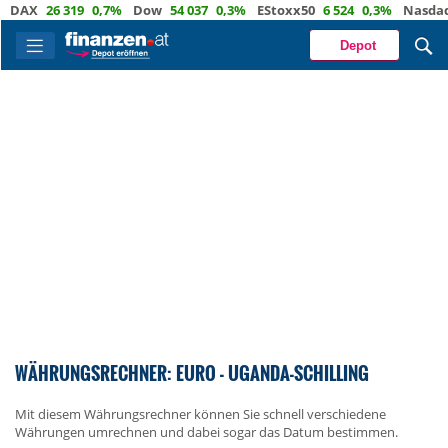
26 319
0,7%
Dow
54 037
0,3%
EStoxx50
6 524
0,3%
Nasdaq
29 7
Depot
WÄHRUNGSRECHNER: EURO - UGANDA-SCHILLING
Mit diesem Währungsrechner können Sie schnell verschiedene
Währungen umrechnen und dabei sogar das Datum bestimmen.