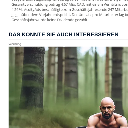
Gesamtverschuldung betrug 4,67 Mio. CAD, mit einem Verhältnis v
4,24 %. AcuityAds beschäftigte zum Geschäftsjahresende 247 Mitarb
gegenüber dem Vorjahr entspricht. Der Umsatz pro Mitarbeiter lag be
Geschäftsjahr wurde keine Dividende gezahlt.