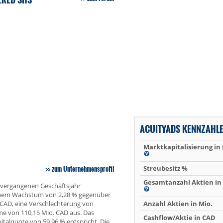
ACUITYADS KENNZAHL
Marktkapitalisierung in
zum Unternehmensprofil
Streubesitz %
Gesamtanzahl Aktien in 
m vergangenen Geschäftsjahr
einem Wachstum von 2,28 % gegenüber
. CAD, eine Verschlechterung von
Anzahl Aktien in Mio.
me von 110,15 Mio. CAD aus. Das
Cashflow/Aktie in CAD
italquote von 59,96 % entspricht. Die