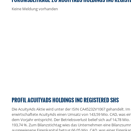
Keine Meldung vorhanden
PROFIL ACUITYADS HOLDINGS INC REGISTERED SHS
Die AcuityAds Aktie wird unter der ISIN CA45232V1067 gehandelt. I
erwirtschaftete AcuityAds einen Umsatz von 143,59 Mio. CAD, was 
dem Vorjahr entspricht. Der Betriebsverlust belief sich auf 14,78 Mio
193,74 %. Zum Bilanzstichtag wies das Unternehmen eine Bilanzsum
ausgewiesene Eigenkapital betrug 66,05 Mio. CAD, was einer Eigenkap