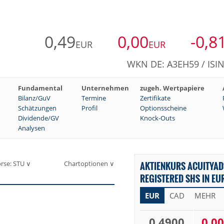
0,49
0,00
-0,8
EUR
EUR
WKN DE: A3EH59 / ISI
Fundamental
Unternehmen
zugeh. Wertpapiere
Bilanz/GuV
Termine
Zertifikate
Schätzungen
Profil
Optionsscheine
Dividende/GV
Knock-Outs
Analysen
rse: STU ∨
Chartoptionen ∨
AKTIENKURS ACUITYAD
REGISTERED SHS IN EU
EUR
CAD
MEHR
0,4900
0,00