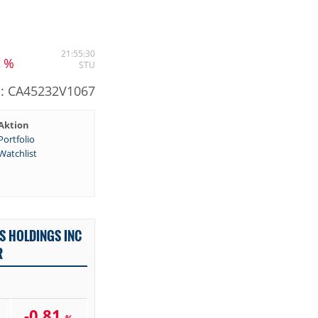
1
21:55:30
%
STU
N: CA45232V1067
Aktion
Portfolio
Watchlist
S HOLDINGS INC
R
-0,81