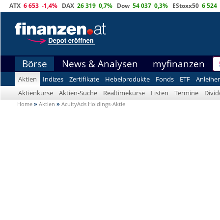
ATX
6 653
-1,4%
DAX
26 319
0,7%
Dow
54 037
0,3%
EStoxx50
6 524
Börse
News & Analysen
myfinanzen
Aktien
Indizes
Zertifikate
Hebelprodukte
Fonds
ETF
Anleihe
Aktienkurse
Aktien-Suche
Realtimekurse
Listen
Termine
Divi
Home
»
Aktien
»
AcuityAds Holdings-Aktie