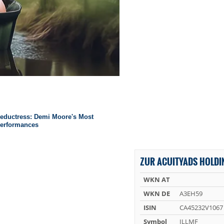
ZUR ACUITYADS HOLDI
WKN AT
WKN DE
A3EH59
ISIN
CA45232V1067
Symbol
ILLMF