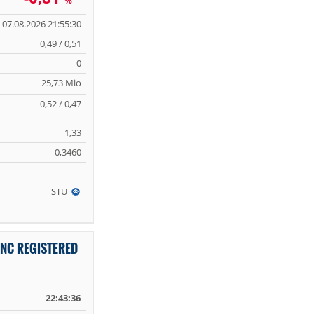
%
07.08.2026 21:55:30
0,49 / 0,51
0
25,73 Mio
0,52 / 0,47
1,33
0,3460
STU
INC REGISTERED
22:43:36