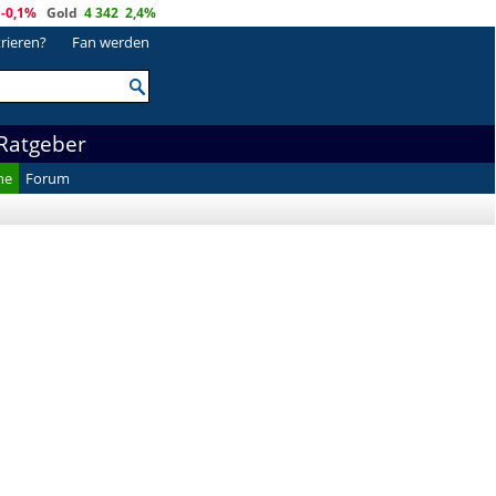
-0,1%
Gold
4 342
2,4%
trieren?
Fan werden
Ratgeber
he
Forum