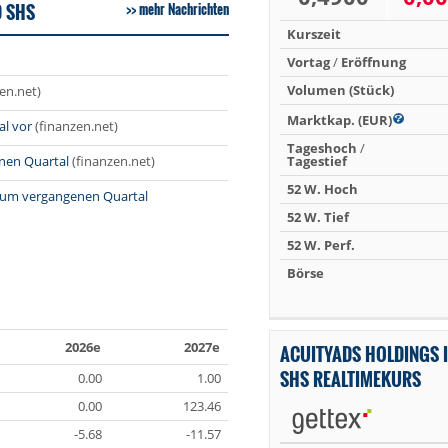
D SHS
mehr Nachrichten
Kurszeit
Vortag
/
Eröffnung
Volumen (Stück)
en.net)
Marktkap. (EUR)
al vor
(finanzen.net)
Tageshoch
/
enen Quartal
(finanzen.net)
Tagestief
52 W. Hoch
 zum vergangenen Quartal
52 W. Tief
52 W. Perf.
Börse
2026e
2027e
ACUITYADS HOLDINGS 
SHS REALTIMEKURS
0.00
1.00
0.00
123.46
-5.68
-11.57