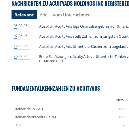
NACHRICHTEN ZU ACUITYADS HOLDINGS INC REGISTERE
Relevant
Alle
vom Unternehmen
05.08.26
Ausblick: AcuityAds legt Quartalsergebnis vor
(finanz
07.05.26
Ausblick: AcuityAds stellt Zahlen zum jüngsten Quart
12.03.26
Ausblick: AcuityAds öffnet die Bücher zum abgelauf
26.02.26
Erste Schätzungen: AcuityAds veröffentlicht Zahlen
(finanzen.net)
FUNDAMENTALKENNZAHLEN ZU ACUITYADS
2025
Dividende in CAD
0.00
Dividendenrendite (in %)
0.00
KGV
-