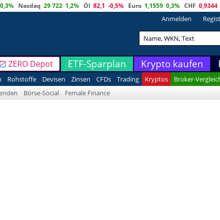
0,3%
Nasdaq
29 722
1,2%
Öl
82,1
-0,5%
Euro
1,1559
0,3%
CHF
0,9344
Anmelden
Regis
ETF-Sparplan
Krypto kaufen
ZERO Depot
n
Rohstoffe
Devisen
Zinsen
CFDs
Trading
Kryptos
Broker-Vergleic
denden
Börse-Social
Female Finance