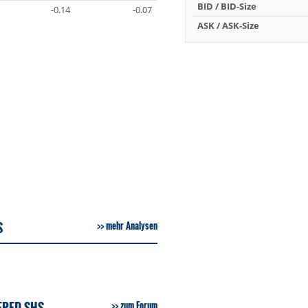
BID / BID-Size
-0.14
-0.07
ASK / ASK-Size
S
mehr Analysen
ERED SHS
zum Forum