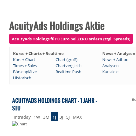
AcuityAds Holdings Aktie
AcuityAds Holdings für 0 Euro bei ZERO ordern (zzgl. Spreads)
Kurse + Charts + Realtime
News + Analysen
Kurs + Chart
Chart (groß)
News + Adhoc
Times + Sales
Chartvergleich
Analysen
Börsenplätze
Realtime Push
Kursziele
Historisch
ACUITYADS HOLDINGS CHART - 1 JAHR -
Bö
STU
Intraday
1W
3M
1J
3J
5J
MAX