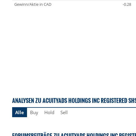
Gewinn/Aktie in CAD
-0.28
ANALYSEN ZU ACUITYADS HOLDINGS INC REGISTERED SH
Alle
Buy
Hold
Sell
FORUMSBEITRÄGE ZU ACUITYADS HOLDINGS INC REGIST