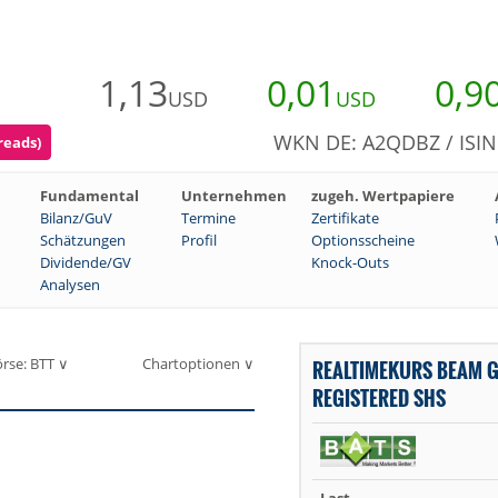
1,13
0,01
0,9
USD
USD
WKN DE: A2QDBZ / ISIN
reads)
Fundamental
Unternehmen
zugeh. Wertpapiere
Bilanz/GuV
Termine
Zertifikate
Schätzungen
Profil
Optionsscheine
Dividende/GV
Knock-Outs
Analysen
rse: BTT ∨
Chartoptionen ∨
REALTIMEKURS BEAM 
REGISTERED SHS