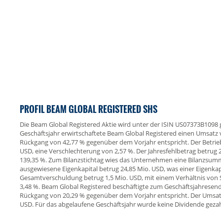
PROFIL BEAM GLOBAL REGISTERED SHS
Die Beam Global Registered Aktie wird unter der ISIN US07373B1098
Geschäftsjahr erwirtschaftete Beam Global Registered einen Umsatz
Rückgang von 42,77 % gegenüber dem Vorjahr entspricht. Der Betriebsv
USD, eine Verschlechterung von 2,57 %. Der Jahresfehlbetrag betrug
139,35 %. Zum Bilanzstichtag wies das Unternehmen eine Bilanzsumm
ausgewiesene Eigenkapital betrug 24,85 Mio. USD, was einer Eigenkap
Gesamtverschuldung betrug 1,5 Mio. USD, mit einem Verhältnis vo
3,48 %. Beam Global Registered beschäftigte zum Geschäftsjahresend
Rückgang von 20,29 % gegenüber dem Vorjahr entspricht. Der Umsatz 
USD. Für das abgelaufene Geschäftsjahr wurde keine Dividende gezah