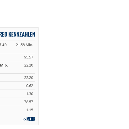
RED KENNZAHLEN
 EUR
21.58 Mio.
95.57
Mio.
22.20
22.20
-0.62
1.30
78.57
1.15
MEHR