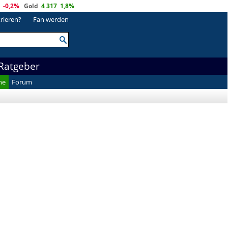
-0,2%
Gold
4 317
1,8%
trieren?
Fan werden
Ratgeber
he
Forum