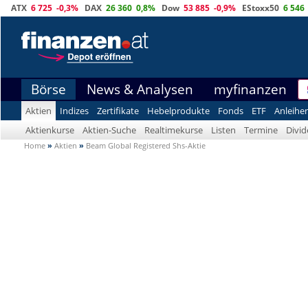
ATX
6 725
-0,3%
DAX
26 360
0,8%
Dow
53 885
-0,9%
EStoxx50
6 546
Börse
News & Analysen
myfinanzen
Aktien
Indizes
Zertifikate
Hebelprodukte
Fonds
ETF
Anleihe
Aktienkurse
Aktien-Suche
Realtimekurse
Listen
Termine
Divi
Home
»
Aktien
»
Beam Global Registered Shs-Aktie