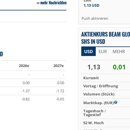
Last
mehr Nachrichten
1,13
USD
Push aktivieren
AKTIENKURS BEAM GLO
SHS IN USD
USD
EUR
MEHR
ED
1,13
0,01
2026e
2027e
-
-
Kurszeit
0.00
0.00
Vortag
/
Eröffnung
-1.37
-1.72
Volumen (Stück)
-0.82
-0.65
Marktkap. (EUR)
Tageshoch
/
Tagestief
52 W. Hoch