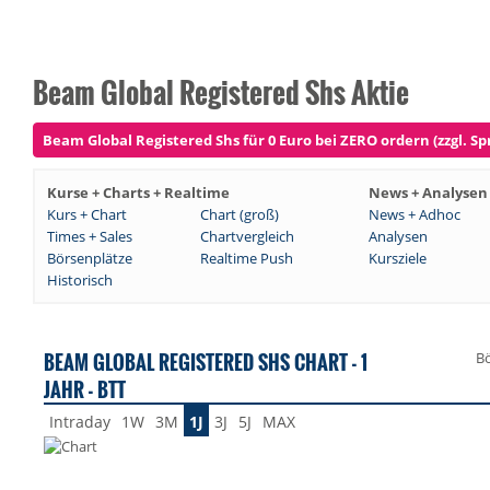
Beam Global Registered Shs Aktie
Beam Global Registered Shs für 0 Euro bei ZERO ordern (zzgl. Sp
Kurse + Charts + Realtime
News + Analysen
Kurs + Chart
Chart (groß)
News + Adhoc
Times + Sales
Chartvergleich
Analysen
Börsenplätze
Realtime Push
Kursziele
Historisch
BEAM GLOBAL REGISTERED SHS CHART - 1
Bö
JAHR - BTT
Intraday
1W
3M
1J
3J
5J
MAX