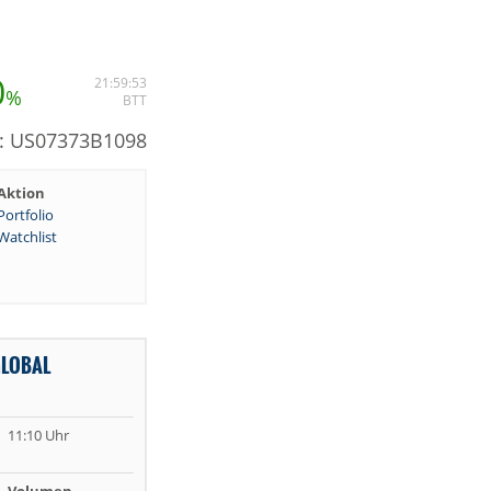
0
21:59:53
%
BTT
: US07373B1098
Aktion
Portfolio
Watchlist
GLOBAL
11:10 Uhr