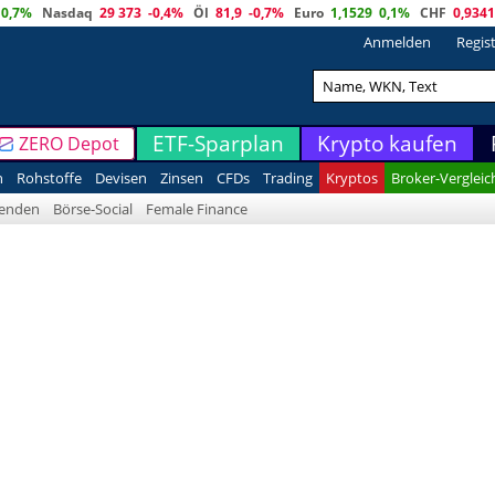
0,7%
Nasdaq
29 373
-0,4%
Öl
81,9
-0,7%
Euro
1,1529
0,1%
CHF
0,9341
Anmelden
Regis
ETF-Sparplan
Krypto kaufen
ZERO Depot
n
Rohstoffe
Devisen
Zinsen
CFDs
Trading
Kryptos
Broker-Vergleic
denden
Börse-Social
Female Finance