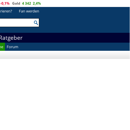
-0,1%
Gold
4 342
2,4%
trieren?
Fan werden
Ratgeber
he
Forum