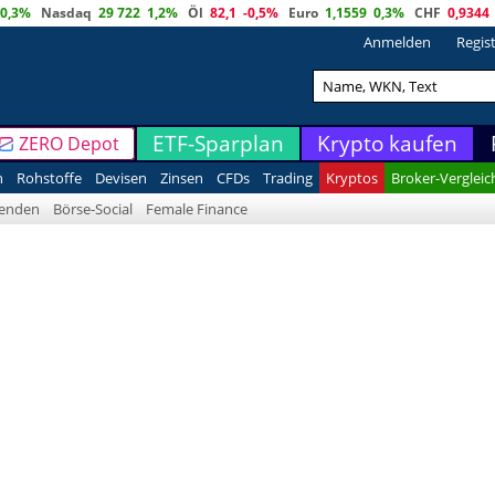
0,3%
Nasdaq
29 722
1,2%
Öl
82,1
-0,5%
Euro
1,1559
0,3%
CHF
0,9344
Anmelden
Regis
ETF-Sparplan
Krypto kaufen
ZERO Depot
n
Rohstoffe
Devisen
Zinsen
CFDs
Trading
Kryptos
Broker-Vergleic
denden
Börse-Social
Female Finance