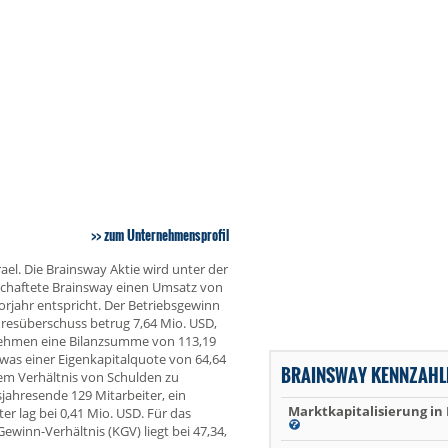
zum Unternehmensprofil
ael. Die Brainsway Aktie wird unter der
schaftete Brainsway einen Umsatz von
jahr entspricht. Der Betriebsgewinn
ahresüberschuss betrug 7,64 Mio. USD,
nehmen eine Bilanzsumme von 113,19
 was einer Eigenkapitalquote von 64,64
BRAINSWAY KENNZAHL
em Verhältnis von Schulden zu
ahresende 129 Mitarbeiter, ein
Marktkapitalisierung in
er lag bei 0,41 Mio. USD. Für das
winn-Verhältnis (KGV) liegt bei 47,34,