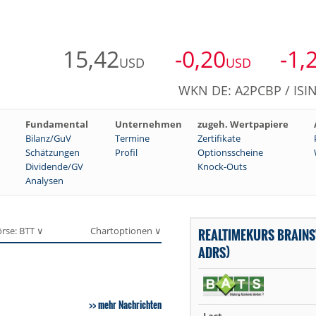
15,42
-0,20
-1,
USD
USD
WKN DE: A2PCBP / ISI
Fundamental
Unternehmen
zugeh. Wertpapiere
Bilanz/GuV
Termine
Zertifikate
Schätzungen
Profil
Optionsscheine
Dividende/GV
Knock-Outs
Analysen
rse: BTT ∨
Chartoptionen ∨
REALTIMEKURS BRAINS
ADRS)
mehr Nachrichten