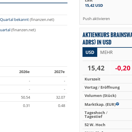
Last
15,42
USD
Push aktivieren
 Quartal bekannt
(finanzen.net)
uartal
(finanzen.net)
AKTIENKURS BRAINSWA
ADRS) IN USD
USD
MEHR
15,42
-0,20
2026e
2027e
Kurszeit
-
-
Vortag
/
Eröffnung
-
-
Volumen (Stück)
50.54
32.07
Marktkap. (EUR)
0.31
0.48
Tageshoch
/
Tagestief
52 W. Hoch