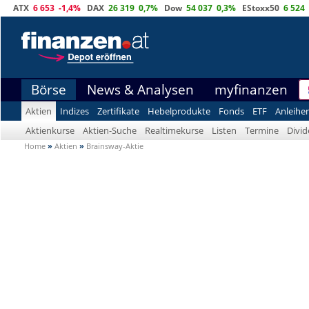
ATX
6 653
-1,4%
DAX
26 319
0,7%
Dow
54 037
0,3%
EStoxx50
6 524
Börse
News & Analysen
myfinanzen
Aktien
Indizes
Zertifikate
Hebelprodukte
Fonds
ETF
Anleihe
Aktienkurse
Aktien-Suche
Realtimekurse
Listen
Termine
Divi
Home
»
Aktien
»
Brainsway-Aktie