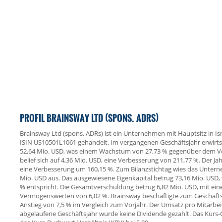
PROFIL BRAINSWAY LTD (SPONS. ADRS)
Brainsway Ltd (spons. ADRs) ist ein Unternehmen mit Hauptsitz in Isr
ISIN US10501L1061 gehandelt. Im vergangenen Geschäftsjahr erwirt
52,64 Mio. USD, was einem Wachstum von 27,73 % gegenüber dem Vor
belief sich auf 4,36 Mio. USD, eine Verbesserung von 211,77 %. Der J
eine Verbesserung um 160,15 %. Zum Bilanzstichtag wies das Unter
Mio. USD aus. Das ausgewiesene Eigenkapital betrug 73,16 Mio. USD,
% entspricht. Die Gesamtverschuldung betrug 6,82 Mio. USD, mit ein
Vermögenswerten von 6,02 %. Brainsway beschäftigte zum Geschäftsj
Anstieg von 7,5 % im Vergleich zum Vorjahr. Der Umsatz pro Mitarbeit
abgelaufene Geschäftsjahr wurde keine Dividende gezahlt. Das Kurs-Ge