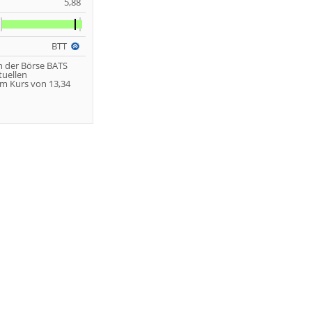
5,88
BTT
n der Börse BATS
tuellen
m Kurs von 13,34