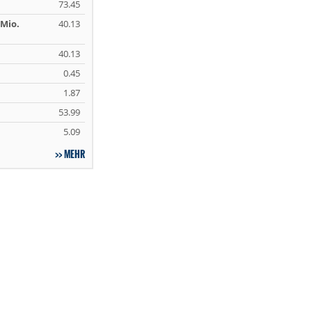
73.45
Mio.
40.13
40.13
0.45
1.87
53.99
5.09
MEHR