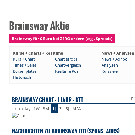
Brainsway Aktie
Brainsway für 0 Euro bei ZERO ordern (zzgl. Spreads)
Kurse + Charts + Realtime
News + Analysen
Kurs + Chart
Chart (groß)
News + Adhoc
Times + Sales
Chartvergleich
Analysen
Börsenplätze
Realtime Push
Kursziele
Historisch
BRAINSWAY CHART - 1 JAHR - BTT
Bö
Intraday
1W
3M
1J
3J
5J
MAX
NACHRICHTEN ZU BRAINSWAY LTD (SPONS. ADRS)