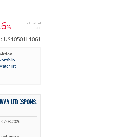
26
21:59:59
%
BTT
N: US10501L1061
Aktion
Portfolio
Watchlist
WAY LTD (SPONS.
07.08.2026