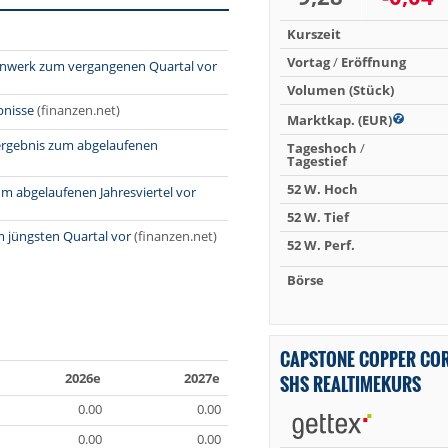
Kurszeit
Vortag
/
Eröffnung
lenwerk zum vergangenen Quartal vor
Volumen (Stück)
bnisse
(finanzen.net)
Marktkap. (EUR)
sergebnis zum abgelaufenen
Tageshoch
/
Tagestief
52 W. Hoch
um abgelaufenen Jahresviertel vor
52 W. Tief
 jüngsten Quartal vor
(finanzen.net)
52 W. Perf.
Börse
CAPSTONE COPPER COR
2026e
2027e
SHS REALTIMEKURS
0.00
0.00
0.00
0.00