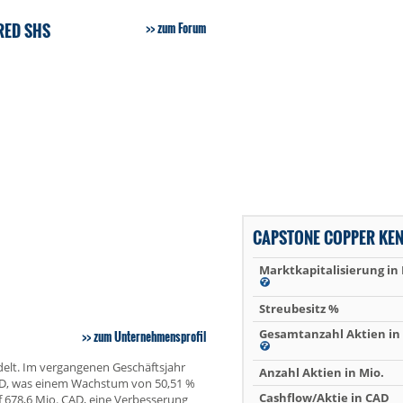
RED SHS
zum Forum
CAPSTONE COPPER KE
Marktkapitalisierung in
Streubesitz %
Gesamtanzahl Aktien in 
zum Unternehmensprofil
elt. Im vergangenen Geschäftsjahr
Anzahl Aktien in Mio.
CAD, was einem Wachstum von 50,51 %
Cashflow/Aktie in CAD
f 678,6 Mio. CAD, eine Verbesserung