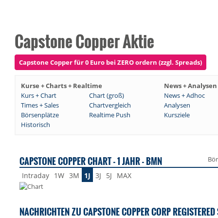
Capstone Copper Aktie
Capstone Copper für 0 Euro bei ZERO ordern (zzgl. Spreads)
Kurse + Charts + Realtime
News + Analysen
Kurs + Chart
Chart (groß)
News + Adhoc
Times + Sales
Chartvergleich
Analysen
Börsenplätze
Realtime Push
Kursziele
Historisch
CAPSTONE COPPER CHART - 1 JAHR - BMN
Bör
Intraday
1W
3M
1J
3J
5J
MAX
NACHRICHTEN ZU CAPSTONE COPPER CORP REGISTERED