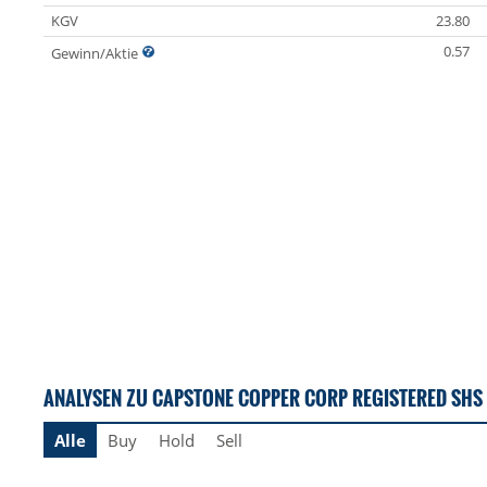
KGV
23.80
0.57
Gewinn/Aktie
ANALYSEN ZU CAPSTONE COPPER CORP REGISTERED SHS
Alle
Buy
Hold
Sell