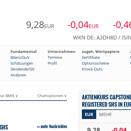
9,28
-0,04
-0,4
EUR
EUR
WKN DE: A3DH8D / ISI
Fundamental
Unternehmen
zugeh. Wertpapiere
Bilanz/GuV
Termine
Zertifikate
Schätzungen
Profil
Optionsscheine
Dividende/GV
Knock-Outs
Analysen
se: BMN ∨
Chartoptionen ∨
AKTIENKURS CAPSTON
REGISTERED SHS IN EU
EUR
MEHR
 SHS
mehr Nachrichten
9,28
-0,04