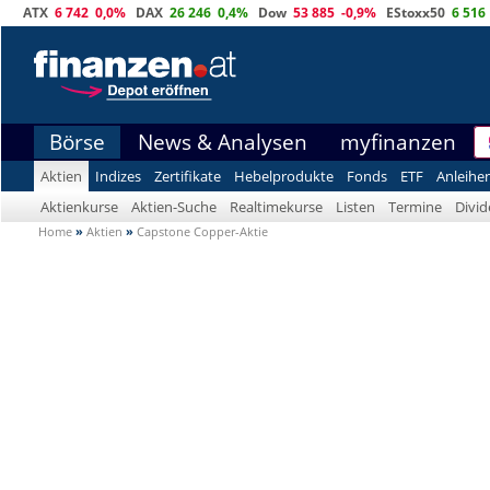
ATX
6 742
0,0%
DAX
26 246
0,4%
Dow
53 885
-0,9%
EStoxx50
6 516
Börse
News & Analysen
myfinanzen
Aktien
Indizes
Zertifikate
Hebelprodukte
Fonds
ETF
Anleihe
Aktienkurse
Aktien-Suche
Realtimekurse
Listen
Termine
Divi
Home
»
Aktien
»
Capstone Copper-Aktie