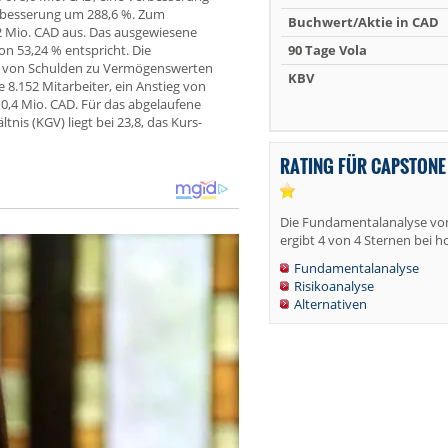
erbesserung um 288,6 %. Zum
Buchwert/Aktie in CAD
2 Mio. CAD aus. Das ausgewiesene
on 53,24 % entspricht. Die
90 Tage Vola
is von Schulden zu Vermögenswerten
KBV
8.152 Mitarbeiter, ein Anstieg von
 0,4 Mio. CAD. Für das abgelaufene
nis (KGV) liegt bei 23,8, das Kurs-
RATING FÜR CAPSTONE
Die Fundamentalanalyse vo
ergibt 4 von 4 Sternen bei h
Fundamentalanalyse
Risikoanalyse
Alternativen