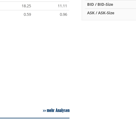
BID / BID-Size
18.25
11.11
ASK / ASK-Size
0.59
0.96
mehr Analysen