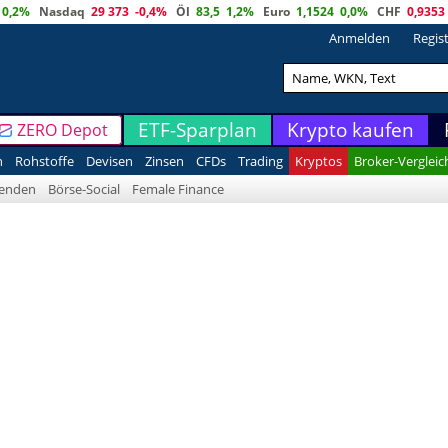
0,2%
Nasdaq
29 373
-0,4%
Öl
83,5
1,2%
Euro
1,1524
0,0%
CHF
0,9353
Anmelden
Regis
ETF-Sparplan
Krypto kaufen
ZERO Depot
n
Rohstoffe
Devisen
Zinsen
CFDs
Trading
Kryptos
Broker-Vergleic
denden
Börse-Social
Female Finance