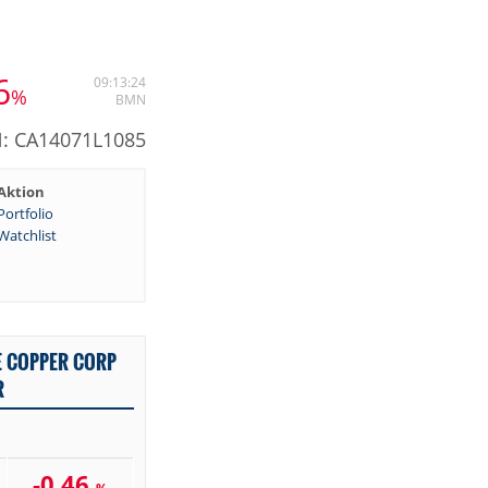
6
09:13:24
%
BMN
N: CA14071L1085
Aktion
Portfolio
Watchlist
E COPPER CORP
R
-0,46