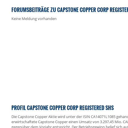
FORUMSBEITRÄGE ZU CAPSTONE COPPER CORP REGISTE
Keine Meldung vorhanden
PROFIL CAPSTONE COPPER CORP REGISTERED SHS
Die Capstone Copper Aktie wird unter der ISIN CA14071L1085 gehand
erwirtschaftete Capstone Copper einen Umsatz von 3.297,45 Mio. 
gegenüber dem Vorjahr entspricht. Der Betriebsgewinn belief sich au