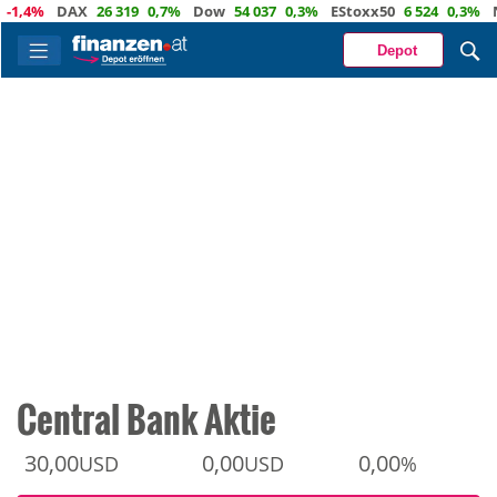
4%
DAX
26 319
0,7%
Dow
54 037
0,3%
EStoxx50
6 524
0,3%
Nasd
Depot
Central Bank Aktie
30,00
0,00
0,00
USD
USD
%