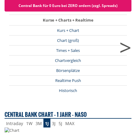
Central Bank für 0 Euro bei ZERO ordern (zzgl. Spreads)
Kurse + Charts + Realtime
Kurs + Chart
>
Chart (groß)
Times + Sales
Chartvergleich
Börsenplätze
Realtime Push
Historisch
CENTRAL BANK CHART - 1 JAHR - NASO
Intraday
1W
3M
1J
3J
5J
MAX