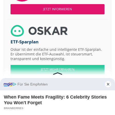
JETZT INFORMIEREN
ETF-Sparplan
Oskar ist der einfache und intelligente ETF-Sparplan.
Er übernimmt die ETF-Auswahl, ist steuersmart,
transparent und kostengünstig.
JETZT MEHR ERFAHREN
Für Sie Empfohlen
When Fame Meets Fragility: 6 Celebrity Stories
Aktien ATX
DAX
EuroStoxx 50
Dow Jones
NASDAQ 100
Nikkei 225
You Won't Forget
S&P 500
BRAINBERRIES
Weitere Aktien: