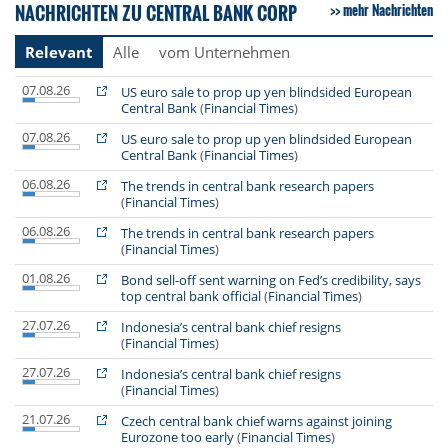
NACHRICHTEN ZU CENTRAL BANK CORP
mehr Nachrichten
Relevant
Alle
vom Unternehmen
07.08.26
US euro sale to prop up yen blindsided European
Central Bank
(
Financial Times
)
07.08.26
US euro sale to prop up yen blindsided European
Central Bank
(
Financial Times
)
06.08.26
The trends in central bank research papers
(
Financial Times
)
06.08.26
The trends in central bank research papers
(
Financial Times
)
01.08.26
Bond sell-off sent warning on Fed’s credibility, says
top central bank official
(
Financial Times
)
27.07.26
Indonesia’s central bank chief resigns
(
Financial Times
)
27.07.26
Indonesia’s central bank chief resigns
(
Financial Times
)
21.07.26
Czech central bank chief warns against joining
Eurozone too early
(
Financial Times
)