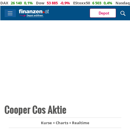
X
26 140
0,1%
Dow
53 885
-0,9%
EStoxx50
6 503
0,4%
Nasdaq
29 
Depot
Cooper Cos Aktie
Kurse + Charts + Realtime