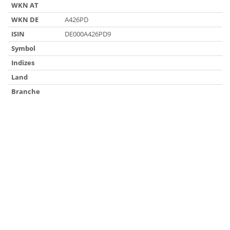
WKN AT
WKN DE
A426PD
ISIN
DE000A426PD9
Symbol
Indizes
Land
Branche