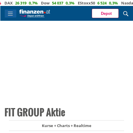
AX
26 319
0,7%
Dow
54 037
0,3%
EStoxx50
6 524
0,3%
Nasdaq
2
Depot
FIT GROUP Aktie
Kurse + Charts + Realtime