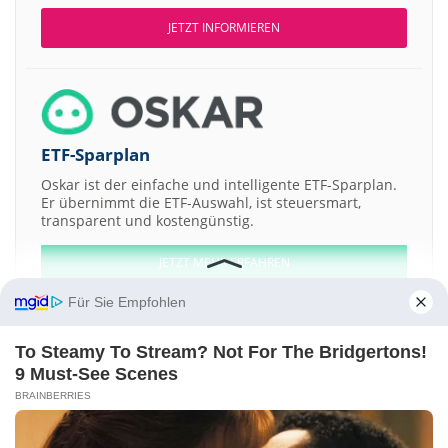
JETZT INFORMIEREN
ETF-Sparplan
Oskar ist der einfache und intelligente ETF-Sparplan.
Er übernimmt die ETF-Auswahl, ist steuersmart,
transparent und kostengünstig.
JETZT MEHR ERFAHREN
Für Sie Empfohlen
To Steamy To Stream? Not For The Bridgertons!
9 Must-See Scenes
Aktien ATX
DAX
EuroStoxx 50
Dow Jones
NASDAQ 100
Nikkei 225
BRAINBERRIES
S&P 500
Weitere Aktien: