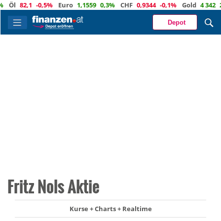
l
82,1
-0,5%
Euro
1,1559
0,3%
CHF
0,9344
-0,1%
Gold
4 342
2,4
Depot
Fritz Nols Aktie
Kurse + Charts + Realtime