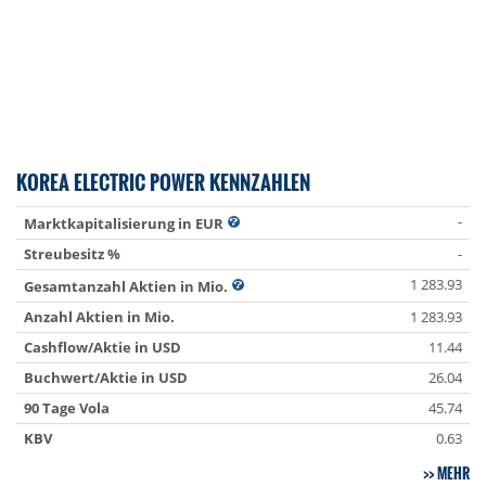
KOREA ELECTRIC POWER KENNZAHLEN
-
Marktkapitalisierung in EUR
Streubesitz %
-
1 283.93
Gesamtanzahl Aktien in Mio.
Anzahl Aktien in Mio.
1 283.93
Cashflow/Aktie in USD
11.44
Buchwert/Aktie in USD
26.04
90 Tage Vola
45.74
KBV
0.63
MEHR