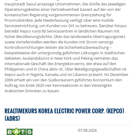
Hauptstadt Seoul ansässige Unternehmen. Die Größe des jeweiligen
Operationsgebietes einer Vertriebseinheit basiert auf der von der
koreanischen Regierung vorgenommenen Grenzziehung für
Provinzdistrikte. Jede Niederlassung verfügt über eine mobile
Serviceeinrichtung, um Kunden vor Ort zu betreuen. Darüber hinaus
betreibt Kepco rund 60 Servicezentren in ländlichen Räumen mit
hoher Bevölkerungsdichte. Über das landesweite Übertragungsnetz
sowie Verteilerstellen werden die Kunden mit Strom versorgt.
Kontrollvorrichtungen leisten die Sicherheitsüberwachung –
beispielsweise der untergründig geführten Leitungen in städtischen
Gebieten. Auslandsbüros in New York und Peking vertreten das
internationale Geschäft des Energiekonzerns, der etwa auf den
Philippinen und in China aktiv ist. Über Beteiligungsgesellschaften ist
Kepco auch in Nigeria, Kanada und im Libanon präsent. Im Dezember
2009 erhielt ein von den Südkoreanern geführtes Konsortium den
Auftrag, bis Ende 2020 vier Kernreaktoren in den Vereinigten
Arabischen Emiraten zu bauen.
REALTIMEKURS KOREA ELECTRIC POWER CORP. (KEPCO)
(ADRS)
07.08.2026