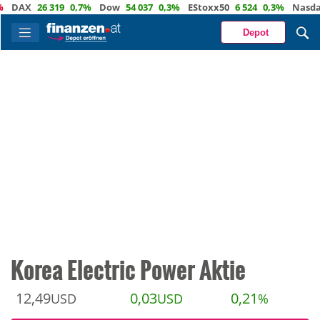
X
26 319
0,7%
Dow
54 037
0,3%
EStoxx50
6 524
0,3%
Nasdaq
29 
Depot
Korea Electric Power Aktie
12,49
0,03
0,21
USD
USD
%