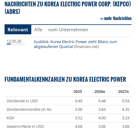
NACHRICHTEN ZU KOREA ELECTRIC POWER CORP. (KEPCO)
(ADRS)
mehr Nachrichten
Relevant
Alle
vom Unternehmen
12.05.26
Ausblick: Korea Electric Power zieht Bilanz zum
abgelaufenen Quartal
(finanzen.net)
FUNDAMENTALKENNZAHLEN ZU KOREA ELECTRIC POWER
2025
2026e
2027e
Dividende in USD
0.49
0.48
0.54
Dividendenrendite (in %)
3.00
3.83
4.35
KGV
3.52
4.09
3.23
Gewinn/Aktie in USD
4.68
3.06
3.88