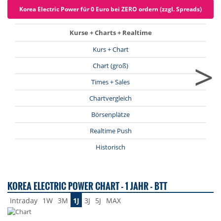
Korea Electric Power für 0 Euro bei ZERO ordern (zzgl. Spreads)
Kurse + Charts + Realtime
Kurs + Chart
>
Chart (groß)
Times + Sales
Chartvergleich
Börsenplätze
Realtime Push
Historisch
KOREA ELECTRIC POWER CHART - 1 JAHR - BTT
Intraday
1W
3M
1J
3J
5J
MAX