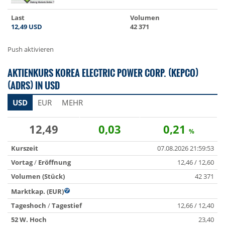
Last
Volumen
12,49
USD
42 371
Push aktivieren
AKTIENKURS KOREA ELECTRIC POWER CORP. (KEPCO)
(ADRS) IN USD
USD
EUR
MEHR
12,49
0,03
0,21
%
Kurszeit
07.08.2026 21:59:53
Vortag
/
Eröffnung
12,46 / 12,60
Volumen (Stück)
42 371
Marktkap. (EUR)
Tageshoch
/
Tagestief
12,66 / 12,40
52 W. Hoch
23,40