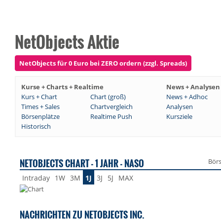
NetObjects Aktie
NetObjects für 0 Euro bei ZERO ordern (zzgl. Spreads)
Kurse + Charts + Realtime
News + Analysen
Kurs + Chart
Chart (groß)
News + Adhoc
Times + Sales
Chartvergleich
Analysen
Börsenplätze
Realtime Push
Kursziele
Historisch
NETOBJECTS CHART - 1 JAHR - NASO
Bör
Intraday
1W
3M
1J
3J
5J
MAX
NACHRICHTEN ZU NETOBJECTS INC.