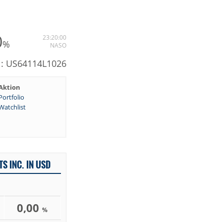
0
23:20:00
%
NASO
N: US64114L1026
Aktion
Portfolio
Watchlist
S INC. IN USD
0,00
%