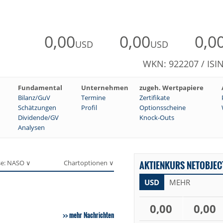
0,00
0,00
0,0
USD
USD
WKN: 922207 / ISI
Fundamental
Unternehmen
zugeh. Wertpapiere
Bilanz/GuV
Termine
Zertifikate
Schätzungen
Profil
Optionsscheine
Dividende/GV
Knock-Outs
Analysen
se: NASO ∨
Chartoptionen ∨
AKTIENKURS NETOBJECT
USD
MEHR
0,00
0,00
mehr Nachrichten