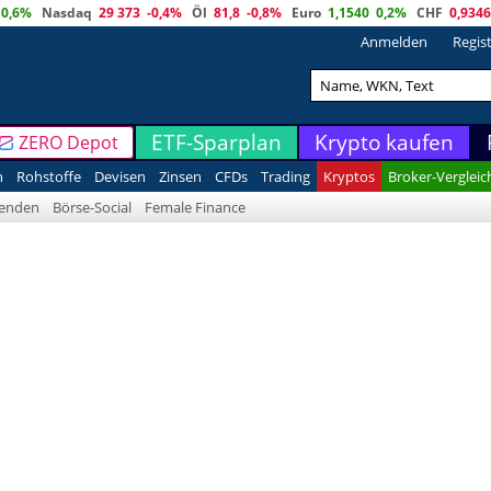
0,6%
Nasdaq
29 373
-0,4%
Öl
81,8
-0,8%
Euro
1,1540
0,2%
CHF
0,9346
Anmelden
Regis
ETF-Sparplan
Krypto kaufen
ZERO Depot
n
Rohstoffe
Devisen
Zinsen
CFDs
Trading
Kryptos
Broker-Vergleic
denden
Börse-Social
Female Finance