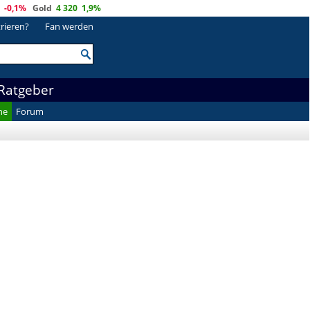
-0,1%
Gold
4 320
1,9%
trieren?
Fan werden
Ratgeber
he
Forum