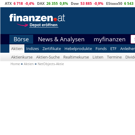
ATX
6 718
-0,4%
DAX
26 355
0,8%
Dow
53 885
-0,9%
EStoxx50
6 543
Börse
News & Analysen
myfinanzen
Aktien
Indizes
Zertifikate
Hebelprodukte
Fonds
ETF
Anleihe
Aktienkurse
Aktien-Suche
Realtimekurse
Listen
Termine
Divi
Home
»
Aktien
»
NetObjects-Aktie