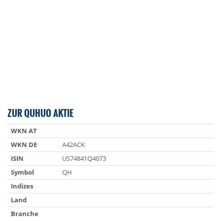
ZUR QUHUO AKTIE
WKN AT
WKN DE
A42ACK
ISIN
US74841Q4073
Symbol
QH
Indizes
Land
Branche