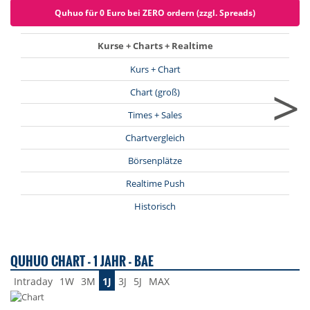
Quhuo für 0 Euro bei ZERO ordern (zzgl. Spreads)
Kurse + Charts + Realtime
Kurs + Chart
>
Chart (groß)
Times + Sales
Chartvergleich
Börsenplätze
Realtime Push
Historisch
QUHUO CHART - 1 JAHR - BAE
Intraday
1W
3M
1J
3J
5J
MAX