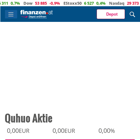
0,7%
Dow
53 885
-0,9%
EStoxx50
6 527
0,4%
Nasdaq
29 373
-0,
Depot
Quhuo Aktie
0,00
0,00
0,00
EUR
EUR
%