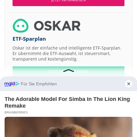
ETF-Sparplan
Oskar ist der einfache und intelligente ETF-Sparplan.
Er übernimmt die ETF-Auswahl, ist steuersmart,
transparent und kostengünstig.
JETZT MEHR ERFAHREN
Für Sie Empfohlen
The Adorable Model For Simba In The Lion King
Remake
Aktien ATX
DAX
EuroStoxx 50
Dow Jones
NASDAQ 100
Nikkei 225
BRAINBERRIES
S&P 500
Weitere Aktien:
Billabong International
ePlus
Hotels.com
RWE
U.S. Wireless