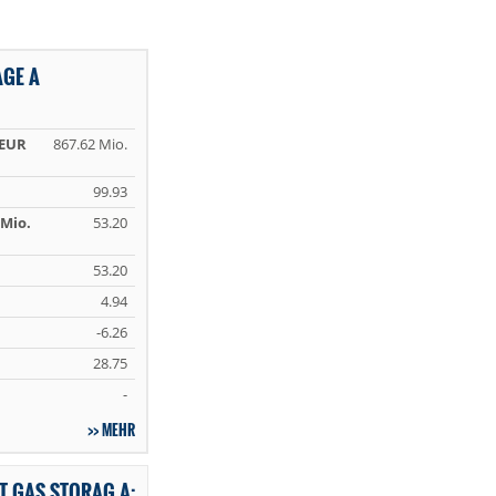
AGE A
 EUR
867.62 Mio.
99.93
Mio.
53.20
53.20
4.94
-6.26
28.75
-
MEHR
T GAS STORAG A: