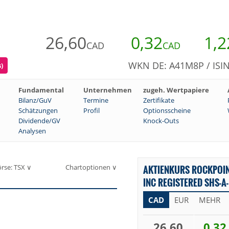
26,60
0,32
1,2
CAD
CAD
WKN DE: A41M8P / ISI
)
Fundamental
Unternehmen
zugeh. Wertpapiere
Bilanz/GuV
Termine
Zertifikate
Schätzungen
Profil
Optionsscheine
Dividende/GV
Knock-Outs
Analysen
rse: TSX ∨
Chartoptionen ∨
AKTIENKURS ROCKPOI
INC REGISTERED SHS-A-
CAD
EUR
MEHR
26,60
0,32