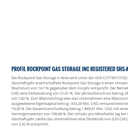
PROFIL ROCKPOINT GAS STORAGE INC REGISTERED SHS-A
Die Rockpoint Gas Storage A Aktie wird unter der ISIN CA773915103
Geschäftsjahr erwirtschaftete Rockpoint Gas Storage A einen Umsat
Wachstum von 14,7 % gegenüber dem Vorjahr entspricht. Der Betriebs
CAD, eine Verbesserung von 21,61 %. Der Jahresüberschuss betrug 28
um 1,82 %. Zum Bilanzstichtag wies das Unternehmen eine Bilanzsu
ausgewiesene Eigenkapital betrug -333,26 Mio. CAD, entsprechend ei
19,26 %. Die Gesamtverschuldung betrug 1.845,61 Mio. CAD, mit eine
Vermögenswerten von 106,68 %. Der Umsatz pro Mitarbeiter lag bei 4
Geschäftsjahr zahlte das Unternehmen eine Dividende von 0,93 CAD j
von 3,32 % entspricht.