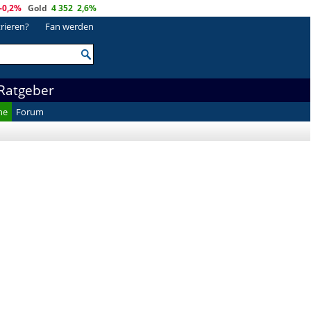
-0,2%
Gold
4 352
2,6%
trieren?
Fan werden
Ratgeber
he
Forum