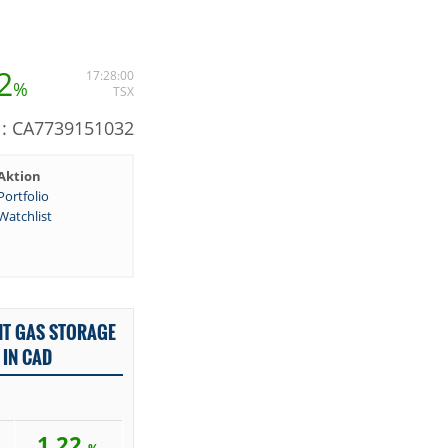
2
17:28:00
%
TSX
N: CA7739151032
Aktion
Portfolio
Watchlist
NT GAS STORAGE
 IN CAD
1,22