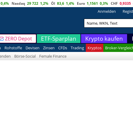
0,4%
Nasdaq
29 722
1,2%
Öl
83,6
1,4%
Euro
1,1561
0,3%
CHF
0,9335
Anmelden
Regis
ETF-Sparplan
Krypto kaufen
ZERO Depot
n
Rohstoffe
Devisen
Zinsen
CFDs
Trading
Kryptos
Broker-Vergleic
denden
Börse-Social
Female Finance