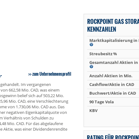
ROCKPOINT GAS STOR
KENNZAHLEN
Marktkapitalisierung in
Streubesitz %
Gesamtanzahl Aktien in 
-
zum Unternehmensprofil
Anzahl Aktien in Mio.
2 gehandelt. Im vergangenen
Cashflow/Aktie in CAD
z von 662,58 Mio. CAD, was einem
Buchwert/Aktie in CAD
gewinn belief sich auf 503,22 Mio.
5,96 Mio. CAD, eine Verschlechterung
90 Tage Vola
mme von 1.730,06 Mio. CAD aus. Das
KBV
ner negativen Eigenkapitalquote von
m Verhältnis von Schulden zu
,48 Mio. CAD. Für das abgelaufene
e Aktie, was einer Dividendenrendite
RATING FÜR ROCKPOIN