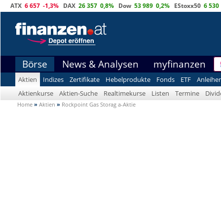
ATX
6 657
-1,3%
DAX
26 357
0,8%
Dow
53 989
0,2%
EStoxx50
6 530
Börse
News & Analysen
myfinanzen
Aktien
Indizes
Zertifikate
Hebelprodukte
Fonds
ETF
Anleihe
Aktienkurse
Aktien-Suche
Realtimekurse
Listen
Termine
Divi
Home
»
Aktien
»
Rockpoint Gas Storag a-Aktie