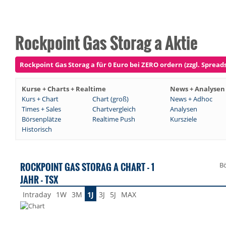
Rockpoint Gas Storag a Aktie
Rockpoint Gas Storag a für 0 Euro bei ZERO ordern (zzgl. Spreads
Kurse + Charts + Realtime
News + Analysen
Kurs + Chart
Chart (groß)
News + Adhoc
Times + Sales
Chartvergleich
Analysen
Börsenplätze
Realtime Push
Kursziele
Historisch
ROCKPOINT GAS STORAG A CHART - 1
Bö
JAHR - TSX
Intraday
1W
3M
1J
3J
5J
MAX