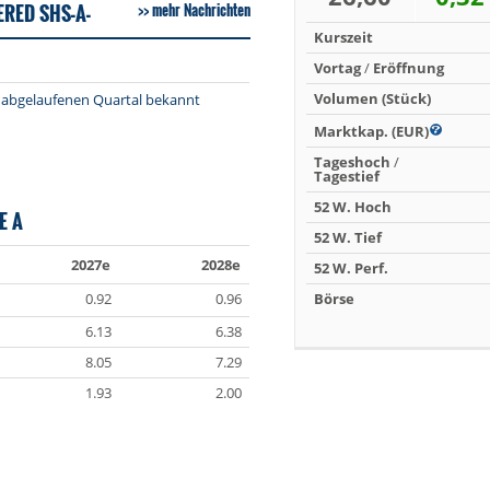
RED SHS-A-
mehr Nachrichten
Kurszeit
Vortag
/
Eröffnung
Volumen (Stück)
m abgelaufenen Quartal bekannt
Marktkap. (EUR)
Tageshoch
/
Tagestief
52 W. Hoch
E A
52 W. Tief
2027e
2028e
52 W. Perf.
0.92
0.96
Börse
6.13
6.38
8.05
7.29
1.93
2.00