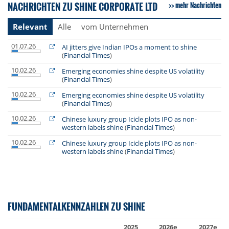
NACHRICHTEN ZU SHINE CORPORATE LTD
mehr Nachrichten
Relevant
Alle
vom Unternehmen
01.07.26
AI jitters give Indian IPOs a moment to shine
(
Financial Times
)
10.02.26
Emerging economies shine despite US volatility
(
Financial Times
)
10.02.26
Emerging economies shine despite US volatility
(
Financial Times
)
10.02.26
Chinese luxury group Icicle plots IPO as non-
western labels shine
(
Financial Times
)
10.02.26
Chinese luxury group Icicle plots IPO as non-
western labels shine
(
Financial Times
)
FUNDAMENTALKENNZAHLEN ZU SHINE
2025
2026e
2027e