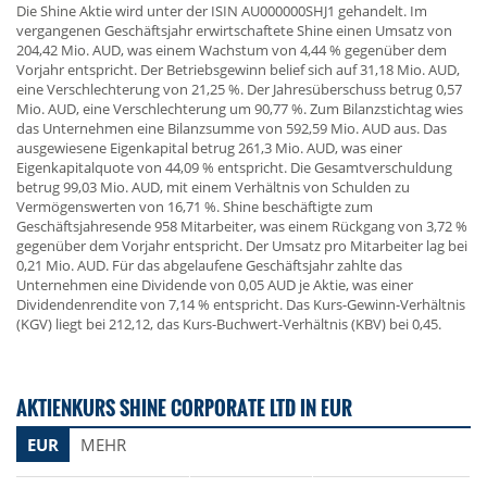
Die Shine Aktie wird unter der ISIN AU000000SHJ1 gehandelt. Im
vergangenen Geschäftsjahr erwirtschaftete Shine einen Umsatz von
204,42 Mio. AUD, was einem Wachstum von 4,44 % gegenüber dem
Vorjahr entspricht. Der Betriebsgewinn belief sich auf 31,18 Mio. AUD,
eine Verschlechterung von 21,25 %. Der Jahresüberschuss betrug 0,57
Mio. AUD, eine Verschlechterung um 90,77 %. Zum Bilanzstichtag wies
das Unternehmen eine Bilanzsumme von 592,59 Mio. AUD aus. Das
ausgewiesene Eigenkapital betrug 261,3 Mio. AUD, was einer
Eigenkapitalquote von 44,09 % entspricht. Die Gesamtverschuldung
betrug 99,03 Mio. AUD, mit einem Verhältnis von Schulden zu
Vermögenswerten von 16,71 %. Shine beschäftigte zum
Geschäftsjahresende 958 Mitarbeiter, was einem Rückgang von 3,72 %
gegenüber dem Vorjahr entspricht. Der Umsatz pro Mitarbeiter lag bei
0,21 Mio. AUD. Für das abgelaufene Geschäftsjahr zahlte das
Unternehmen eine Dividende von 0,05 AUD je Aktie, was einer
Dividendenrendite von 7,14 % entspricht. Das Kurs-Gewinn-Verhältnis
(KGV) liegt bei 212,12, das Kurs-Buchwert-Verhältnis (KBV) bei 0,45.
AKTIENKURS SHINE CORPORATE LTD IN EUR
EUR
MEHR