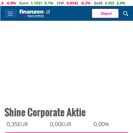
,8%
Euro
1,1531
0,1%
CHF
0,9342
-0,2%
Gold
4 323
2,0%
Depot
Shine Corporate Aktie
0,35
0,00
0,00
EUR
EUR
%