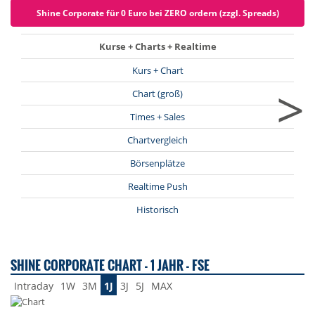
Shine Corporate für 0 Euro bei ZERO ordern (zzgl. Spreads)
Kurse + Charts + Realtime
Kurs + Chart
>
Chart (groß)
Times + Sales
Chartvergleich
Börsenplätze
Realtime Push
Historisch
SHINE CORPORATE CHART - 1 JAHR - FSE
Intraday
1W
3M
1J
3J
5J
MAX