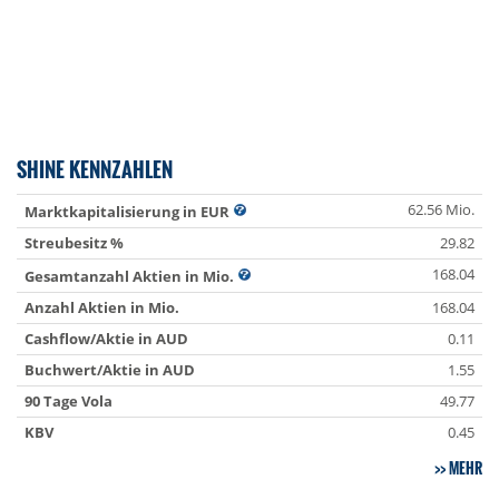
SHINE KENNZAHLEN
62.56 Mio.
Marktkapitalisierung in EUR
Streubesitz %
29.82
168.04
Gesamtanzahl Aktien in Mio.
Anzahl Aktien in Mio.
168.04
Cashflow/Aktie in AUD
0.11
Buchwert/Aktie in AUD
1.55
90 Tage Vola
49.77
KBV
0.45
MEHR