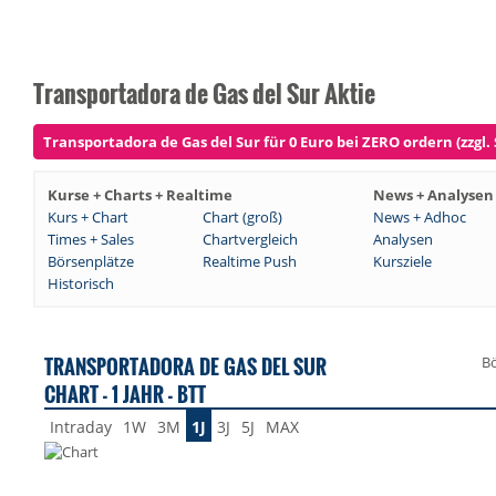
Transportadora de Gas del Sur Aktie
Transportadora de Gas del Sur für 0 Euro bei ZERO ordern (zzgl.
Kurse + Charts + Realtime
News + Analysen
Kurs + Chart
Chart (groß)
News + Adhoc
Times + Sales
Chartvergleich
Analysen
Börsenplätze
Realtime Push
Kursziele
Historisch
TRANSPORTADORA DE GAS DEL SUR
Bö
CHART - 1 JAHR - BTT
Intraday
1W
3M
1J
3J
5J
MAX