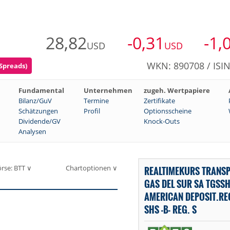
28,82
-0,31
-1,
USD
USD
WKN: 890708 / ISI
 Spreads)
Fundamental
Unternehmen
zugeh. Wertpapiere
Bilanz/GuV
Termine
Zertifikate
Schätzungen
Profil
Optionsscheine
Dividende/GV
Knock-Outs
Analysen
rse: BTT ∨
Chartoptionen ∨
REALTIMEKURS TRANS
GAS DEL SUR SA TGSS
AMERICAN DEPOSIT.RE
SHS -B- REG. S