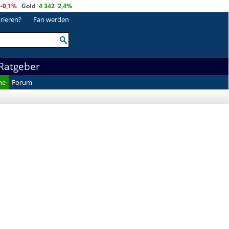
-0,1%
Gold
4 342
2,4%
trieren?
Fan werden
Ratgeber
he
Forum