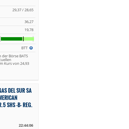
29,37 / 28,65
36,27
19,78
BTT
n der Börse BATS
tuellen
m Kurs von 24,93
AS DEL SUR SA
MERICAN
.5 SHS -B- REG.
22:44:06