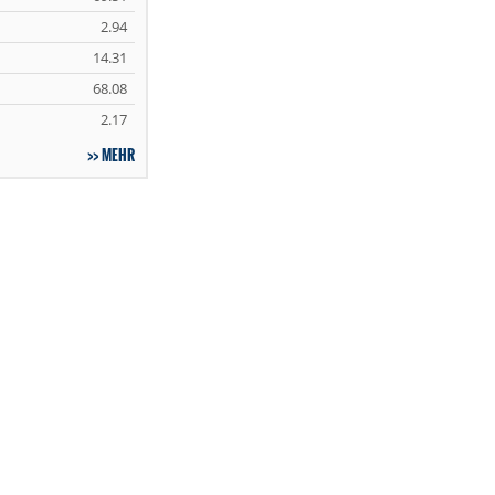
2.94
14.31
68.08
2.17
MEHR