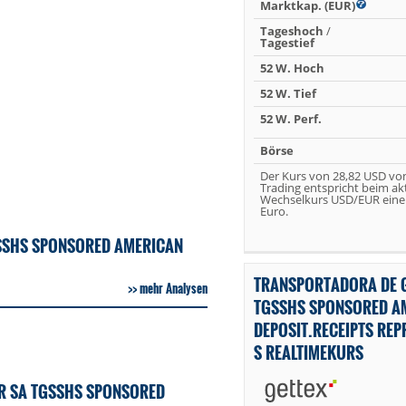
Marktkap. (EUR)
Tageshoch
/
Tagestief
52 W. Hoch
52 W. Tief
52 W. Perf.
Börse
Der Kurs von 28,82 USD vo
Trading entspricht beim ak
Wechselkurs USD/EUR eine
Euro.
GSSHS SPONSORED AMERICAN
TRANSPORTADORA DE G
mehr Analysen
TGSSHS SPONSORED A
DEPOSIT.RECEIPTS REPR
S REALTIMEKURS
R SA TGSSHS SPONSORED