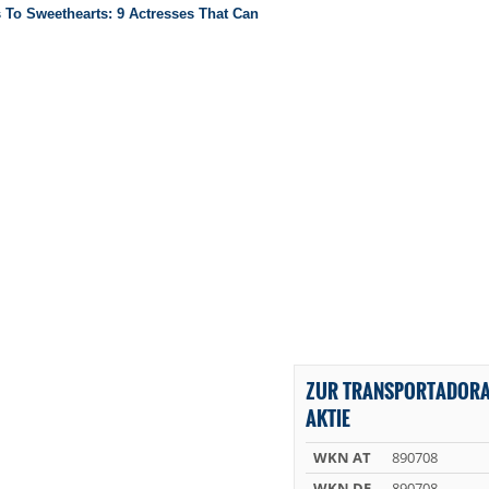
ZUR TRANSPORTADORA 
AKTIE
WKN AT
890708
WKN DE
890708