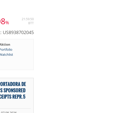
08
21:59:50
%
BTT
N: US8938702045
Aktion
Portfolio
Watchlist
PORTADORA DE
HS SPONSORED
CEIPTS REPR.5
07.08.2026