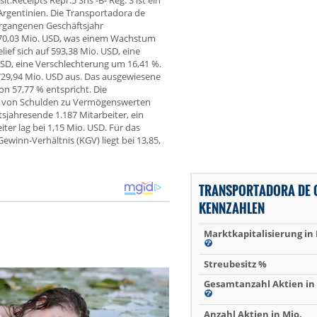
Receipts Repr.5 Shs -B- Reg. S ist ein
Argentinien. Die Transportadora de
ergangenen Geschäftsjahr
.370,03 Mio. USD, was einem Wachstum
ef sich auf 593,38 Mio. USD, eine
SD, eine Verschlechterung um 16,41 %.
29,94 Mio. USD aus. Das ausgewiesene
on 57,77 % entspricht. Die
is von Schulden zu Vermögenswerten
sjahresende 1.187 Mitarbeiter, ein
ter lag bei 1,15 Mio. USD. Für das
winn-Verhältnis (KGV) liegt bei 13,85,
TRANSPORTADORA DE G
KENNZAHLEN
Marktkapitalisierung in
Streubesitz %
Gesamtanzahl Aktien in 
Anzahl Aktien in Mio.