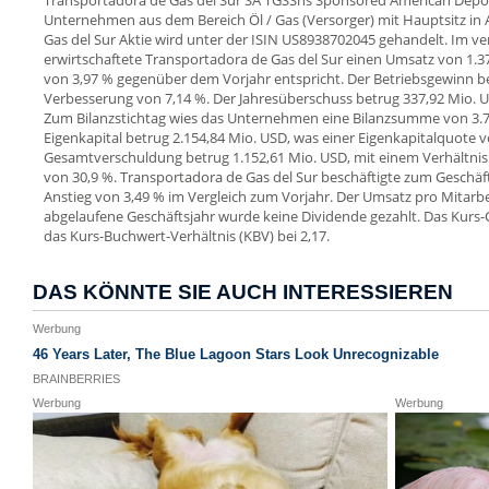
Transportadora de Gas del Sur SA TGSShs Sponsored American Deposit.
Unternehmen aus dem Bereich Öl / Gas (Versorger) mit Hauptsitz in 
Gas del Sur Aktie wird unter der ISIN US8938702045 gehandelt. Im v
erwirtschaftete Transportadora de Gas del Sur einen Umsatz von 1
von 3,97 % gegenüber dem Vorjahr entspricht. Der Betriebsgewinn beli
Verbesserung von 7,14 %. Der Jahresüberschuss betrug 337,92 Mio. U
Zum Bilanzstichtag wies das Unternehmen eine Bilanzsumme von 3.7
Eigenkapital betrug 2.154,84 Mio. USD, was einer Eigenkapitalquote v
Gesamtverschuldung betrug 1.152,61 Mio. USD, mit einem Verhältn
von 30,9 %. Transportadora de Gas del Sur beschäftigte zum Geschäft
Anstieg von 3,49 % im Vergleich zum Vorjahr. Der Umsatz pro Mitarbei
abgelaufene Geschäftsjahr wurde keine Dividende gezahlt. Das Kurs-Ge
das Kurs-Buchwert-Verhältnis (KBV) bei 2,17.