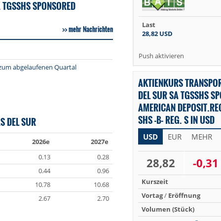
A TGSSHS SPONSORED
Last
mehr Nachrichten
28,82
USD
Push aktivieren
z zum abgelaufenen Quartal
AKTIENKURS TRANSPO
DEL SUR SA TGSSHS S
AMERICAN DEPOSIT.REC
SHS -B- REG. S IN USD
S DEL SUR
USD
EUR
MEHR
2026e
2027e
0.13
0.28
28,82
-0,31
0.44
0.96
Kurszeit
10.78
10.68
Vortag
/
Eröffnung
2.67
2.70
Volumen (Stück)