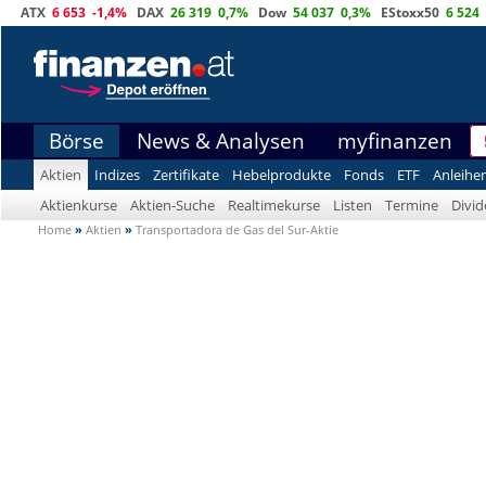
ATX
6 653
-1,4%
DAX
26 319
0,7%
Dow
54 037
0,3%
EStoxx50
6 524
Börse
News & Analysen
myfinanzen
Aktien
Indizes
Zertifikate
Hebelprodukte
Fonds
ETF
Anleihe
Aktienkurse
Aktien-Suche
Realtimekurse
Listen
Termine
Divi
Home
»
Aktien
»
Transportadora de Gas del Sur-Aktie