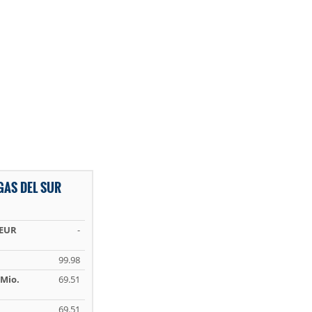
AS DEL SUR
 EUR
-
99.98
Mio.
69.51
69.51