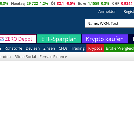
0,3%
Nasdaq
29 722
1,2%
Öl
82,1
-0,5%
Euro
1,1559
0,3%
CHF
0,9344
Anmelden
Regis
ETF-Sparplan
Krypto kaufen
ZERO Depot
n
Rohstoffe
Devisen
Zinsen
CFDs
Trading
Kryptos
Broker-Vergleic
denden
Börse-Social
Female Finance