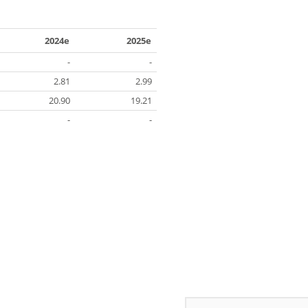
2024e
2025e
-
-
2.81
2.99
20.90
19.21
-
-