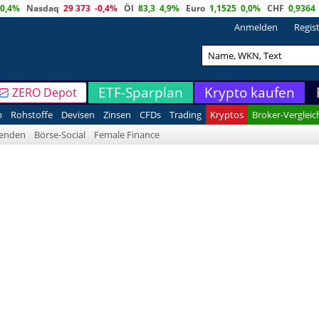
0,4%
Nasdaq
29 373
-0,4%
Öl
83,3
4,9%
Euro
1,1525
0,0%
CHF
0,9364
Anmelden
Regis
ETF-Sparplan
Krypto kaufen
ZERO Depot
n
Rohstoffe
Devisen
Zinsen
CFDs
Trading
Kryptos
Broker-Vergleic
denden
Börse-Social
Female Finance