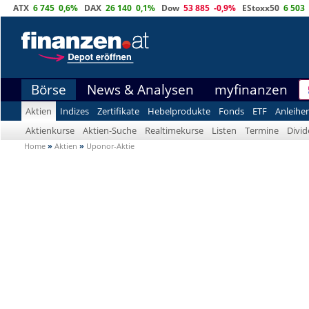
ATX
6 745
0,6%
DAX
26 140
0,1%
Dow
53 885
-0,9%
EStoxx50
6 503
Börse
News & Analysen
myfinanzen
Aktien
Indizes
Zertifikate
Hebelprodukte
Fonds
ETF
Anleihe
Aktienkurse
Aktien-Suche
Realtimekurse
Listen
Termine
Divi
Home
»
Aktien
»
Uponor-Aktie