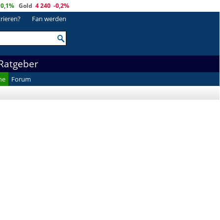
0,1%
Gold
4 240
-0,2%
trieren?
Fan werden
Ratgeber
he
Forum