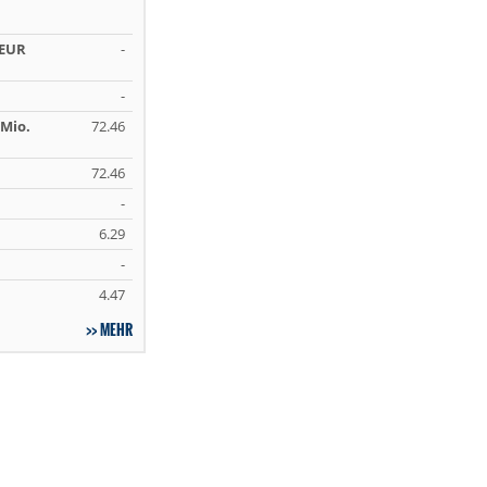
 EUR
-
-
Mio.
72.46
72.46
-
6.29
-
4.47
MEHR