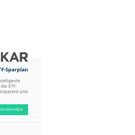
TF-Sparplan
ntelligente
die ETF-
ransparent und
HR ERFAHREN