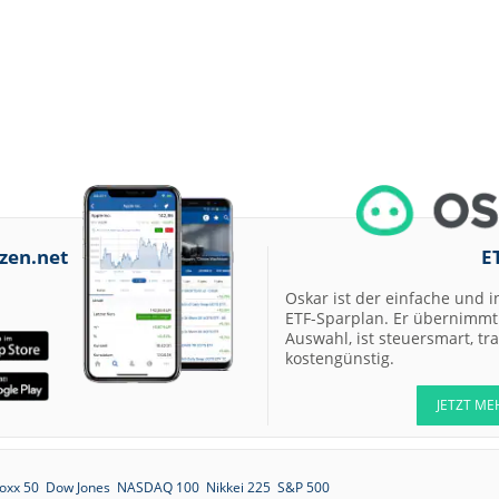
zen.net
E
Oskar ist der einfache und i
ETF-Sparplan. Er übernimmt 
Auswahl, ist steuersmart, t
kostengünstig.
JETZT ME
oxx 50
Dow Jones
NASDAQ 100
Nikkei 225
S&P 500