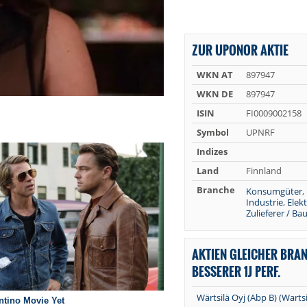
ZUR UPONOR AKTIE
WKN AT
897947
WKN DE
897947
ISIN
FI0009002158
Symbol
UPNRF
Indizes
Land
Finnland
Branche
Konsumgüter
,
Industrie
,
Elek
Zulieferer / Ba
AKTIEN GLEICHER BRA
BESSERER 1J PERF.
Wärtsilä Oyj (Abp B) (Wartsi