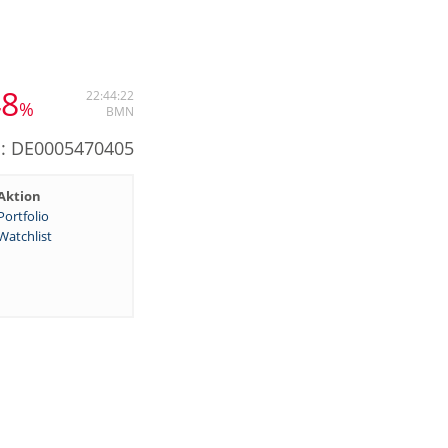
48
22:44:22
%
BMN
N: DE0005470405
Aktion
Portfolio
Watchlist