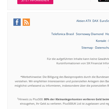
JETZT INFORMIEREN
Aktien ATX
DAX
EuroSt
Telefonica Brasil
Stornoway Diamond
Ho
Kontakt
-
Sitemap
-
Datenschu
Für die aufgeführten Inhalte kann keine Gewährl
Kursinformationen von SIX Financial Inf
*Werbehinweise: Die Billigung des Basisprospekts durch die Bundesans
verstehen. Wir empfehlen Interessenten und potenziellen Anlegern den Bas
möglichst umfassend zu informieren, insbesondere über die potenziellen Ri
5
Hinweis zu Plus500:
80% der Kleinanlegerkonten verlieren Geld bei
einzugehen, Ihr Geld zu verlieren. Plus500UK Ltd ist zugelassen und r