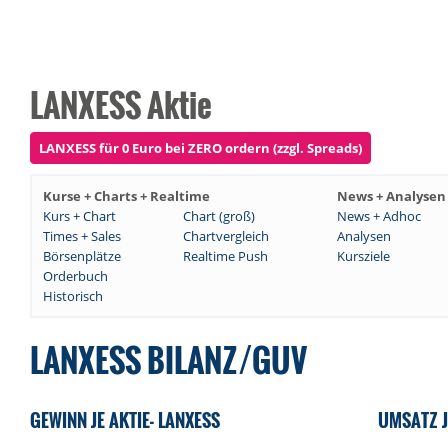
LANXESS Aktie
LANXESS für 0 Euro bei ZERO ordern (zzgl. Spreads)
Kurse + Charts + Realtime
News + Analysen
Kurs + Chart
Chart (groß)
News + Adhoc
Times + Sales
Chartvergleich
Analysen
Börsenplätze
Realtime Push
Kursziele
Orderbuch
Historisch
LANXESS BILANZ/GUV
GEWINN JE AKTIE- LANXESS
UMSATZ J