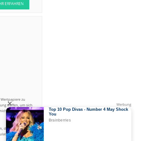
HR ERFAHREN
n Wertpapiere zu
ung treffen, um sich
icht einfach ist und
en, das hohe Risiko
gulated by CySEC