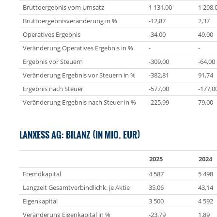
Bruttoergebnis vom Umsatz
1 131,00
1 298,
Bruttoergebnisveränderung in %
-12,87
2,37
Operatives Ergebnis
-34,00
49,00
Veränderung Operatives Ergebnis in %
-
-
Ergebnis vor Steuern
-309,00
-64,00
Veränderung Ergebnis vor Steuern in %
-382,81
91,74
Ergebnis nach Steuer
-577,00
-177,0
Veränderung Ergebnis nach Steuer in %
-225,99
79,00
LANXESS AG: BILANZ (IN MIO. EUR)
2025
2024
Fremdkapital
4 587
5 498
Langzeit Gesamtverbindlichk. je Aktie
35,06
43,14
Eigenkapital
3 500
4 592
Veränderung Eigenkapital in %
-23,79
1,89