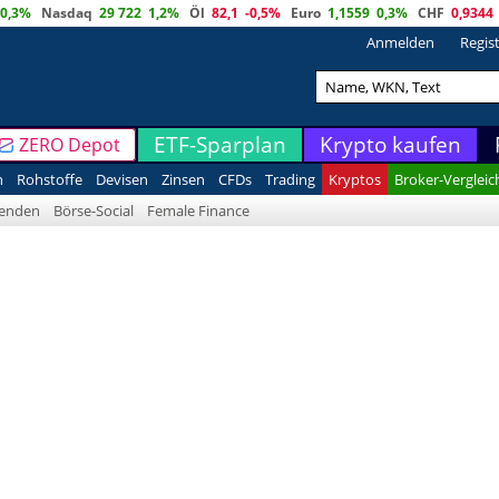
0,3%
Nasdaq
29 722
1,2%
Öl
82,1
-0,5%
Euro
1,1559
0,3%
CHF
0,9344
Anmelden
Regis
ETF-Sparplan
Krypto kaufen
ZERO Depot
n
Rohstoffe
Devisen
Zinsen
CFDs
Trading
Kryptos
Broker-Vergleic
denden
Börse-Social
Female Finance