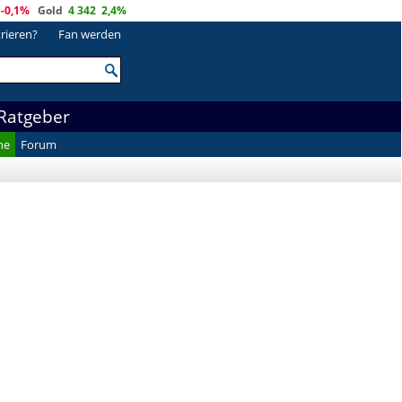
-0,1%
Gold
4 342
2,4%
trieren?
Fan werden
Ratgeber
he
Forum