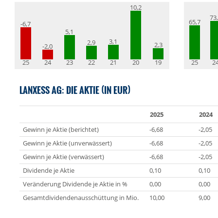
10,2
73
65,7
-6,7
5,1
3,1
2,9
2,3
-2,0
25
24
23
22
21
20
19
25
2
LANXESS AG: DIE AKTIE (IN EUR)
2025
2024
Gewinn je Aktie (berichtet)
-6,68
-2,05
Gewinn je Aktie (unverwässert)
-6,68
-2,05
Gewinn je Aktie (verwässert)
-6,68
-2,05
Dividende je Aktie
0,10
0,10
Veränderung Dividende je Aktie in %
0,00
0,00
Gesamtdividendenausschüttung in Mio.
10,00
9,00