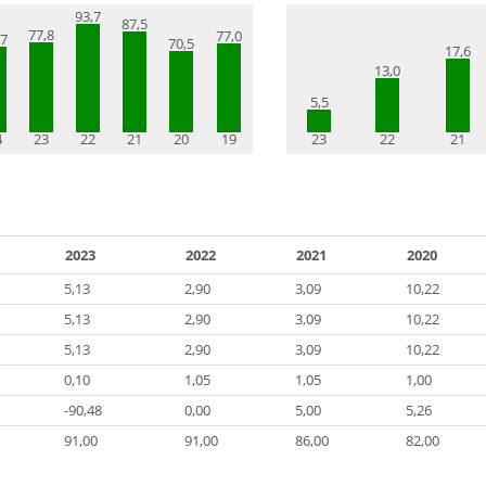
93,7
87,5
77,8
77,0
,7
70,5
17,6
13,0
5,5
4
23
22
21
20
19
23
22
21
2023
2022
2021
2020
5,13
2,90
3,09
10,22
5,13
2,90
3,09
10,22
5,13
2,90
3,09
10,22
0,10
1,05
1,05
1,00
-90,48
0,00
5,00
5,26
91,00
91,00
86,00
82,00