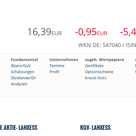
16,39
-0,95
-5,
EUR
EUR
WKN DE: 547040 / ISI
Fundamental
Unternehmen
zugeh. Wertpapiere
Bilanz/GuV
Termine
Zertifikate
Schätzungen
Profil
Optionsscheine
Dividende/GV
Knock-Outs
Analysen
E AKTIE- LANXESS
KGV- LANXESS