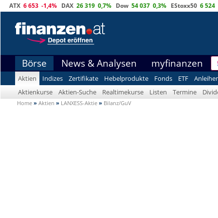
ATX
6 653
-1,4%
DAX
26 319
0,7%
Dow
54 037
0,3%
EStoxx50
6 524
Börse
News & Analysen
myfinanzen
Aktien
Indizes
Zertifikate
Hebelprodukte
Fonds
ETF
Anleihe
Aktienkurse
Aktien-Suche
Realtimekurse
Listen
Termine
Divi
Home
»
Aktien
»
LANXESS-Aktie
»
Bilanz/GuV