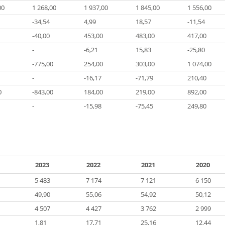
00
1 268,00
1 937,00
1 845,00
1 556,00
-34,54
4,99
18,57
-11,54
-40,00
453,00
483,00
417,00
-
-6,21
15,83
-25,80
-775,00
254,00
303,00
1 074,00
-
-16,17
-71,79
210,40
0
-843,00
184,00
219,00
892,00
-
-15,98
-75,45
249,80
2023
2022
2021
2020
5 483
7 174
7 121
6 150
49,90
55,06
54,92
50,12
4 507
4 427
3 762
2 999
1,81
17,71
25,16
12,44