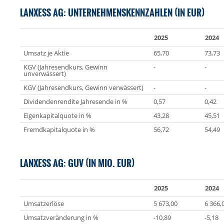
LANXESS AG: UNTERNEHMENSKENNZAHLEN (IN EUR)
2025
2024
Umsatz je Aktie
65,70
73,73
KGV (Jahresendkurs, Gewinn
-
-
unverwässert)
KGV (Jahresendkurs, Gewinn verwässert)
-
-
Dividendenrendite Jahresende in %
0,57
0,42
Eigenkapitalquote in %
43,28
45,51
Fremdkapitalquote in %
56,72
54,49
LANXESS AG: GUV (IN MIO. EUR)
2025
2024
Umsatzerlöse
5 673,00
6 366,
Umsatzveränderung in %
-10,89
-5,18