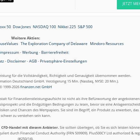
JETZT ME
oxx 50
Dow Jones
NASDAQ 100
Nikkei 225
S&P 500
Weitere Aktien:
useValues
The Exploration Company of Delaware
Mindoro Resources
Impressum
-
Werbung
-
Barrierefreiheit
tz
-
Disclaimer
-
AGB
-
Privatsphäre-Einstellungen
eistung für die Vollständigkeit, Richtigkeit und Genauigkeit übernommen werden.
ormation Deutschland GmbH. Verzögerung 15 Min. (Nasdaq, NYSE: 20 Min.).
© 1999-2026
finanzen.net GmbH
talt für Finanzdienstleistungsaufsicht ist nicht als ihre Befürwortung der angebotene
isprospekt und die Endgültigen Bedingungen zu lesen, bevor sie eine Anlageentscheid
siken und Chancen des Wertpapiers. Sie sind im Begriff, ein Produkt zu erwerben, das n
schwer zu verstehen sein kann.
m CFD-Handel mit diesem Anbieter.
Sie sollten überlegen, ob Sie es sich leisten könn
eguliert durch Financial Conduct Authority (FRN 509909). Plus500CY Ltd authorized & re
(#250/14).