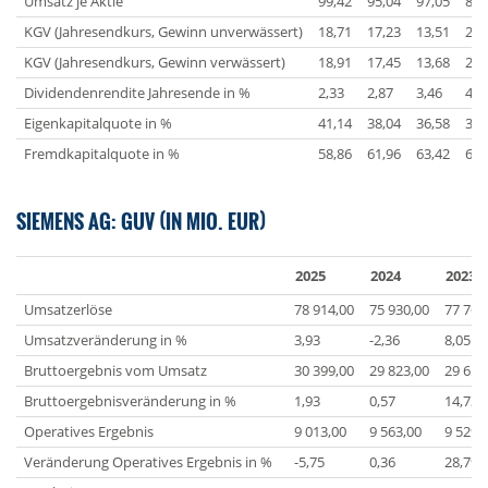
Umsatz je Aktie
99,42
95,04
97,05
88,
KGV (Jahresendkurs, Gewinn unverwässert)
18,71
17,23
13,51
21,
KGV (Jahresendkurs, Gewinn verwässert)
18,91
17,45
13,68
22,
Dividendenrendite Jahresende in %
2,33
2,87
3,46
4,2
Eigenkapitalquote in %
41,14
38,04
36,58
36,
Fremdkapitalquote in %
58,86
61,96
63,42
63,
SIEMENS AG: GUV (IN MIO. EUR)
2025
2024
2023
Umsatzerlöse
78 914,00
75 930,00
77 769
Umsatzveränderung in %
3,93
-2,36
8,05
Bruttoergebnis vom Umsatz
30 399,00
29 823,00
29 653
Bruttoergebnisveränderung in %
1,93
0,57
14,73
Operatives Ergebnis
9 013,00
9 563,00
9 529,
Veränderung Operatives Ergebnis in %
-5,75
0,36
28,79