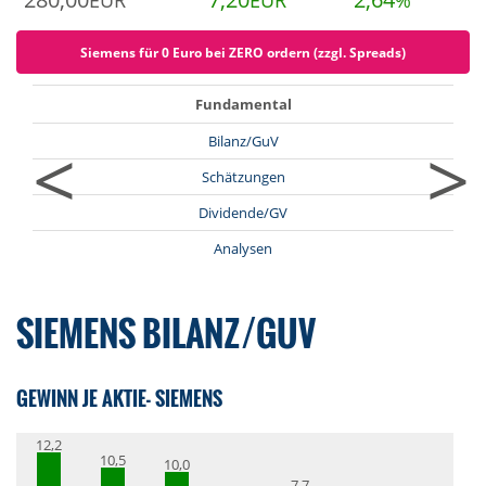
EUR
EUR
%
Siemens für 0 Euro bei ZERO ordern (zzgl. Spreads)
Fundamental
<
>
Bilanz/GuV
Schätzungen
Dividende/GV
Analysen
SIEMENS BILANZ/GUV
GEWINN JE AKTIE- SIEMENS
12,2
10,5
10,0
7,7