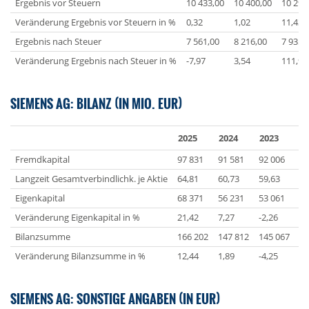
Ergebnis vor Steuern
10 433,00
10 400,00
10 295
Veränderung Ergebnis vor Steuern in %
0,32
1,02
11,43
Ergebnis nach Steuer
7 561,00
8 216,00
7 935,
Veränderung Ergebnis nach Steuer in %
-7,97
3,54
111,94
SIEMENS AG: BILANZ (IN MIO. EUR)
2025
2024
2023
2
Fremdkapital
97 831
91 581
92 006
96
Langzeit Gesamtverbindlichk. je Aktie
64,81
60,73
59,63
68
Eigenkapital
68 371
56 231
53 061
54
Veränderung Eigenkapital in %
21,42
7,27
-2,26
10
Bilanzsumme
166 202
147 812
145 067
15
Veränderung Bilanzsumme in %
12,44
1,89
-4,25
8,
SIEMENS AG: SONSTIGE ANGABEN (IN EUR)