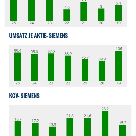
6,4
5
4,6
25
24
23
22
21
20
19
UMSATZ JE AKTIE- SIEMENS
106
99,4
97,0
95,0
88,9
76,7
69,9
25
24
23
22
21
20
19
KGV- SIEMENS
28,2
21,8
21,6
18,7
17,2
15,3
13,5