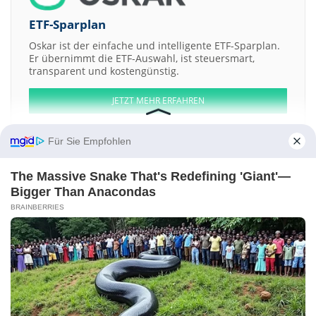
ETF-Sparplan
Oskar ist der einfache und intelligente ETF-Sparplan.
Er übernimmt die ETF-Auswahl, ist steuersmart,
transparent und kostengünstig.
JETZT MEHR ERFAHREN
Für Sie Empfohlen
The Massive Snake That's Redefining 'Giant'—
Aktien ATX
DAX
EuroStoxx 50
Dow Jones
NASDAQ 100
Nikkei 225
Bigger Than Anacondas
S&P 500
BRAINBERRIES
Weitere Aktien:
Molecular Devices
DATA MODUL
Adobe
LVMH Moet Hennessy
Louis Vuitton
Conduit
Kontakt
-
Impressum
-
Werbung
-
Barrierefreiheit
Sitemap
-
Datenschutz
-
Disclaimer
-
AGB
-
Privatsphäre-Einstellungen