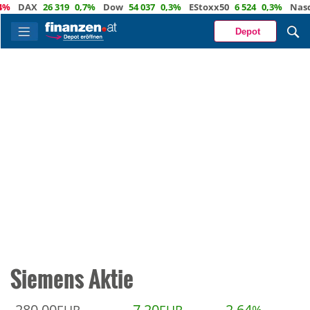
DAX
26 319
0,7%
Dow
54 037
0,3%
EStoxx50
6 524
0,3%
Nasdaq
Depot
Siemens Aktie
280,00
7,20
2,64