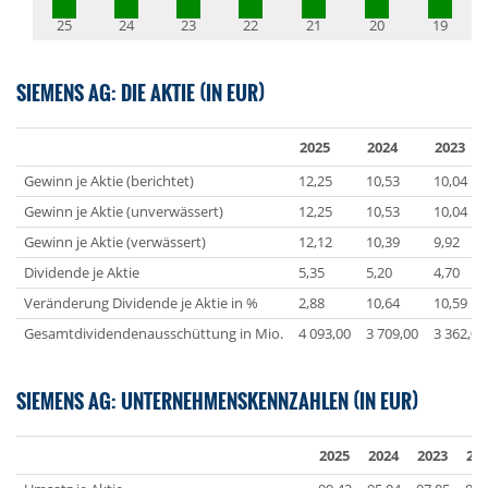
25
24
23
22
21
20
19
SIEMENS AG: DIE AKTIE (IN EUR)
2025
2024
2023
Gewinn je Aktie (berichtet)
12,25
10,53
10,04
Gewinn je Aktie (unverwässert)
12,25
10,53
10,04
Gewinn je Aktie (verwässert)
12,12
10,39
9,92
Dividende je Aktie
5,35
5,20
4,70
Veränderung Dividende je Aktie in %
2,88
10,64
10,59
Gesamtdividendenausschüttung in Mio.
4 093,00
3 709,00
3 362,00
SIEMENS AG: UNTERNEHMENSKENNZAHLEN (IN EUR)
2025
2024
2023
20