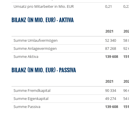
Umsatz pro Mitarbeiter in Mio. EUR
0,21
0,2
BILANZ (IN MIO. EUR) - AKTIVA
2021
20
Summe Umlaufvermögen
52 340
58 
Summe Anlagevermögen
87 268
92 
Summe Aktiva
139 608
151
BILANZ (IN MIO. EUR) - PASSIVA
2021
20
Summe Fremdkapital
90 334
96 
Summe Eigenkapital
49 274
54 
Summe Passiva
139 608
151