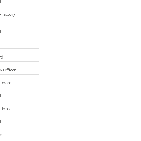
d
-Factory
d
rd
y Officer
 Board
d
tions
d
rd