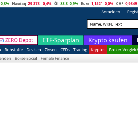
0,3%
Nasdaq
29 373
-0,4%
Öl
83,3
0,9%
Euro
1,1521
0,0%
CHF
0,9349
Anmelden
Regis
ETF-Sparplan
Krypto kaufen
ZERO Depot
n
Rohstoffe
Devisen
Zinsen
CFDs
Trading
Kryptos
Broker-Vergleic
denden
Börse-Social
Female Finance