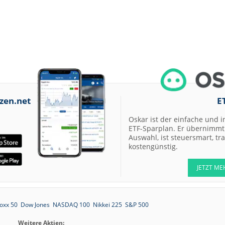
zen.net
E
Oskar ist der einfache und i
ETF-Sparplan. Er übernimmt 
Auswahl, ist steuersmart, t
kostengünstig.
JETZT ME
oxx 50
Dow Jones
NASDAQ 100
Nikkei 225
S&P 500
Weitere Aktien: