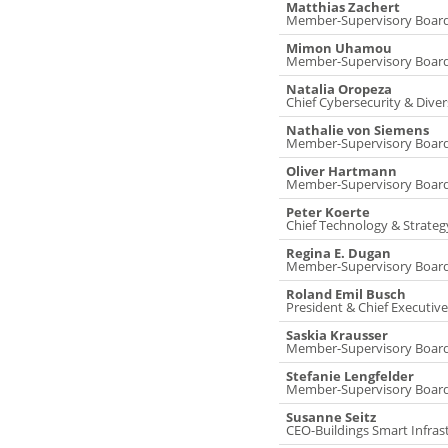
Matthias Zachert
Member-Supervisory Boar
Mimon Uhamou
Member-Supervisory Boar
Natalia Oropeza
Chief Cybersecurity & Divers
Nathalie von Siemens
Member-Supervisory Boar
Oliver Hartmann
Member-Supervisory Boar
Peter Koerte
Chief Technology & Strategy
Regina E. Dugan
Member-Supervisory Boar
Roland Emil Busch
President & Chief Executive
Saskia Krausser
Member-Supervisory Boar
Stefanie Lengfelder
Member-Supervisory Boar
Susanne Seitz
CEO-Buildings Smart Infras