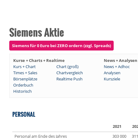
Siemens Aktie
Siemens für 0 Euro bei ZERO ordern (zzgl. Spreads)
Kurse + Charts + Realtime
News + Analysen
Kurs + Chart
Chart (groß)
News + Adhoc
Times + Sales
Chartvergleich
Analysen
Börsenplätze
Realtime Push
Kursziele
Orderbuch
Historisch
PERSONAL
2021
20
Personal am Ende des Jahres
303 000
311