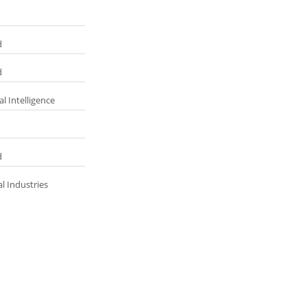
d
d
al Intelligence
d
al Industries