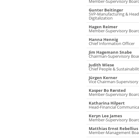
Member-Supervisory Boar
Gunter Beitinger
SVP-Manufacturing & Head
Digitalization
Hagen Reimer
Member-Supervisory Boar
Hanna Hennig
Chief Information Officer
Jim Hagemann Snabe
Chairman-Supervisory Boa
Judith Wiese
Chief People & Sustainabilit
Jürgen Kerner
Vice Chairman-Supervisory
Kasper Bo Rørsted
Member-Supervisory Boar
Katharina Hilpert
Head-Financial Communica
Keryn Lee James
Member-Supervisory Boar
Matthias Ernst Rebellius
Member-Management Boa