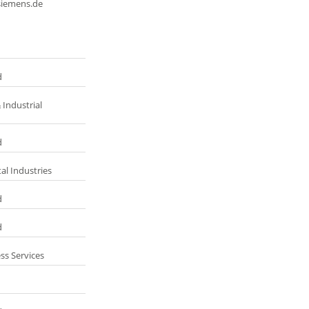
siemens.de
d
 Industrial
d
tal Industries
d
d
ss Services