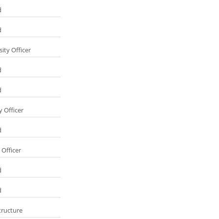
d
d
ity Officer
d
d
 Officer
d
 Officer
d
d
tructure