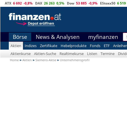
ATX
6 692
-0,8%
DAX
26 263
0,5%
Dow
53 885
-0,9%
EStoxx50
6 519
Börse
News & Analysen
myfinanzen
Aktien
Indizes
Zertifikate
Hebelprodukte
Fonds
ETF
Anleihe
Aktienkurse
Aktien-Suche
Realtimekurse
Listen
Termine
Divi
Home
»
Aktien
»
Siemens-Aktie
»
Unternehmensprofil