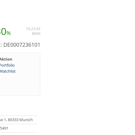
30
10:25:43
%
BMN
N: DE0007236101
Aktion
Portfolio
Watchlist
e 1, 80333 Munich
35491