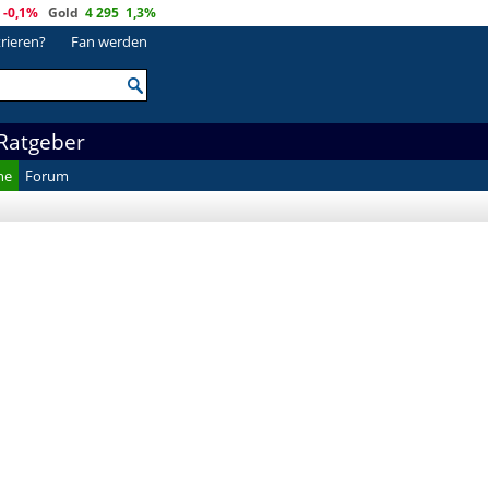
-0,1%
Gold
4 295
1,3%
trieren?
Fan werden
Ratgeber
he
Forum