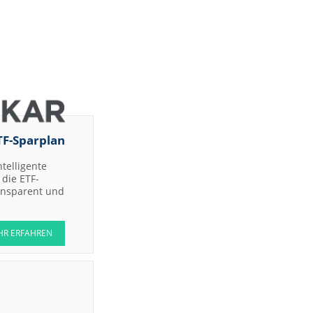
TF-Sparplan
ntelligente
die ETF-
ransparent und
HR ERFAHREN