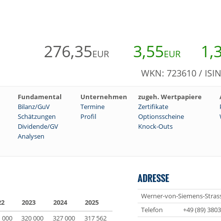
276,35
3,55
1,
EUR
EUR
WKN: 723610 / ISI
Fundamental
Unternehmen
zugeh. Wertpapiere
Bilanz/GuV
Termine
Zertifikate
Schätzungen
Profil
Optionsscheine
Dividende/GV
Knock-Outs
Analysen
ADRESSE
Werner-von-Siemens-Strass
22
2023
2024
2025
Telefon
+49 (89) 380
 000
320 000
327 000
317 562