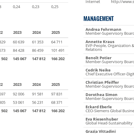
Internet
http://www.
3
0,24
0,23
0,25
MANAGEMENT
Andrea Fehrmann
22
2023
2024
2025
Member-Supervisory Boar
Annette Kraus
829
60 639
61 353
64 711
EVP-People, Organization &
Relations
673
84 428
86 459
101 491
Benoît Potier
 502
145 067
147 812
166 202
Member-Supervisory Boar
Cedrik Neike
Chief Executive Officer-Digi
Christian Pfeiffer
22
2023
2024
2025
Member-Supervisory Boar
697
92 006
91 581
97 831
Dorothea Simon
Member-Supervisory Boar
805
53 061
56 231
68 371
Eckard Eberle
 502
145 067
147 812
166 202
CEO-Siemens Global Busine
Eva Riesenhuber
Global Head-Sustainability
Grazia Vittadini