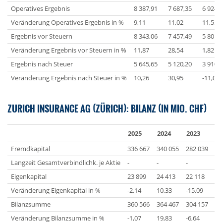
Operatives Ergebnis
8 387,91
7 687,35
6 924,
Veränderung Operatives Ergebnis in %
9,11
11,02
11,55
Ergebnis vor Steuern
8 343,06
7 457,49
5 801,
Veränderung Ergebnis vor Steuern in %
11,87
28,54
1,82
Ergebnis nach Steuer
5 645,65
5 120,20
3 910,
Veränderung Ergebnis nach Steuer in %
10,26
30,95
-11,08
ZURICH INSURANCE AG (ZÜRICH): BILANZ (IN MIO. CHF)
2025
2024
2023
2
Fremdkapital
336 667
340 055
282 039
29
Langzeit Gesamtverbindlichk. je Aktie
-
-
-
-
Eigenkapital
23 899
24 413
22 118
25
Veränderung Eigenkapital in %
-2,14
10,33
-15,09
-2
Bilanzsumme
360 566
364 467
304 157
32
Veränderung Bilanzsumme in %
-1,07
19,83
-6,64
-1