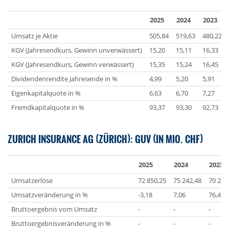
2025
2024
2023
Umsatz je Aktie
505,84
519,63
480,22
KGV (Jahresendkurs, Gewinn unverwässert)
15,20
15,11
16,33
KGV (Jahresendkurs, Gewinn verwässert)
15,35
15,24
16,45
Dividendenrendite Jahresende in %
4,99
5,20
5,91
Eigenkapitalquote in %
6,63
6,70
7,27
Fremdkapitalquote in %
93,37
93,30
92,73
ZURICH INSURANCE AG (ZÜRICH): GUV (IN MIO. CHF)
2025
2024
2023
Umsatzerlöse
72 850,25
75 242,48
70 282
Umsatzveränderung in %
-3,18
7,06
76,41
Bruttoergebnis vom Umsatz
-
-
-
Bruttoergebnisveränderung in %
-
-
-