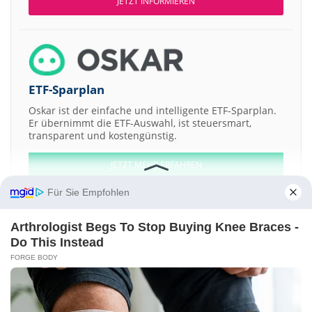
JETZT INFORMIEREN
ETF-Sparplan
Oskar ist der einfache und intelligente ETF-Sparplan.
Er übernimmt die ETF-Auswahl, ist steuersmart,
transparent und kostengünstig.
JETZT MEHR ERFAHREN
Für Sie Empfohlen
Arthrologist Begs To Stop Buying Knee Braces -
Do This Instead
Aktien ATX
DAX
EuroStoxx 50
Dow Jones
NASDAQ 100
Nikkei 225
FORGE BODY
S&P 500
Weitere Aktien:
Edscha
WH Smith
Actelion
British Airways
Newcrest