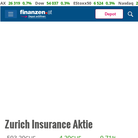
26 319
0,7%
Dow
54 037
0,3%
EStoxx50
6 524
0,3%
Nasdaq
29 72
Depot
Zurich Insurance Aktie
593,20
4,20
0,71