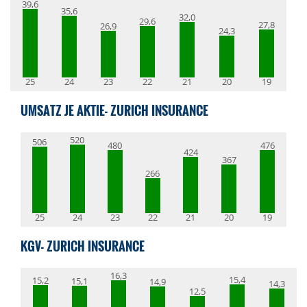
39,6
35,6
32,0
29,6
27,8
26,9
24,3
25
24
23
22
21
20
19
UMSATZ JE AKTIE- ZURICH INSURANCE
520
506
480
476
424
367
266
25
24
23
22
21
20
19
KGV- ZURICH INSURANCE
16,3
15,4
15,2
15,1
14,9
14,3
12,5