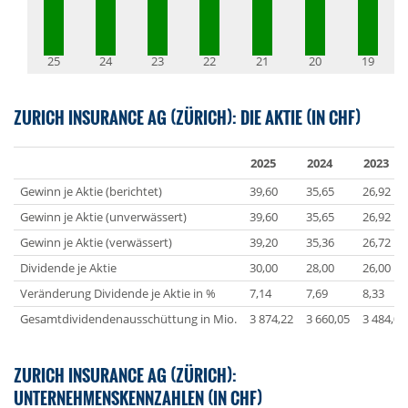
25
24
23
22
21
20
19
ZURICH INSURANCE AG (ZÜRICH): DIE AKTIE (IN CHF)
2025
2024
2023
Gewinn je Aktie (berichtet)
39,60
35,65
26,92
Gewinn je Aktie (unverwässert)
39,60
35,65
26,92
Gewinn je Aktie (verwässert)
39,20
35,36
26,72
Dividende je Aktie
30,00
28,00
26,00
Veränderung Dividende je Aktie in %
7,14
7,69
8,33
Gesamtdividendenausschüttung in Mio.
3 874,22
3 660,05
3 484,07
ZURICH INSURANCE AG (ZÜRICH):
UNTERNEHMENSKENNZAHLEN (IN CHF)