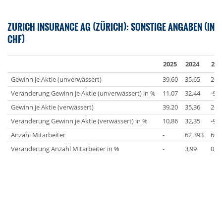
ZURICH INSURANCE AG (ZÜRICH): SONSTIGE ANGABEN (IN
CHF)
2025
2024
202
Gewinn je Aktie (unverwässert)
39,60
35,65
26,
Veränderung Gewinn je Aktie (unverwässert) in %
11,07
32,44
-9,1
Gewinn je Aktie (verwässert)
39,20
35,36
26,
Veränderung Gewinn je Aktie (verwässert) in %
10,86
32,35
-9,1
Anzahl Mitarbeiter
-
62 393
60 
Veränderung Anzahl Mitarbeiter in %
-
3,99
0,0