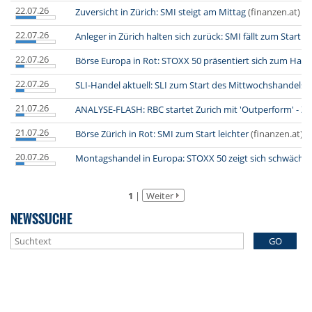
22.07.26
Zuversicht in Zürich: SMI steigt am Mittag
(finanzen.at)
22.07.26
Anleger in Zürich halten sich zurück: SMI fällt zum Start
(f
22.07.26
Börse Europa in Rot: STOXX 50 präsentiert sich zum Hand
22.07.26
SLI-Handel aktuell: SLI zum Start des Mittwochshandels l
21.07.26
ANALYSE-FLASH: RBC startet Zurich mit 'Outperform' - Zi
21.07.26
Börse Zürich in Rot: SMI zum Start leichter
(finanzen.at)
20.07.26
Montagshandel in Europa: STOXX 50 zeigt sich schwächer
1
|
Weiter
NEWSSUCHE
GO