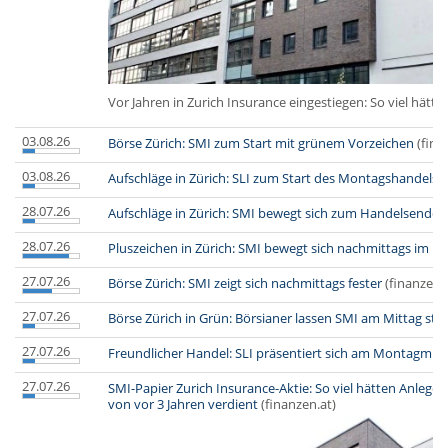
Vor Jahren in Zurich Insurance eingestiegen: So viel hätt
03.08.26
Börse Zürich: SMI zum Start mit grünem Vorzeichen
(fina
03.08.26
Aufschläge in Zürich: SLI zum Start des Montagshandels f
28.07.26
Aufschläge in Zürich: SMI bewegt sich zum Handelsende i
28.07.26
Pluszeichen in Zürich: SMI bewegt sich nachmittags im Pl
27.07.26
Börse Zürich: SMI zeigt sich nachmittags fester
(finanzen.
27.07.26
Börse Zürich in Grün: Börsianer lassen SMI am Mittag ste
27.07.26
Freundlicher Handel: SLI präsentiert sich am Montagmitta
27.07.26
SMI-Papier Zurich Insurance-Aktie: So viel hätten Anlege
von vor 3 Jahren verdient
(finanzen.at)