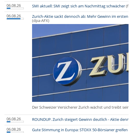
06.08.26
SMI aktuell: SMI zeigt sich am Nachmittag schwächer
(fin
06.08.26
Zurich-Aktie sackt dennoch ab: Mehr Gewinn im ersten Hal
(dpa-AFX)
Der Schweizer Versicherer Zurich wächst und treibt seine
06.08.26
ROUNDUP. Zurich steigert Gewinn deutlich - Aktie denn
06.08.26
Gute Stimmung in Europa: STOXX 50-Börsianer greifen zu