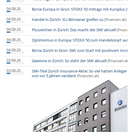
04.08.26
Börse Europa in Grün: STOXX 50 mittags mit Kursplus
(fi
04.08.26
Handel in Zürich: SLI-Börsianer greifen zu
(finanzen.at)
04.08.26
Pluszeichen in Zürich: Das macht der SMI aktuell
(finanzen
04.08.26
Optimismus in Europa: STOXX 50 zum Handelsstart auf g
04.08.26
Börse Zürich in Grün: SMI zum Start mit positivem Vorze
03.08.26
Gewinne in Zürich: So steht der SMI aktuell
(finanzen.at)
03.08.26
SMI-Titel Zurich Insurance-Aktie: So viel hätten Anleger
von vor 5 Jahren verdient
(finanzen.at)