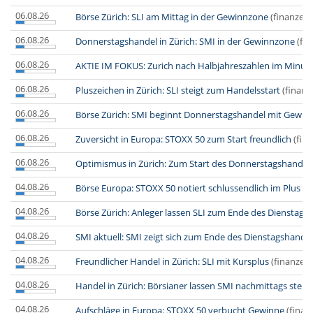
06.08.26
Börse Zürich: SLI am Mittag in der Gewinnzone
(finanzen.
06.08.26
Donnerstagshandel in Zürich: SMI in der Gewinnzone
(fi
06.08.26
AKTIE IM FOKUS: Zurich nach Halbjahreszahlen im Minus
06.08.26
Pluszeichen in Zürich: SLI steigt zum Handelsstart
(finanz
06.08.26
Börse Zürich: SMI beginnt Donnerstagshandel mit Gewin
06.08.26
Zuversicht in Europa: STOXX 50 zum Start freundlich
(fin
06.08.26
Optimismus in Zürich: Zum Start des Donnerstagshandel
04.08.26
Börse Europa: STOXX 50 notiert schlussendlich im Plus
(f
04.08.26
Börse Zürich: Anleger lassen SLI zum Ende des Dienstags
04.08.26
SMI aktuell: SMI zeigt sich zum Ende des Dienstagshandel
04.08.26
Freundlicher Handel in Zürich: SLI mit Kursplus
(finanzen.
04.08.26
Handel in Zürich: Börsianer lassen SMI nachmittags steig
04.08.26
Aufschläge in Europa: STOXX 50 verbucht Gewinne
(finan