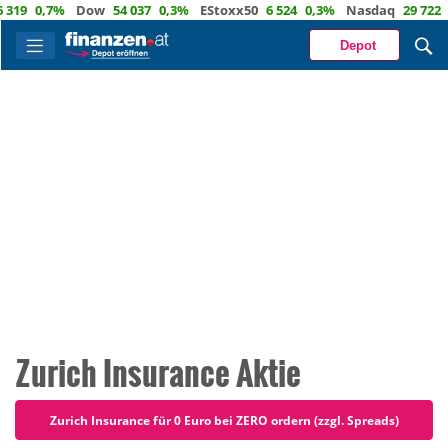
,7%
Dow
54 037
0,3%
EStoxx50
6 524
0,3%
Nasdaq
29 722
1,2%
Depot
Zurich Insurance Aktie
Zurich Insurance für 0 Euro bei ZERO ordern (zzgl. Spreads)