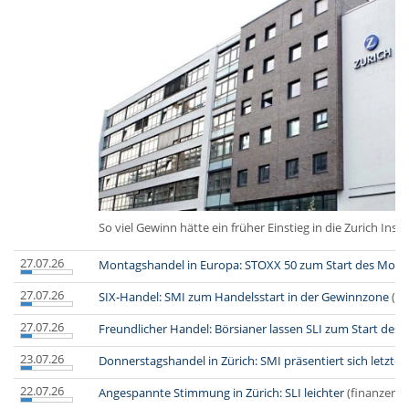
So viel Gewinn hätte ein früher Einstieg in die Zurich Ins
27.07.26
Montagshandel in Europa: STOXX 50 zum Start des Monta
27.07.26
SIX-Handel: SMI zum Handelsstart in der Gewinnzone
(fi
27.07.26
Freundlicher Handel: Börsianer lassen SLI zum Start des
23.07.26
Donnerstagshandel in Zürich: SMI präsentiert sich letzte
22.07.26
Angespannte Stimmung in Zürich: SLI leichter
(finanzen.a