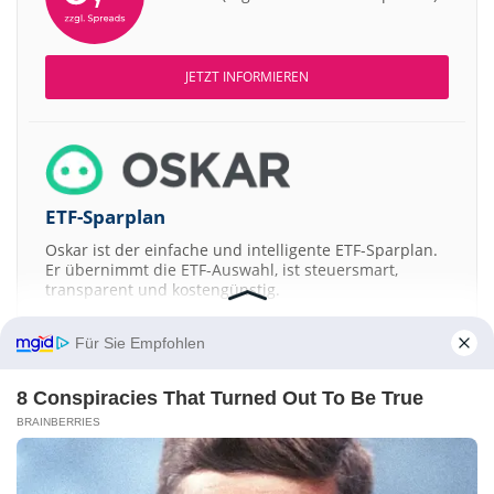
JETZT INFORMIEREN
ETF-Sparplan
Oskar ist der einfache und intelligente ETF-Sparplan.
Er übernimmt die ETF-Auswahl, ist steuersmart,
transparent und kostengünstig.
JETZT MEHR ERFAHREN
Für Sie Empfohlen
8 Conspiracies That Turned Out To Be True
BRAINBERRIES
Aktien ATX
DAX
EuroStoxx 50
Dow Jones
NASDAQ 100
Nikkei 225
S&P 500