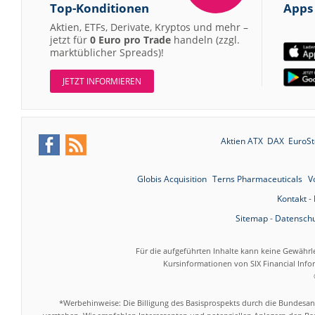
Top-Konditionen
Apps
Aktien, ETFs, Derivate, Kryptos und mehr –
jetzt für
0 Euro pro Trade
handeln (zzgl.
marktüblicher Spreads)!
JETZT INFORMIEREN
Aktien ATX
DAX
EuroSt
Globis Acquisition
Terns Pharmaceuticals
V
Kontakt
-
Sitemap
-
Datenschu
Für die aufgeführten Inhalte kann keine Gewährl
Kursinformationen von SIX Financial Inf
*Werbehinweise: Die Billigung des Basisprospekts durch die Bundesans