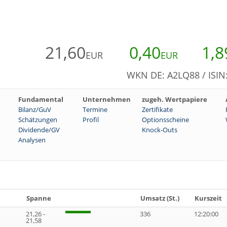
21,60
0,40
1,8
EUR
EUR
WKN DE: A2LQ88 / ISI
Fundamental
Unternehmen
zugeh. Wertpapiere
Bilanz/GuV
Termine
Zertifikate
Schätzungen
Profil
Optionsscheine
Dividende/GV
Knock-Outs
Analysen
Spanne
Umsatz (St.)
Kurszeit
21,26 -
336
12:20:00
21,58