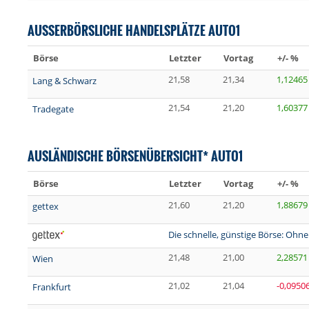
AUSSERBÖRSLICHE HANDELSPLÄTZE AUTO1
Börse
Letzter
Vortag
+/- %
21,58
21,34
1,12465
Lang & Schwarz
21,54
21,20
1,60377
Tradegate
AUSLÄNDISCHE BÖRSENÜBERSICHT* AUTO1
Börse
Letzter
Vortag
+/- %
21,60
21,20
1,88679
gettex
Die schnelle, günstige Börse: Ohne
21,48
21,00
2,28571
Wien
21,02
21,04
-0,0950
Frankfurt