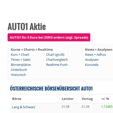
AUTO1 Aktie
AUTO1 für 0 Euro bei ZERO ordern (zzgl. Spreads)
Kurse + Charts + Realtime
News + Analysen
Kurs + Chart
Chart (groß)
News + Adhoc
Times + Sales
Chartvergleich
Analysen
Börsenplätze
Realtime Push
Kursziele
Orderbuch
Historisch
ÖSTERREICHISCHE BÖRSENÜBERSICHT AUTO1
Börse
Letzter
Vortag
+/- %
21,58
21,34
1,12465
Lang & Schwarz