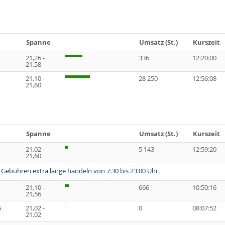
Spanne
Umsatz (St.)
Kurszeit
21,26 -
336
12:20:00
21,58
21,10 -
28 250
12:56:08
21,60
Spanne
Umsatz (St.)
Kurszeit
21,02 -
5 143
12:59:20
21,60
 Gebühren extra lange handeln von 7:30 bis 23:00 Uhr.
21,10 -
666
10:50:16
21,56
6
21,02 -
0
08:07:52
21,02