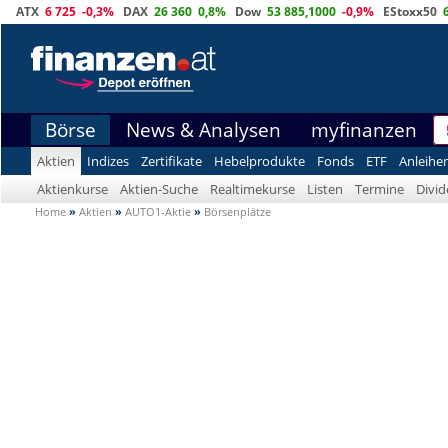
ATX
6 725
-0,3%
DAX
26 360
0,8%
Dow
53 885,1000
-0,9%
EStoxx50
Börse
News & Analysen
myfinanzen
Aktien
Indizes
Zertifikate
Hebelprodukte
Fonds
ETF
Anleihe
Aktienkurse
Aktien-Suche
Realtimekurse
Listen
Termine
Divi
Home
»
Aktien
»
AUTO1-Aktie
»
Börsenplätze