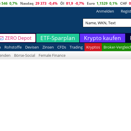
6 546
0,7%
Nasdaq
29 373
-0,4%
Öl
81,9
-0,7%
Euro
1,1529
0,1%
CHF
0
Anmelden
Regis
ETF-Sparplan
Krypto kaufen
ZERO Depot
n
Rohstoffe
Devisen
Zinsen
CFDs
Trading
Kryptos
Broker-Vergleic
denden
Börse-Social
Female Finance