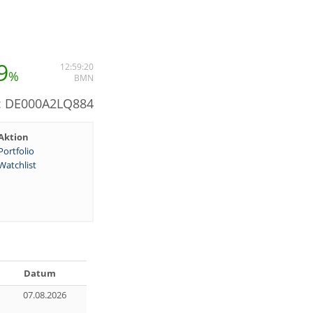
9
12:59:20
%
BMN
N: DE000A2LQ884
Aktion
Portfolio
Watchlist
Datum
07.08.2026