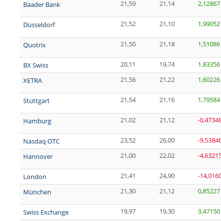
21,59
21,14
2,12867
Baader Bank
21,52
21,10
1,99052
Düsseldorf
21,50
21,18
1,51086
Quotrix
20,11
19,74
1,83356
BX Swiss
21,56
21,22
1,60226
XETRA
21,54
21,16
1,79584
Stuttgart
21,02
21,12
-0,4734
Hamburg
23,52
26,00
-9,5384
Nasdaq OTC
21,00
22,02
-4,6321
Hannover
21,41
24,90
-14,016
London
21,30
21,12
0,85227
München
19,97
19,30
3,47150
Swiss Exchange