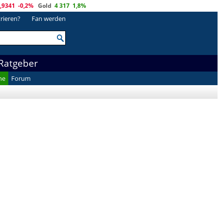
,9341
-0,2%
Gold
4 317
1,8%
trieren?
Fan werden
Ratgeber
he
Forum