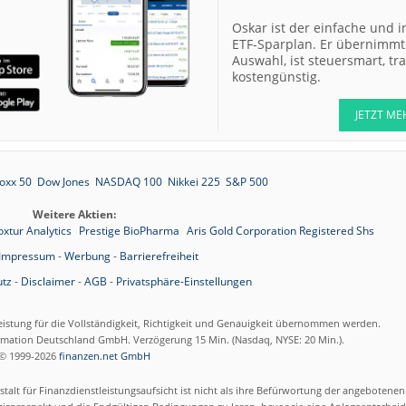
Oskar ist der einfache und i
ETF-Sparplan. Er übernimmt 
Auswahl, ist steuersmart, t
kostengünstig.
JETZT ME
oxx 50
Dow Jones
NASDAQ 100
Nikkei 225
S&P 500
Weitere Aktien:
oxtur Analytics
Prestige BioPharma
Aris Gold Corporation Registered Shs
Impressum
-
Werbung
-
Barrierefreiheit
tz
-
Disclaimer
-
AGB
-
Privatsphäre-Einstellungen
eistung für die Vollständigkeit, Richtigkeit und Genauigkeit übernommen werden.
ormation Deutschland GmbH. Verzögerung 15 Min. (Nasdaq, NYSE: 20 Min.).
© 1999-2026
finanzen.net GmbH
talt für Finanzdienstleistungsaufsicht ist nicht als ihre Befürwortung der angebotene