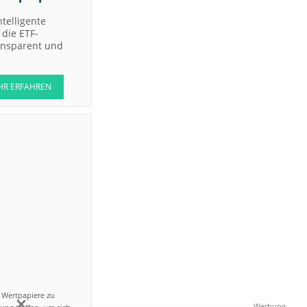
ntelligente
die ETF-
ransparent und
HR ERFAHREN
n Wertpapiere zu