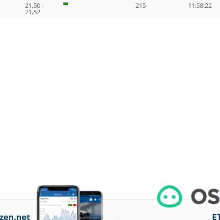
21,50 -
215
11:58:22
21,52
zen.net
E