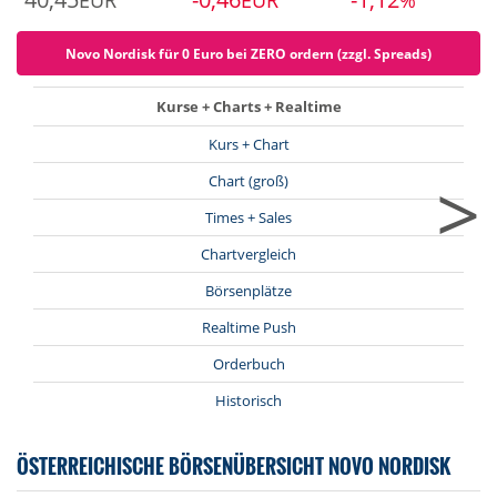
EUR
EUR
%
Novo Nordisk für 0 Euro bei ZERO ordern (zzgl. Spreads)
Kurse + Charts + Realtime
Kurs + Chart
>
Chart (groß)
Times + Sales
Chartvergleich
Börsenplätze
Realtime Push
Orderbuch
Historisch
ÖSTERREICHISCHE BÖRSENÜBERSICHT NOVO NORDISK