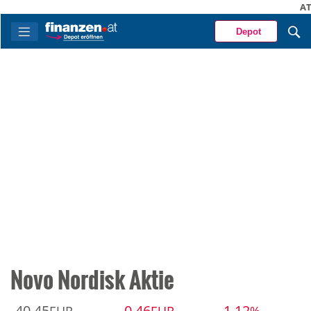
ATX
Depot
Novo Nordisk Aktie
40,45
-0,46
-1,12