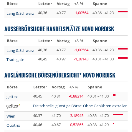
Börse
Letzter
Vortag
+/- %
Spanne
40,36
40,77
-1,00564
40,36 - 41,23
Lang & Schwarz
AUSSERBÖRSLICHE HANDELSPLÄTZE NOVO NORDISK
Börse
Letzter
Vortag
+/- %
Spanne
40,36
40,77
-1,00564
40,36 - 41,23
Lang & Schwarz
40,45
40,97
-1,28143
40,31 - 41,30
Tradegate
AUSLÄNDISCHE BÖRSENÜBERSICHT* NOVO NORDISK
Börse
Letzter
Vortag
+/- %
Spanne
40,45
40,81
-0,88214
40,31 - 41,30
gettex
Die schnelle, günstige Börse: Ohne Gebühren extra lange 
40,37
41,70
-3,18945
40,35 - 41,70
Wien
40,46
40,67
-0,52865
40,38 - 41,29
Quotrix