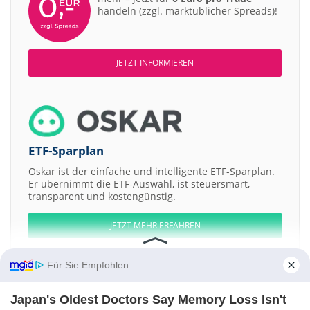
handeln (zzgl. marktüblicher Spreads)!
JETZT INFORMIEREN
ETF-Sparplan
Oskar ist der einfache und intelligente ETF-Sparplan.
Er übernimmt die ETF-Auswahl, ist steuersmart,
transparent und kostengünstig.
JETZT MEHR ERFAHREN
Für Sie Empfohlen
Japan's Oldest Doctors Say Memory Loss Isn't
Aktien ATX
DAX
EuroStoxx 50
Dow Jones
NASDAQ 100
Nikkei 225