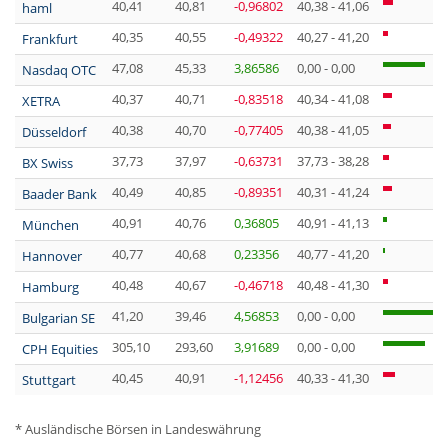
40,41
40,81
-0,96802
40,38 - 41,06
haml
40,35
40,55
-0,49322
40,27 - 41,20
Frankfurt
47,08
45,33
3,86586
0,00 - 0,00
Nasdaq OTC
40,37
40,71
-0,83518
40,34 - 41,08
XETRA
40,38
40,70
-0,77405
40,38 - 41,05
Düsseldorf
37,73
37,97
-0,63731
37,73 - 38,28
BX Swiss
40,49
40,85
-0,89351
40,31 - 41,24
Baader Bank
40,91
40,76
0,36805
40,91 - 41,13
München
40,77
40,68
0,23356
40,77 - 41,20
Hannover
40,48
40,67
-0,46718
40,48 - 41,30
Hamburg
41,20
39,46
4,56853
0,00 - 0,00
Bulgarian SE
305,10
293,60
3,91689
0,00 - 0,00
CPH Equities
40,45
40,91
-1,12456
40,33 - 41,30
Stuttgart
* Ausländische Börsen in Landeswährung