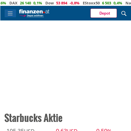
%
DAX
26 140
0,1%
Dow
53 894
-0,8%
EStoxx50
6 503
0,4%
Nasd
Depot
Starbucks Aktie
105,35
-0,63
-0,59