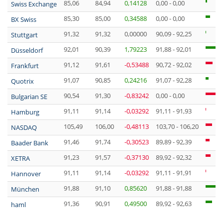
85,06
84,94
0,14128
0,00 - 0,00
Swiss Exchange
85,30
85,00
0,34588
0,00 - 0,00
BX Swiss
91,32
91,32
0,00000
90,09 - 92,25
Stuttgart
92,01
90,39
1,79223
91,88 - 92,01
Düsseldorf
91,12
91,61
-0,53488
90,72 - 92,02
Frankfurt
91,07
90,85
0,24216
91,07 - 92,28
Quotrix
90,54
91,30
-0,83242
0,00 - 0,00
Bulgarian SE
91,11
91,14
-0,03292
91,11 - 91,93
Hamburg
105,49
106,00
-0,48113
103,70 - 106,20
NASDAQ
91,46
91,74
-0,30523
89,89 - 92,39
Baader Bank
91,23
91,57
-0,37130
89,92 - 92,32
XETRA
91,11
91,14
-0,03292
91,11 - 91,91
Hannover
91,88
91,10
0,85620
91,88 - 91,88
München
91,36
90,91
0,49500
89,92 - 92,63
haml