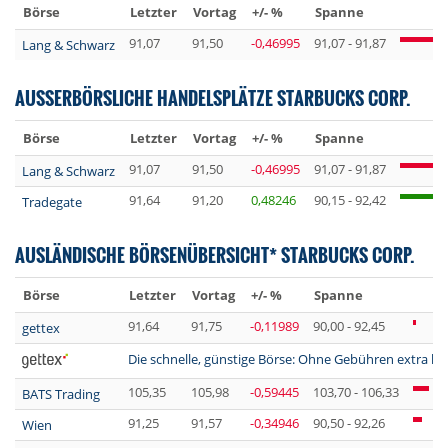
Börse
Letzter
Vortag
+/- %
Spanne
91,07
91,50
-0,46995
91,07 - 91,87
Lang & Schwarz
AUSSERBÖRSLICHE HANDELSPLÄTZE STARBUCKS CORP.
Börse
Letzter
Vortag
+/- %
Spanne
91,07
91,50
-0,46995
91,07 - 91,87
Lang & Schwarz
91,64
91,20
0,48246
90,15 - 92,42
Tradegate
AUSLÄNDISCHE BÖRSENÜBERSICHT* STARBUCKS CORP.
Börse
Letzter
Vortag
+/- %
Spanne
91,64
91,75
-0,11989
90,00 - 92,45
gettex
Die schnelle, günstige Börse: Ohne Gebühren extra lan
105,35
105,98
-0,59445
103,70 - 106,33
BATS Trading
91,25
91,57
-0,34946
90,50 - 92,26
Wien